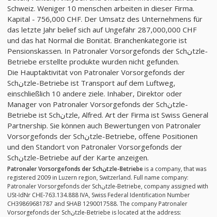
Schweiz. Weniger 10 menschen arbeiten in dieser Firma.
Kapital - 756,000 CHF. Der Umsatz des Unternehmens für
das letzte Jahr belief sich auf Ungefähr 287,000,000 CHF
und das hat Normal die Bonität. Branchenkategorie ist
Pensionskassen. In Patronaler Vorsorgefonds der Schنtzle-
Betriebe erstellte produkte wurden nicht gefunden.
Die Hauptaktivität von Patronaler Vorsorgefonds der
Schنtzle-Betriebe ist Transport auf dem Luftweg,
einschließlich 10 andere ziele. Inhaber, Direktor oder
Manager von Patronaler Vorsorgefonds der Schنtzle-
Betriebe ist Schنtzle, Alfred. Art der Firma ist Swiss General
Partnership. Sie können auch Bewertungen von Patronaler
Vorsorgefonds der Schنtzle-Betriebe, offene Positionen
und den Standort von Patronaler Vorsorgefonds der
Schنtzle-Betriebe auf der Karte anzeigen.
Patronaler Vorsorgefonds der Schنtzle-Betriebe
is a company, that was
registered 2009 in Luzern region, Switzerland. Full name company:
Patronaler Vorsorgefonds der Schنtzle-Betriebe, company assigned with
USt-IdNr CHE-763.134.888 IVA, Swiss Federal Identification Number
CH39869681787 and SHAB 1290017588. The company Patronaler
Vorsorgefonds der Schنtzle-Betriebe is located at the address: