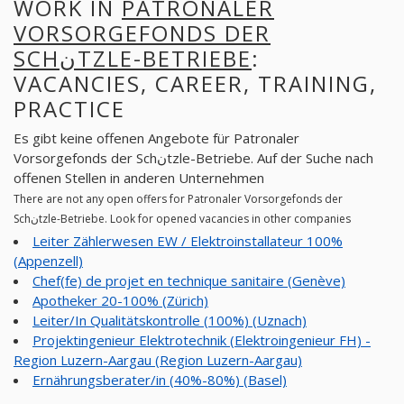
WORK IN
PATRONALER
VORSORGEFONDS DER
SCHنTZLE-BETRIEBE
:
VACANCIES, CAREER, TRAINING,
PRACTICE
Es gibt keine offenen Angebote für Patronaler
Vorsorgefonds der Schنtzle-Betriebe. Auf der Suche nach
offenen Stellen in anderen Unternehmen
There are not any open offers for Patronaler Vorsorgefonds der
Schنtzle-Betriebe. Look for opened vacancies in other companies
Leiter Zählerwesen EW / Elektroinstallateur 100%
(Appenzell)
Chef(fe) de projet en technique sanitaire (Genève)
Apotheker 20-100% (Zürich)
Leiter/In Qualitätskontrolle (100%) (Uznach)
Projektingenieur Elektrotechnik (Elektroingenieur FH) -
Region Luzern-Aargau (Region Luzern-Aargau)
Ernährungsberater/in (40%-80%) (Basel)