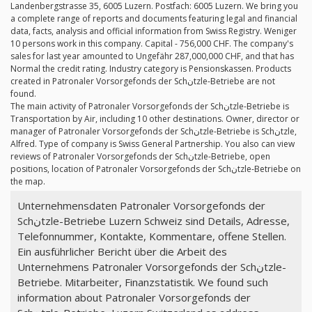
Landenbergstrasse 35, 6005 Luzern. Postfach: 6005 Luzern. We bring you
a complete range of reports and documents featuring legal and financial
data, facts, analysis and official information from Swiss Registry. Weniger
10 persons work in this company. Capital - 756,000 CHF. The company's
sales for last year amounted to Ungefähr 287,000,000 CHF, and that has
Normal the credit rating. Industry category is Pensionskassen. Products
created in Patronaler Vorsorgefonds der Schنtzle-Betriebe are not
found.
The main activity of Patronaler Vorsorgefonds der Schنtzle-Betriebe is
Transportation by Air, including 10 other destinations. Owner, director or
manager of Patronaler Vorsorgefonds der Schنtzle-Betriebe is Schنtzle,
Alfred. Type of company is Swiss General Partnership. You also can view
reviews of Patronaler Vorsorgefonds der Schنtzle-Betriebe, open
positions, location of Patronaler Vorsorgefonds der Schنtzle-Betriebe on
the map.
Unternehmensdaten Patronaler Vorsorgefonds der
Schنtzle-Betriebe Luzern Schweiz sind Details, Adresse,
Telefonnummer, Kontakte, Kommentare, offene Stellen.
Ein ausführlicher Bericht über die Arbeit des
Unternehmens Patronaler Vorsorgefonds der Schنtzle-
Betriebe. Mitarbeiter, Finanzstatistik. We found such
information about Patronaler Vorsorgefonds der