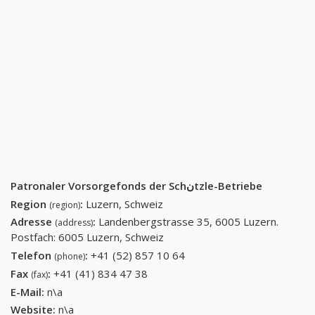
Patronaler Vorsorgefonds der Schنtzle-Betriebe
Region
:
Luzern, Schweiz
(region)
Adresse
:
Landenbergstrasse 35, 6005 Luzern.
(address)
Postfach: 6005 Luzern, Schweiz
Telefon
:
+41 (52) 857 10 64
+41 (52) 857 10 64
(phone)
Fax
:
+41 (41) 834 47 38
+41 (41) 834 47 38
(fax)
E-Mail:
n\a
Website:
n\a