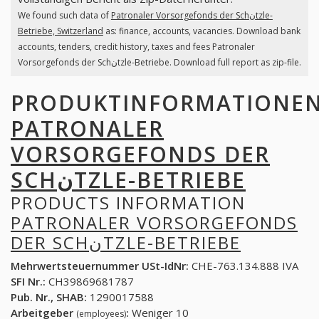
We found such data of
Patronaler Vorsorgefonds der Schنtzle-
Betriebe, Switzerland
as: finance, accounts, vacancies. Download bank
accounts, tenders, credit history, taxes and fees Patronaler
Vorsorgefonds der Schنtzle-Betriebe. Download full report as zip-file.
PRODUKTINFORMATIONE
PATRONALER
VORSORGEFONDS DER
SCHنTZLE-BETRIEBE
PRODUCTS INFORMATION
PATRONALER VORSORGEFONDS
DER SCHنTZLE-BETRIEBE
Mehrwertsteuernummer USt-IdNr:
CHE-763.134.888 IVA
SFI Nr.:
CH39869681787
Pub. Nr., SHAB:
1290017588
Arbeitgeber
:
Weniger 10
(employees)