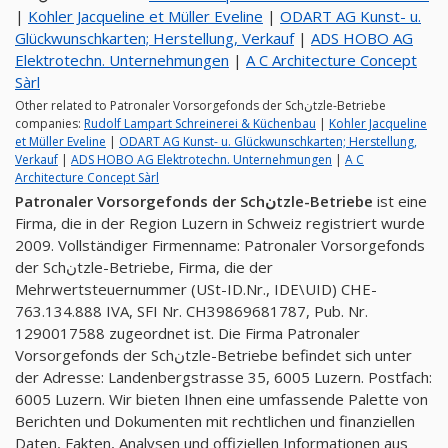
|
Kohler Jacqueline et Müller Eveline
|
ODART AG Kunst- u.
Glückwunschkarten; Herstellung, Verkauf
|
ADS HOBO AG
Elektrotechn. Unternehmungen
|
A C Architecture Concept
Sàrl
Other related to Patronaler Vorsorgefonds der Schنtzle-Betriebe
companies:
Rudolf Lampart Schreinerei & Küchenbau
|
Kohler Jacqueline
et Müller Eveline
|
ODART AG Kunst- u. Glückwunschkarten; Herstellung,
Verkauf
|
ADS HOBO AG Elektrotechn. Unternehmungen
|
A C
Architecture Concept Sàrl
Patronaler Vorsorgefonds der Schنtzle-Betriebe
ist eine
Firma, die in der Region Luzern in Schweiz registriert wurde
2009. Vollständiger Firmenname: Patronaler Vorsorgefonds
der Schنtzle-Betriebe, Firma, die der
Mehrwertsteuernummer (USt-ID.Nr., IDE\UID) CHE-
763.134.888 IVA, SFI Nr. CH39869681787, Pub. Nr.
1290017588 zugeordnet ist. Die Firma Patronaler
Vorsorgefonds der Schنtzle-Betriebe befindet sich unter
der Adresse: Landenbergstrasse 35, 6005 Luzern. Postfach:
6005 Luzern. Wir bieten Ihnen eine umfassende Palette von
Berichten und Dokumenten mit rechtlichen und finanziellen
Daten, Fakten, Analysen und offiziellen Informationen aus