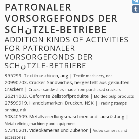
PATRONALER
VORSORGEFONDS DER
SCHنTZLE-BETRIEBE
ADDITION KINDS OF ACTIVITIES
FOR PATRONALER
VORSORGEFONDS DER
SCHنTZLE-BETRIEBE
355299. Textilmaschinen, ang |
Textile machinery, nec
20990703. Cracker-Sandwiches, hergestellt aus gekauften
Crackern |
Cracker sandwiches, made from purchased crackers
26211003. Geformte Zellstoffprodukte |
Molded pulp products
27599919. Handelsmarken: Drucken, NSK |
Trading stamps:
printing, nsk
50840509. Metallveredlungsmaschinen und -ausrüstung |
Metal refining machinery and equipment
57310201. Videokameras und Zubehör |
Video cameras and
accessories