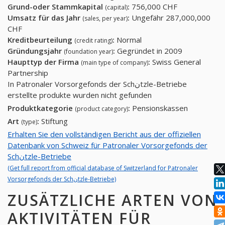
Grund-oder Stammkapital
:
756,000 CHF
(capital)
Umsatz für das Jahr
:
Ungefähr 287,000,000
(sales, per year)
CHF
Kreditbeurteilung
:
Normal
(credit rating)
Gründungsjahr
:
Gegründet in 2009
(foundation year)
Haupttyp der Firma
:
Swiss General
(main type of company)
Partnership
In Patronaler Vorsorgefonds der Schنtzle-Betriebe
erstellte produkte wurden nicht gefunden
Produktkategorie
:
Pensionskassen
(product category)
Art
:
Stiftung
(type)
Erhalten Sie den vollständigen Bericht aus der offiziellen
Datenbank von Schweiz für Patronaler Vorsorgefonds der
Schنtzle-Betriebe
(Get full report from official database of Switzerland for Patronaler
Vorsorgefonds der Schنtzle-Betriebe)
ZUSÄTZLICHE ARTEN VON
AKTIVITÄTEN FÜR