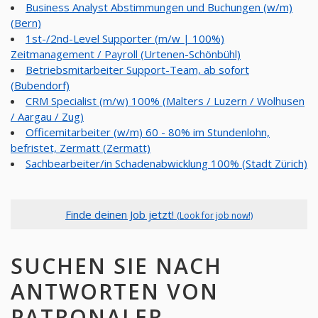
Business Analyst Abstimmungen und Buchungen (w/m)
(Bern)
1st-/2nd-Level Supporter (m/w | 100%)
Zeitmanagement / Payroll (Urtenen-Schönbühl)
Betriebsmitarbeiter Support-Team, ab sofort
(Bubendorf)
CRM Specialist (m/w) 100% (Malters / Luzern / Wolhusen
/ Aargau / Zug)
Officemitarbeiter (w/m) 60 - 80% im Stundenlohn,
befristet, Zermatt (Zermatt)
Sachbearbeiter/in Schadenabwicklung 100% (Stadt Zürich)
Finde deinen Job jetzt!
(Look for job now!)
SUCHEN SIE NACH
ANTWORTEN VON
PATRONALER