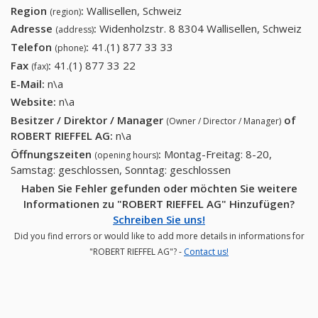
Region
:
Wallisellen, Schweiz
(region)
Adresse
:
Widenholzstr. 8 8304 Wallisellen, Schweiz
(address)
Telefon
:
41.(1) 877 33 33
41.(1) 877 33 33
(phone)
Fax
:
41.(1) 877 33 22
41.(1) 877 33 22
(fax)
E-Mail:
n\a
Website:
n\a
Besitzer / Direktor / Manager
of
(Owner / Director / Manager)
ROBERT RIEFFEL AG
:
n\a
Öffnungszeiten
:
Montag-Freitag: 8-20,
(opening hours)
Samstag: geschlossen, Sonntag: geschlossen
Haben Sie Fehler gefunden oder möchten Sie weitere
Informationen zu "ROBERT RIEFFEL AG" Hinzufügen?
Schreiben Sie uns!
Did you find errors or would like to add more details in informations for
"ROBERT RIEFFEL AG"? -
Contact us!