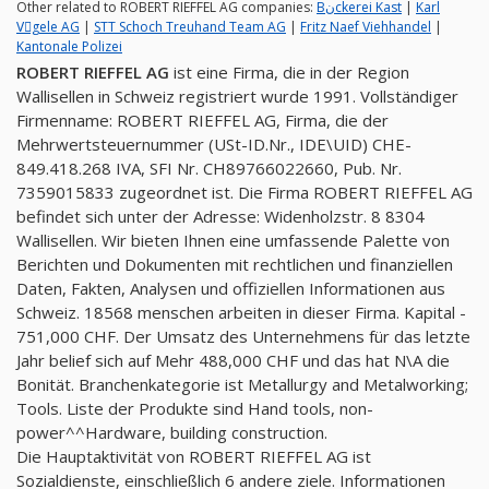
Other related to ROBERT RIEFFEL AG companies:
Bنckerei Kast
|
Karl
Vِgele AG
|
STT Schoch Treuhand Team AG
|
Fritz Naef Viehhandel
|
Kantonale Polizei
ROBERT RIEFFEL AG
ist eine Firma, die in der Region
Wallisellen in Schweiz registriert wurde 1991. Vollständiger
Firmenname: ROBERT RIEFFEL AG, Firma, die der
Mehrwertsteuernummer (USt-ID.Nr., IDE\UID) CHE-
849.418.268 IVA, SFI Nr. CH89766022660, Pub. Nr.
7359015833 zugeordnet ist. Die Firma ROBERT RIEFFEL AG
befindet sich unter der Adresse: Widenholzstr. 8 8304
Wallisellen. Wir bieten Ihnen eine umfassende Palette von
Berichten und Dokumenten mit rechtlichen und finanziellen
Daten, Fakten, Analysen und offiziellen Informationen aus
Schweiz. 18568 menschen arbeiten in dieser Firma. Kapital -
751,000 CHF. Der Umsatz des Unternehmens für das letzte
Jahr belief sich auf Mehr 488,000 CHF und das hat N\A die
Bonität. Branchenkategorie ist Metallurgy and Metalworking;
Tools. Liste der Produkte sind Hand tools, non-
power^^Hardware, building construction.
Die Hauptaktivität von ROBERT RIEFFEL AG ist
Sozialdienste, einschließlich 6 andere ziele. Informationen