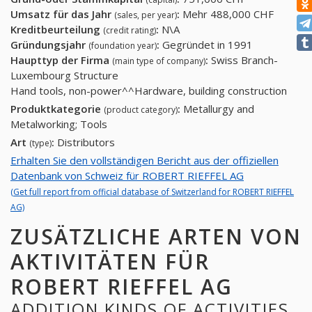
Umsatz für das Jahr
:
Mehr 488,000 CHF
(sales, per year)
Kreditbeurteilung
:
N\A
(credit rating)
Gründungsjahr
:
Gegründet in 1991
(foundation year)
Haupttyp der Firma
:
Swiss Branch-
(main type of company)
Luxembourg Structure
Hand tools, non-power^^Hardware, building construction
Produktkategorie
:
Metallurgy and
(product category)
Metalworking; Tools
Art
:
Distributors
(type)
Erhalten Sie den vollständigen Bericht aus der offiziellen
Datenbank von Schweiz für ROBERT RIEFFEL AG
(Get full report from official database of Switzerland for ROBERT RIEFFEL
AG)
ZUSÄTZLICHE ARTEN VON
AKTIVITÄTEN FÜR
ROBERT RIEFFEL AG
ADDITION KINDS OF ACTIVITIES