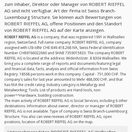
zum Inhaber, Direktor oder Manager von ROBERT RIEFFEL
AG sind nicht verfügbar. Art der Firma ist Swiss Branch-
Luxembourg Structure. Sie können auch Bewertungen von
ROBERT RIEFFEL AG, offene Positionen und den Standort
von ROBERT RIEFFEL AG auf der Karte anzeigen.
ROBERT RIEFFEL AG
is a company, that was registered 1991 in Wallisellen
region, Switzerland. Full name company: ROBERT RIEFFEL AG, company
assigned with USt-IdNr CHE-849.418.268 IVA, Swiss Federal Identification
Number CH89766022660 and SHAB 7359015833. The company ROBERT
RIEFFEL AG is located at the address: Widenholzstr. 8 8304 Wallisellen. We
bring you a complete range of reports and documents featuring legal
and financial data, facts, analysis and official information from Swiss
Registry. 18568 persons work in this company. Capital - 751,000 CHF. The
company's sales for last year amounted to Mehr 488,000 CHF, and that
has N\A the credit rating. Industry category is Metallurgy and
Metalworking; Tools. List of products are Hand tools, non-
power^^Hardware, building construction.
The main activity of ROBERT RIEFFEL AG is Social Services, including 6 other
destinations. Information about owner, director or manager of ROBERT
RIEFFEL AG is not available. Type of company is Swiss Branch-Luxembourg
Structure. You also can view reviews of ROBERT RIEFFEL AG, open
positions, location of ROBERT RIEFFEL AG on the map.
Unternehmensdaten ROBERT RIEFFEL AG Wallisellen