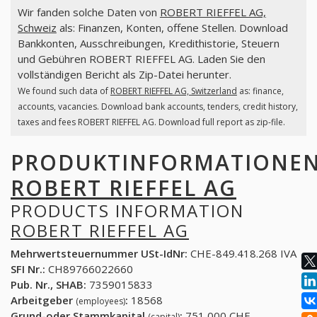
Wir fanden solche Daten von
ROBERT RIEFFEL AG,
Schweiz
als: Finanzen, Konten, offene Stellen. Download
Bankkonten, Ausschreibungen, Kredithistorie, Steuern
und Gebühren ROBERT RIEFFEL AG. Laden Sie den
vollständigen Bericht als Zip-Datei herunter.
We found such data of
ROBERT RIEFFEL AG, Switzerland
as: finance,
accounts, vacancies. Download bank accounts, tenders, credit history,
taxes and fees ROBERT RIEFFEL AG. Download full report as zip-file.
PRODUKTINFORMATIONE
ROBERT RIEFFEL AG
PRODUCTS INFORMATION
ROBERT RIEFFEL AG
Mehrwertsteuernummer USt-IdNr:
CHE-849.418.268 IVA
SFI Nr.:
CH89766022660
Pub. Nr., SHAB:
7359015833
Arbeitgeber
:
18568
(employees)
Grund-oder Stammkapital
:
751,000 CHF
(capital)