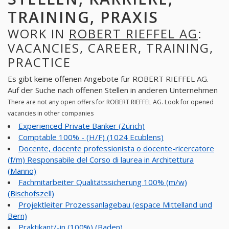
TRAINING, PRAXIS
WORK IN
ROBERT RIEFFEL AG
:
VACANCIES, CAREER, TRAINING,
PRACTICE
Es gibt keine offenen Angebote für ROBERT RIEFFEL AG.
Auf der Suche nach offenen Stellen in anderen Unternehmen
There are not any open offers for ROBERT RIEFFEL AG. Look for opened
vacancies in other companies
Experienced Private Banker (Zürich)
Comptable 100% - (H/F) (1024 Ecublens)
Docente, docente professionista o docente-ricercatore
(f/m) Responsabile del Corso di laurea in Architettura
(Manno)
Fachmitarbeiter Qualitätssicherung 100% (m/w)
(Bischofszell)
Projektleiter Prozessanlagebau (espace Mittelland und
Bern)
Praktikant/-in (100%) (Baden)