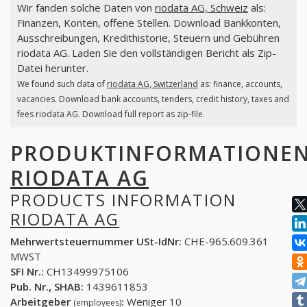
Wir fanden solche Daten von
riodata AG, Schweiz
als:
Finanzen, Konten, offene Stellen. Download Bankkonten,
Ausschreibungen, Kredithistorie, Steuern und Gebühren
riodata AG. Laden Sie den vollständigen Bericht als Zip-
Datei herunter.
We found such data of
riodata AG, Switzerland
as: finance, accounts,
vacancies. Download bank accounts, tenders, credit history, taxes and
fees riodata AG. Download full report as zip-file.
PRODUKTINFORMATIONE
RIODATA AG
PRODUCTS INFORMATION
RIODATA AG
Mehrwertsteuernummer USt-IdNr:
CHE-965.609.361
MWST
SFI Nr.:
CH13499975106
Pub. Nr., SHAB:
1439611853
Arbeitgeber
:
Weniger 10
(employees)