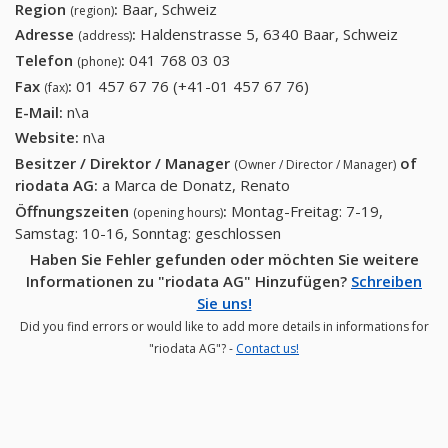
Region
:
Baar, Schweiz
(region)
Adresse
:
Haldenstrasse 5, 6340 Baar, Schweiz
(address)
Telefon
:
041 768 03 03
041 768 03 03
(phone)
Fax
:
01 457 67 76 (+41-01 457 67 76)
01 457 67 76 (+41-
(fax)
01 457 67 76)
E-Mail:
n\a
Website:
n\a
Besitzer / Direktor / Manager
of
(Owner / Director / Manager)
riodata AG
:
a Marca de Donatz, Renato
Öffnungszeiten
:
Montag-Freitag: 7-19,
(opening hours)
Samstag: 10-16, Sonntag: geschlossen
Haben Sie Fehler gefunden oder möchten Sie weitere
Informationen zu "riodata AG" Hinzufügen?
Schreiben
Sie uns!
Did you find errors or would like to add more details in informations for
"riodata AG"? -
Contact us!