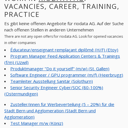
VACANCIES, CAREER, TRAINING,
PRACTICE
Es gibt keine offenen Angebote für riodata AG. Auf der Suche
nach offenen Stellen in anderen Unternehmen
There are not any open offers for riodata AG. Look for opened vacancies
in other companies
Éducateur/enseignant remplaçant diplômé (H/F) (Etoy)
Program Manager Feed Application Centers & Trainings
(f/m) (Uzwil)
Produktmanager "Do it yourself" (m/w) (St. Gallen)
Software Engineer / GPU programmer (m/f) (Heerbrugg)
Teamleiter Ausstellung Sanitär (Solothurn)
Senior Security Engineer Cyber/SOC (80-100%)
(Ostermundigen)
Zusteller/innen für Werbeverteilung (5 – 20%) für die
Stadt Bern und Agglomeration (Stadt Bern und
Agglomeration)
Test Manager m/w (Köniz)