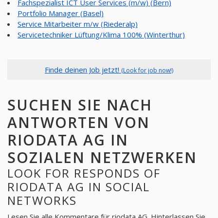
Fachspezialist ICT User Services (m/w) (Bern)
Portfolio Manager (Basel)
Service Mitarbeiter m/w (Riederalp)
Servicetechniker Lüftung/Klima 100% (Winterthur)
Finde deinen Job jetzt!
(Look for job now!)
SUCHEN SIE NACH
ANTWORTEN VON
RIODATA AG IN
SOZIALEN NETZWERKEN
LOOK FOR RESPONDS OF
RIODATA AG IN SOCIAL
NETWORKS
Lesen Sie alle Kommentare für
riodata AG
. Hinterlassen Sie