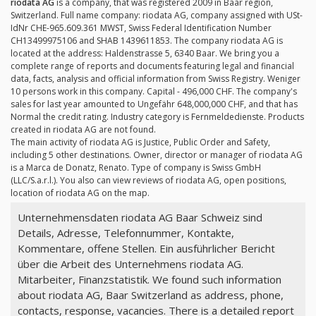
riodata AG
is a company, that was registered 2009 in Baar region,
Switzerland. Full name company: riodata AG, company assigned with USt-
IdNr CHE-965.609.361 MWST, Swiss Federal Identification Number
CH13499975106 and SHAB 1439611853. The company riodata AG is
located at the address: Haldenstrasse 5, 6340 Baar. We bring you a
complete range of reports and documents featuring legal and financial
data, facts, analysis and official information from Swiss Registry. Weniger
10 persons work in this company. Capital - 496,000 CHF. The company's
sales for last year amounted to Ungefähr 648,000,000 CHF, and that has
Normal the credit rating. Industry category is Fernmeldedienste. Products
created in riodata AG are not found.
The main activity of riodata AG is Justice, Public Order and Safety,
including 5 other destinations. Owner, director or manager of riodata AG
is a Marca de Donatz, Renato. Type of company is Swiss GmbH
(LLC/S.a.r.l.). You also can view reviews of riodata AG, open positions,
location of riodata AG on the map.
Unternehmensdaten riodata AG Baar Schweiz sind
Details, Adresse, Telefonnummer, Kontakte,
Kommentare, offene Stellen. Ein ausführlicher Bericht
über die Arbeit des Unternehmens riodata AG.
Mitarbeiter, Finanzstatistik. We found such information
about riodata AG, Baar Switzerland as address, phone,
contacts, response, vacancies. There is a detailed report