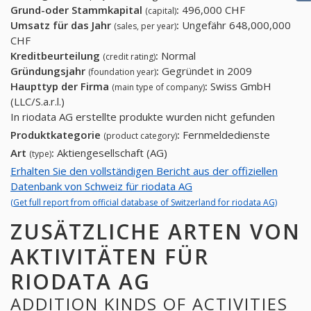
Grund-oder Stammkapital
:
496,000 CHF
(capital)
Umsatz für das Jahr
:
Ungefähr 648,000,000
(sales, per year)
CHF
Kreditbeurteilung
:
Normal
(credit rating)
Gründungsjahr
:
Gegründet in 2009
(foundation year)
Haupttyp der Firma
:
Swiss GmbH
(main type of company)
(LLC/S.a.r.l.)
In riodata AG erstellte produkte wurden nicht gefunden
Produktkategorie
:
Fernmeldedienste
(product category)
Art
:
Aktiengesellschaft (AG)
(type)
Erhalten Sie den vollständigen Bericht aus der offiziellen
Datenbank von Schweiz für riodata AG
(Get full report from official database of Switzerland for riodata AG)
ZUSÄTZLICHE ARTEN VON
AKTIVITÄTEN FÜR
RIODATA AG
ADDITION KINDS OF ACTIVITIES