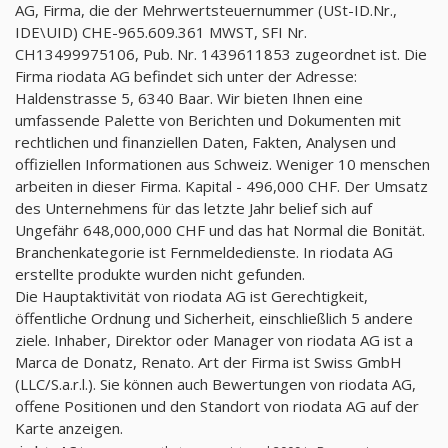
AG, Firma, die der Mehrwertsteuernummer (USt-ID.Nr.,
IDE\UID) CHE-965.609.361 MWST, SFI Nr.
CH13499975106, Pub. Nr. 1439611853 zugeordnet ist. Die
Firma riodata AG befindet sich unter der Adresse:
Haldenstrasse 5, 6340 Baar. Wir bieten Ihnen eine
umfassende Palette von Berichten und Dokumenten mit
rechtlichen und finanziellen Daten, Fakten, Analysen und
offiziellen Informationen aus Schweiz. Weniger 10 menschen
arbeiten in dieser Firma. Kapital - 496,000 CHF. Der Umsatz
des Unternehmens für das letzte Jahr belief sich auf
Ungefähr 648,000,000 CHF und das hat Normal die Bonität.
Branchenkategorie ist Fernmeldedienste. In riodata AG
erstellte produkte wurden nicht gefunden.
Die Hauptaktivität von riodata AG ist Gerechtigkeit,
öffentliche Ordnung und Sicherheit, einschließlich 5 andere
ziele. Inhaber, Direktor oder Manager von riodata AG ist a
Marca de Donatz, Renato. Art der Firma ist Swiss GmbH
(LLC/S.a.r.l.). Sie können auch Bewertungen von riodata AG,
offene Positionen und den Standort von riodata AG auf der
Karte anzeigen.