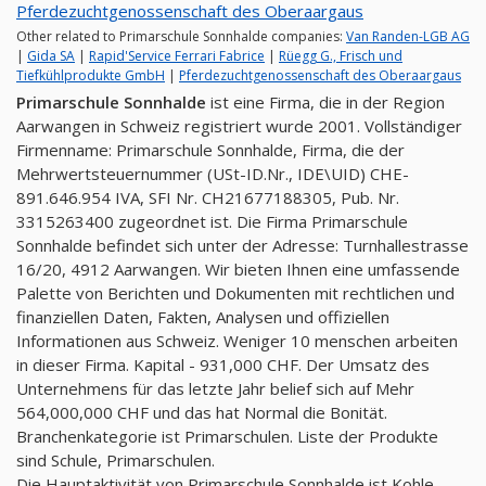
Pferdezuchtgenossenschaft des Oberaargaus
Other related to Primarschule Sonnhalde companies:
Van Randen-LGB AG
|
Gida SA
|
Rapid'Service Ferrari Fabrice
|
Rüegg G., Frisch und
Tiefkühlprodukte GmbH
|
Pferdezuchtgenossenschaft des Oberaargaus
Primarschule Sonnhalde
ist eine Firma, die in der Region
Aarwangen in Schweiz registriert wurde 2001. Vollständiger
Firmenname: Primarschule Sonnhalde, Firma, die der
Mehrwertsteuernummer (USt-ID.Nr., IDE\UID) CHE-
891.646.954 IVA, SFI Nr. CH21677188305, Pub. Nr.
3315263400 zugeordnet ist. Die Firma Primarschule
Sonnhalde befindet sich unter der Adresse: Turnhallestrasse
16/20, 4912 Aarwangen. Wir bieten Ihnen eine umfassende
Palette von Berichten und Dokumenten mit rechtlichen und
finanziellen Daten, Fakten, Analysen und offiziellen
Informationen aus Schweiz. Weniger 10 menschen arbeiten
in dieser Firma. Kapital - 931,000 CHF. Der Umsatz des
Unternehmens für das letzte Jahr belief sich auf Mehr
564,000,000 CHF und das hat Normal die Bonität.
Branchenkategorie ist Primarschulen. Liste der Produkte
sind Schule, Primarschulen.
Die Hauptaktivität von Primarschule Sonnhalde ist Kohle