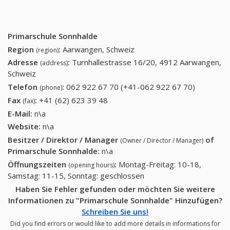
Primarschule Sonnhalde
Region
:
Aarwangen, Schweiz
(region)
Adresse
:
Turnhallestrasse 16/20, 4912 Aarwangen,
(address)
Schweiz
Telefon
:
062 922 67 70 (+41-062 922 67 70)
062 922
(phone)
67 70
Fax
:
+41 (62) 623 39 48
+41 (62) 623 39 48
(fax)
(+41-062
E-Mail:
n\a
922 67
Website:
n\a
70)
Besitzer / Direktor / Manager
of
(Owner / Director / Manager)
Primarschule Sonnhalde
:
n\a
Öffnungszeiten
:
Montag-Freitag: 10-18,
(opening hours)
Samstag: 11-15, Sonntag: geschlossen
Haben Sie Fehler gefunden oder möchten Sie weitere
Informationen zu "Primarschule Sonnhalde" Hinzufügen?
Schreiben Sie uns!
Did you find errors or would like to add more details in informations for