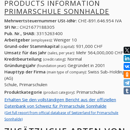
PRODUCTS INFORMATION
PRIMARSCHULE SONNHALDE
Mehrwertsteuernummer USt-IdNr:
CHE-891.646.954 IVA
SFI Nr.:
CH21677188305
Pub. Nr., SHAB:
3315263400
Arbeitgeber
:
Weniger 10
(employees)
Grund-oder Stammkapital
:
931,000 CHF
(capital)
Umsatz für das Jahr
:
Mehr 564,000,000 CHF
(sales, per year)
Kreditbeurteilung
:
Normal
(credit rating)
Gründungsjahr
:
Gegründet in 2001
(foundation year)
Haupttyp der Firma
:
Swiss Sub-Holding
(main type of company)
(AG)
Schule, Primarschulen
Produktkategorie
:
Primarschulen
(product category)
Erhalten Sie den vollständigen Bericht aus der offiziellen
Datenbank von Schweiz für Primarschule Sonnhalde
(Get full report from official database of Switzerland for Primarschule
Sonnhalde)