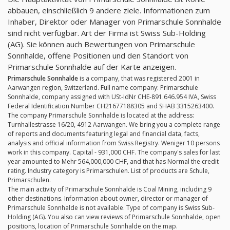
abbauen, einschließlich 9 andere ziele. Informationen zum
Inhaber, Direktor oder Manager von Primarschule Sonnhalde
sind nicht verfügbar. Art der Firma ist Swiss Sub-Holding
(AG). Sie können auch Bewertungen von Primarschule
Sonnhalde, offene Positionen und den Standort von
Primarschule Sonnhalde auf der Karte anzeigen.
Primarschule Sonnhalde
is a company, that was registered 2001 in
Aarwangen region, Switzerland. Full name company: Primarschule
Sonnhalde, company assigned with USt-IdNr CHE-891.646.954 IVA, Swiss
Federal Identification Number CH21677188305 and SHAB 3315263400.
The company Primarschule Sonnhalde is located at the address:
Turnhallestrasse 16/20, 4912 Aarwangen. We bring you a complete range
of reports and documents featuring legal and financial data, facts,
analysis and official information from Swiss Registry. Weniger 10 persons
work in this company. Capital - 931,000 CHF. The company's sales for last
year amounted to Mehr 564,000,000 CHF, and that has Normal the credit
rating. Industry category is Primarschulen. List of products are Schule,
Primarschulen.
The main activity of Primarschule Sonnhalde is Coal Mining, including 9
other destinations. Information about owner, director or manager of
Primarschule Sonnhalde is not available. Type of company is Swiss Sub-
Holding (AG). You also can view reviews of Primarschule Sonnhalde, open
positions, location of Primarschule Sonnhalde on the map.