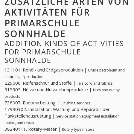
ZUSÄTZLICHE ARTEN VON
AKTIVITÄTEN FÜR
PRIMARSCHULE
SONNHALDE
ADDITION KINDS OF ACTIVITIES
FOR PRIMARSCHULE
SONNHALDE
131101. Rohöl- und Erdgasproduktion |
Crude petroleum and
natural gas production
229600. Reifenschnur und Stoffe |
Tire cord and fabrics
515905. Nüsse und Nussnebenprodukte |
Nuts and nut by-
products
738907. Endbearbeitung |
Finishing services
17990302. Installation, Wartung und Reparatur der
Tankstellenausrüstung |
Service station equipment installation,
maint., and repair
38240111. Rotary-Meter |
Rotary type meters