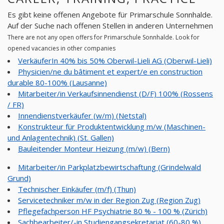
Es gibt keine offenen Angebote für Primarschule Sonnhalde.
Auf der Suche nach offenen Stellen in anderen Unternehmen
There are not any open offers for Primarschule Sonnhalde. Look for
opened vacancies in other companies
VerkäuferIn 40% bis 50% Oberwil-Lieli AG (Oberwil-Lieli)
Physicien/ne du bâtiment et expert/e en construction
durable 80-100% (Lausanne)
Mitarbeiter/in Verkaufsinnendienst (D/F) 100% (Rossens
/ FR)
Innendienstverkäufer (w/m) (Netstal)
Konstrukteur für Produktentwicklung m/w (Maschinen-
und Anlagentechnik) (St. Gallen)
Bauleitender Monteur Heizung (m/w) (Bern)
Mitarbeiter/in Parkplatzbewirtschaftung (Grindelwald
Grund)
Technischer Einkäufer (m/f) (Thun)
Servicetechniker m/w in der Region Zug (Region Zug)
Pflegefachperson HF Psychiatrie 80 % - 100 % (Zürich)
Sachbearbeiter/-in Studiengangsekretariat (60-80 %)