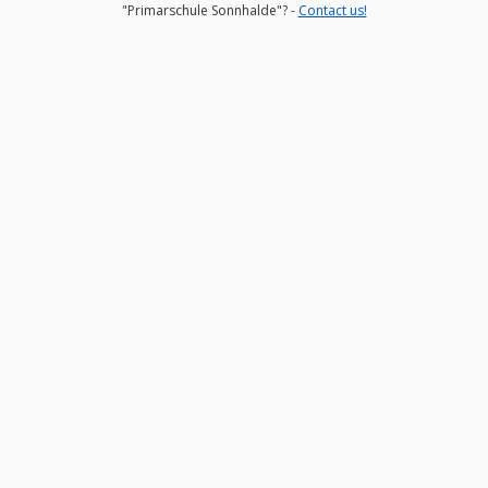
"Primarschule Sonnhalde"? -
Contact us!