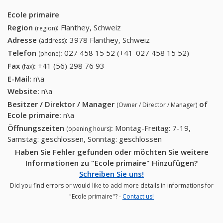
Ecole primaire
Region
:
Flanthey, Schweiz
(region)
Adresse
:
3978 Flanthey, Schweiz
(address)
Telefon
:
027 458 15 52 (+41-027 458 15 52)
027 458
(phone)
15 52
Fax
:
+41 (56) 298 76 93
+41 (56) 298 76 93
(fax)
(+41-027
E-Mail:
n\a
458 15
Website:
n\a
52)
Besitzer / Direktor / Manager
of
(Owner / Director / Manager)
Ecole primaire
:
n\a
Öffnungszeiten
:
Montag-Freitag: 7-19,
(opening hours)
Samstag: geschlossen, Sonntag: geschlossen
Haben Sie Fehler gefunden oder möchten Sie weitere
Informationen zu "Ecole primaire" Hinzufügen?
Schreiben Sie uns!
Did you find errors or would like to add more details in informations for
"Ecole primaire"? -
Contact us!