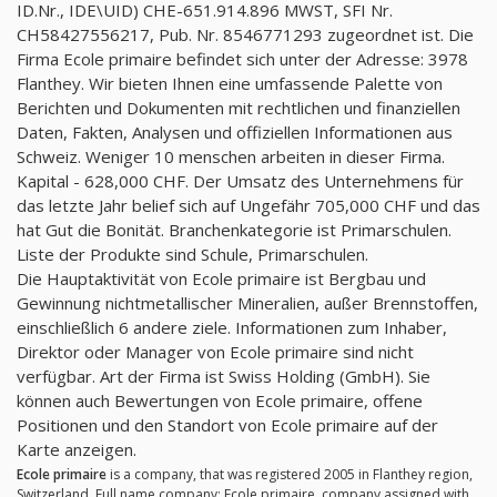
ID.Nr., IDE\UID) CHE-651.914.896 MWST, SFI Nr.
CH58427556217, Pub. Nr. 8546771293 zugeordnet ist. Die
Firma Ecole primaire befindet sich unter der Adresse: 3978
Flanthey. Wir bieten Ihnen eine umfassende Palette von
Berichten und Dokumenten mit rechtlichen und finanziellen
Daten, Fakten, Analysen und offiziellen Informationen aus
Schweiz. Weniger 10 menschen arbeiten in dieser Firma.
Kapital - 628,000 CHF. Der Umsatz des Unternehmens für
das letzte Jahr belief sich auf Ungefähr 705,000 CHF und das
hat Gut die Bonität. Branchenkategorie ist Primarschulen.
Liste der Produkte sind Schule, Primarschulen.
Die Hauptaktivität von Ecole primaire ist Bergbau und
Gewinnung nichtmetallischer Mineralien, außer Brennstoffen,
einschließlich 6 andere ziele. Informationen zum Inhaber,
Direktor oder Manager von Ecole primaire sind nicht
verfügbar. Art der Firma ist Swiss Holding (GmbH). Sie
können auch Bewertungen von Ecole primaire, offene
Positionen und den Standort von Ecole primaire auf der
Karte anzeigen.
Ecole primaire
is a company, that was registered 2005 in Flanthey region,
Switzerland. Full name company: Ecole primaire, company assigned with