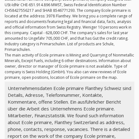
USt-IdNr CHE-651.914.896 MWST, Swiss Federal Identification Number
CH58427556217 and SHAB 8546771293. The company Ecole primaire is
located at the address: 3978 Flanthey. We bring you a complete range of
reports and documents featuring legal and financial data, facts, analysis
and official information from Swiss Registry. Weniger 10 persons work in
this company. Capital - 628,000 CHF. The company's sales for last year
amounted to Ungefähr 705,000 CHF, and that has Gut the credit rating.
Industry category is Primarschulen. List of products are Schule,
Primarschulen.
The main activity of Ecole primaire is Mining and Quarrying of Nonmetallic
Minerals, Except Fuels, including 6 other destinations. Information about
owner, director or manager of Ecole primaire is not available. Type of
company is Swiss Holding (GmbH). You also can view reviews of Ecole
primaire, open positions, location of Ecole primaire on the map.
Unternehmensdaten Ecole primaire Flanthey Schweiz sind
Details, Adresse, Telefonnummer, Kontakte,
Kommentare, offene Stellen. Ein ausführlicher Bericht
über die Arbeit des Unternehmens Ecole primaire.
Mitarbeiter, Finanzstatistik. We found such information
about Ecole primaire, Flanthey Switzerland as address,
phone, contacts, response, vacancies. There is a detailed
report on the work of the company Ecole primaire,