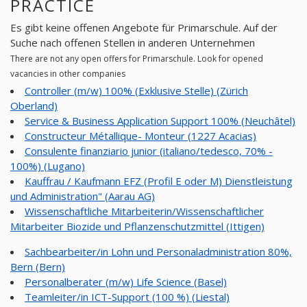
PRACTICE
Es gibt keine offenen Angebote für Primarschule. Auf der
Suche nach offenen Stellen in anderen Unternehmen
There are not any open offers for Primarschule. Look for opened
vacancies in other companies
Controller (m/w) 100% (Exklusive Stelle) (Zürich
Oberland)
Service & Business Application Support 100% (Neuchâtel)
Constructeur Métallique- Monteur (1227 Acacias)
Consulente finanziario junior (italiano/tedesco, 70% -
100%) (Lugano)
Kauffrau / Kaufmann EFZ (Profil E oder M) Dienstleistung
und Administration" (Aarau AG)
Wissenschaftliche Mitarbeiterin/Wissenschaftlicher
Mitarbeiter Biozide und Pflanzenschutzmittel (Ittigen)
Sachbearbeiter/in Lohn und Personaladministration 80%,
Bern (Bern)
Personalberater (m/w) Life Science (Basel)
Teamleiter/in ICT-Support (100 %) (Liestal)