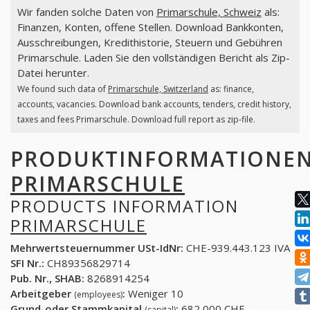
Wir fanden solche Daten von
Primarschule, Schweiz
als:
Finanzen, Konten, offene Stellen. Download Bankkonten,
Ausschreibungen, Kredithistorie, Steuern und Gebühren
Primarschule. Laden Sie den vollständigen Bericht als Zip-
Datei herunter.
We found such data of
Primarschule, Switzerland
as: finance,
accounts, vacancies. Download bank accounts, tenders, credit history,
taxes and fees Primarschule. Download full report as zip-file.
PRODUKTINFORMATIONE
PRIMARSCHULE
PRODUCTS INFORMATION
PRIMARSCHULE
Mehrwertsteuernummer USt-IdNr:
CHE-939.443.123 IVA
SFI Nr.:
CH89356829714
Pub. Nr., SHAB:
8268914254
Arbeitgeber
:
Weniger 10
(employees)
Grund-oder Stammkapital
:
682,000 CHF
(capital)