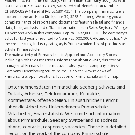
Switzerland. Full name company: Primarschule, company assigned with
USt-IdNr CHE-939.443.123 IVA, Swiss Federal Identification Number
CH89356829714 and SHAB 8268914254. The company Primarschule is
located at the address: Kirchgasse 39, 3365 Seeberg. We bring you a
complete range of reports and documents featuring legal and financial
data, facts, analysis and official information from Swiss Registry. Weniger
10 persons work in this company. Capital - 682,000 CHF. The company's
sales for last year amounted to Mehr 727,000,000 CHF, and that has N\A
the credit rating. Industry category is Primarschulen. List of products are
Schule, Primarschulen.
The main activity of Primarschule is Apparel and Accessory Stores,
including 6 other destinations. Information about owner, director or
manager of Primarschule is not available. Type of company is Swiss
Company-Luxembourg Structure. You also can view reviews of
Primarschule, open positions, location of Primarschule on the map.
Unternehmensdaten Primarschule Seeberg Schweiz sind
Details, Adresse, Telefonnummer, Kontakte,
Kommentare, offene Stellen. Ein ausführlicher Bericht
über die Arbeit des Unternehmens Primarschule.
Mitarbeiter, Finanzstatistik. We found such information
about Primarschule, Seeberg Switzerland as address,
phone, contacts, response, vacancies. There is a detailed
report on the work of the company Primarschule,