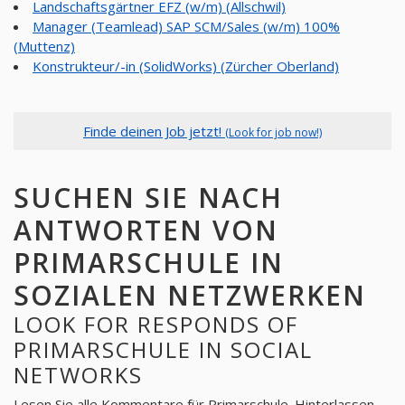
Landschaftsgärtner EFZ (w/m) (Allschwil)
Manager (Teamlead) SAP SCM/Sales (w/m) 100%
(Muttenz)
Konstrukteur/-in (SolidWorks) (Zürcher Oberland)
Finde deinen Job jetzt!
(Look for job now!)
SUCHEN SIE NACH
ANTWORTEN VON
PRIMARSCHULE IN
SOZIALEN NETZWERKEN
LOOK FOR RESPONDS OF
PRIMARSCHULE IN SOCIAL
NETWORKS
Lesen Sie alle Kommentare für
Primarschule
. Hinterlassen