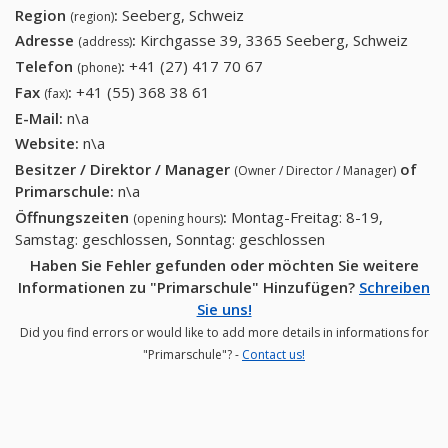
Region
:
Seeberg, Schweiz
(region)
Adresse
:
Kirchgasse 39, 3365 Seeberg, Schweiz
(address)
Telefon
:
+41 (27) 417 70 67
+41 (27) 417 70 67
(phone)
Fax
:
+41 (55) 368 38 61
+41 (55) 368 38 61
(fax)
E-Mail:
n\a
Website:
n\a
Besitzer / Direktor / Manager
of
(Owner / Director / Manager)
Primarschule
:
n\a
Öffnungszeiten
:
Montag-Freitag: 8-19,
(opening hours)
Samstag: geschlossen, Sonntag: geschlossen
Haben Sie Fehler gefunden oder möchten Sie weitere
Informationen zu "Primarschule" Hinzufügen?
Schreiben
Sie uns!
Did you find errors or would like to add more details in informations for
"Primarschule"? -
Contact us!