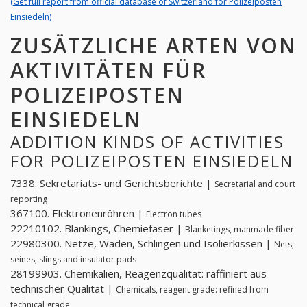
(Get full report from official database of Switzerland for Polizeiposten
Einsiedeln)
ZUSÄTZLICHE ARTEN VON
AKTIVITÄTEN FÜR
POLIZEIPOSTEN
EINSIEDELN
ADDITION KINDS OF ACTIVITIES
FOR POLIZEIPOSTEN EINSIEDELN
7338. Sekretariats- und Gerichtsberichte |
Secretarial and court
reporting
367100. Elektronenröhren |
Electron tubes
22210102. Blankings, Chemiefaser |
Blanketings, manmade fiber
22980300. Netze, Waden, Schlingen und Isolierkissen |
Nets,
seines, slings and insulator pads
28199903. Chemikalien, Reagenzqualität: raffiniert aus
technischer Qualität |
Chemicals, reagent grade: refined from
technical grade