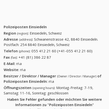
Polizeiposten Einsiedeln
Region
:
Einsiedeln, Schweiz
(region)
Adresse
:
Schwanenstrasse 42, 8840 Einsiedeln.
(address)
Postfach: 254 8840 Einsiedeln, Schweiz
Telefon
:
055 412 21 60 (+41-055 412 21 60)
055 412
(phone)
21 60
Fax
:
+41 (81) 386 22 87
+41 (81) 386 22 87
(fax)
(+41-055
E-Mail:
n\a
412 21
Website:
n\a
60)
Besitzer / Direktor / Manager
of
(Owner / Director / Manager)
Polizeiposten Einsiedeln
:
n\a
Öffnungszeiten
:
Montag-Freitag: 7-19,
(opening hours)
Samstag: 11-16, Sonntag: geschlossen
Haben Sie Fehler gefunden oder möchten Sie weitere
Informationen zu "Polizeiposten Einsiedeln"