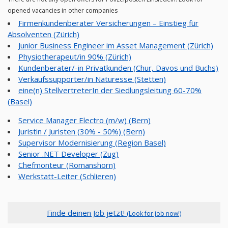
opened vacancies in other companies
Firmenkundenberater Versicherungen – Einstieg für
Absolventen (Zürich)
Junior Business Engineer im Asset Management (Zürich)
Physiotherapeut/in 90% (Zürich)
Kundenberater/-in Privatkunden (Chur, Davos und Buchs)
Verkaufssupporter/in Naturesse (Stetten)
eine(n) StellvertreterIn der Siedlungsleitung 60-70%
(Basel)
Service Manager Electro (m/w) (Bern)
Juristin / Juristen (30% - 50%) (Bern)
Supervisor Modernisierung (Region Basel)
Senior .NET Developer (Zug)
Chefmonteur (Romanshorn)
Werkstatt-Leiter (Schlieren)
Finde deinen Job jetzt!
(Look for job now!)