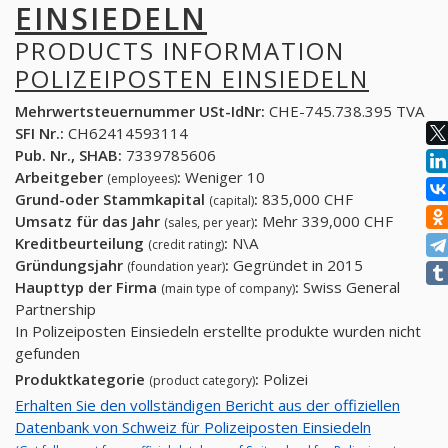
EINSIEDELN
PRODUCTS INFORMATION
POLIZEIPOSTEN EINSIEDELN
Mehrwertsteuernummer USt-IdNr:
CHE-745.738.395 TVA
SFI Nr.:
CH62414593114
Pub. Nr., SHAB:
7339785606
Arbeitgeber
:
Weniger 10
(employees)
Grund-oder Stammkapital
:
835,000 CHF
(capital)
Umsatz für das Jahr
:
Mehr 339,000 CHF
(sales, per year)
Kreditbeurteilung
:
N\A
(credit rating)
Gründungsjahr
:
Gegründet in 2015
(foundation year)
Haupttyp der Firma
:
Swiss General
(main type of company)
Partnership
In Polizeiposten Einsiedeln erstellte produkte wurden nicht
gefunden
Produktkategorie
:
Polizei
(product category)
Erhalten Sie den vollständigen Bericht aus der offiziellen
Datenbank von Schweiz für Polizeiposten Einsiedeln