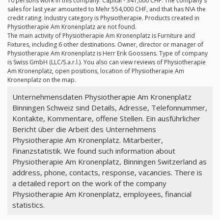
10 persons work in this company. Capital - 341,000 CHF. The company's
sales for last year amounted to Mehr 554,000 CHF, and that has N\A the
credit rating. Industry category is Physiotherapie. Products created in
Physiotherapie Am Kronenplatz are not found.
The main activity of Physiotherapie Am Kronenplatz is Furniture and
Fixtures, including 6 other destinations. Owner, director or manager of
Physiotherapie Am Kronenplatz is Herr Erik Goossens. Type of company
is Swiss GmbH (LLC/S.a.r.l.). You also can view reviews of Physiotherapie
Am Kronenplatz, open positions, location of Physiotherapie Am
Kronenplatz on the map.
Unternehmensdaten Physiotherapie Am Kronenplatz
Binningen Schweiz sind Details, Adresse, Telefonnummer,
Kontakte, Kommentare, offene Stellen. Ein ausführlicher
Bericht über die Arbeit des Unternehmens
Physiotherapie Am Kronenplatz. Mitarbeiter,
Finanzstatistik. We found such information about
Physiotherapie Am Kronenplatz, Binningen Switzerland as
address, phone, contacts, response, vacancies. There is
a detailed report on the work of the company
Physiotherapie Am Kronenplatz, employees, financial
statistics.