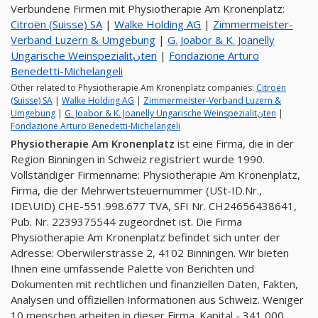
Verbundene Firmen mit Physiotherapie Am Kronenplatz:
Citroën (Suisse) SA
|
Walke Holding AG
|
Zimmermeister-
Verband Luzern & Umgebung
|
G. Joabor & K. Joanelly
Ungarische Weinspezialitنten
|
Fondazione Arturo
Benedetti-Michelangeli
Other related to Physiotherapie Am Kronenplatz companies:
Citroën
(Suisse) SA
|
Walke Holding AG
|
Zimmermeister-Verband Luzern &
Umgebung
|
G. Joabor & K. Joanelly Ungarische Weinspezialitنten
|
Fondazione Arturo Benedetti-Michelangeli
Physiotherapie Am Kronenplatz
ist eine Firma, die in der
Region Binningen in Schweiz registriert wurde 1990.
Vollständiger Firmenname: Physiotherapie Am Kronenplatz,
Firma, die der Mehrwertsteuernummer (USt-ID.Nr.,
IDE\UID) CHE-551.998.677 TVA, SFI Nr. CH24656438641,
Pub. Nr. 2239375544 zugeordnet ist. Die Firma
Physiotherapie Am Kronenplatz befindet sich unter der
Adresse: Oberwilerstrasse 2, 4102 Binningen. Wir bieten
Ihnen eine umfassende Palette von Berichten und
Dokumenten mit rechtlichen und finanziellen Daten, Fakten,
Analysen und offiziellen Informationen aus Schweiz. Weniger
10 menschen arbeiten in dieser Firma. Kapital - 341,000