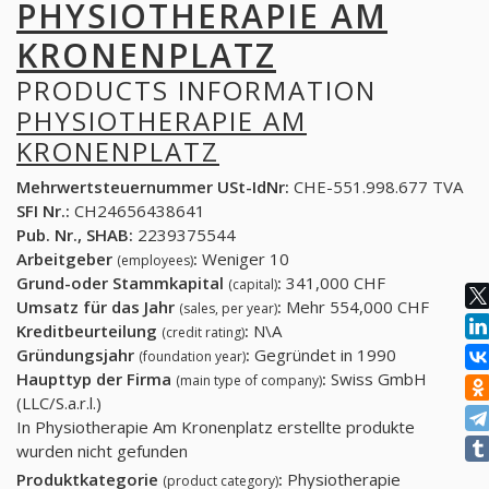
PHYSIOTHERAPIE AM
KRONENPLATZ
PRODUCTS INFORMATION
PHYSIOTHERAPIE AM
KRONENPLATZ
Mehrwertsteuernummer USt-IdNr:
CHE-551.998.677 TVA
SFI Nr.:
CH24656438641
Pub. Nr., SHAB:
2239375544
Arbeitgeber
:
Weniger 10
(employees)
Grund-oder Stammkapital
:
341,000 CHF
(capital)
Umsatz für das Jahr
:
Mehr 554,000 CHF
(sales, per year)
Kreditbeurteilung
:
N\A
(credit rating)
Gründungsjahr
:
Gegründet in 1990
(foundation year)
Haupttyp der Firma
:
Swiss GmbH
(main type of company)
(LLC/S.a.r.l.)
In Physiotherapie Am Kronenplatz erstellte produkte
wurden nicht gefunden
Produktkategorie
:
Physiotherapie
(product category)