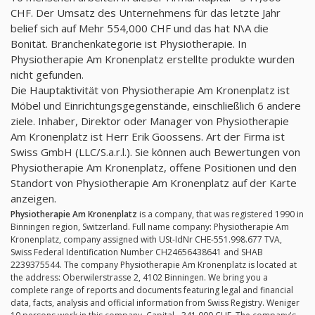
CHF. Der Umsatz des Unternehmens für das letzte Jahr
belief sich auf Mehr 554,000 CHF und das hat N\A die
Bonität. Branchenkategorie ist Physiotherapie. In
Physiotherapie Am Kronenplatz erstellte produkte wurden
nicht gefunden.
Die Hauptaktivität von Physiotherapie Am Kronenplatz ist
Möbel und Einrichtungsgegenstände, einschließlich 6 andere
ziele. Inhaber, Direktor oder Manager von Physiotherapie
Am Kronenplatz ist Herr Erik Goossens. Art der Firma ist
Swiss GmbH (LLC/S.a.r.l.). Sie können auch Bewertungen von
Physiotherapie Am Kronenplatz, offene Positionen und den
Standort von Physiotherapie Am Kronenplatz auf der Karte
anzeigen.
Physiotherapie Am Kronenplatz
is a company, that was registered 1990 in
Binningen region, Switzerland. Full name company: Physiotherapie Am
Kronenplatz, company assigned with USt-IdNr CHE-551.998.677 TVA,
Swiss Federal Identification Number CH24656438641 and SHAB
2239375544. The company Physiotherapie Am Kronenplatz is located at
the address: Oberwilerstrasse 2, 4102 Binningen. We bring you a
complete range of reports and documents featuring legal and financial
data, facts, analysis and official information from Swiss Registry. Weniger