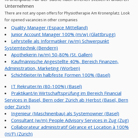
Unternehmen
There are not any open offers for Physiotherapie Am Kronenplatz. Look
for opened vacancies in other companies
Quality Manager (Espace Mittelland)
Junior Account Manager 100% (m/w) (Glattbrugg)
Lehrstelle als Informatiker (w/m) Schwerpunkt
Systemtechnik (Bendern)
Apothekerin (w/m) 50-80% (St. Gallen)
Kaufmännische Angestellte 40%, Bereich Finanzen,
Administration, Marketing (Worben)
Schichtleiter/in halbfeste Formen 100% (Basel)
IT Rekruiter/in (80-100%) (Basel)
Praktikant/in Wirtschaftsprüfung im Bereich Financial
Services in Basel, Bern oder Zürich ab Herbst (Basel, Bern
oder Zürich)
Ingenieur (Maschinenbau) als Systemowner (Basel)
Consultant (w/m) People Advisory Services in Zug (Zug)
Collaborateur administratif Gérance et Location à 100%
(H/F) (Zürich)