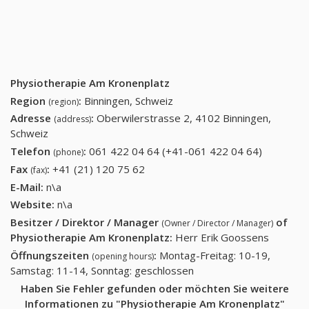
Physiotherapie Am Kronenplatz
Region
:
Binningen, Schweiz
(region)
Adresse
:
Oberwilerstrasse 2, 4102 Binningen,
(address)
Schweiz
Telefon
:
061 422 04 64 (+41-061 422 04 64)
061 422
(phone)
04 64
Fax
:
+41 (21) 120 75 62
+41 (21) 120 75 62
(fax)
(+41-061
E-Mail:
n\a
422 04
Website:
n\a
64)
Besitzer / Direktor / Manager
of
(Owner / Director / Manager)
Physiotherapie Am Kronenplatz
:
Herr Erik Goossens
Öffnungszeiten
:
Montag-Freitag: 10-19,
(opening hours)
Samstag: 11-14, Sonntag: geschlossen
Haben Sie Fehler gefunden oder möchten Sie weitere
Informationen zu "Physiotherapie Am Kronenplatz"