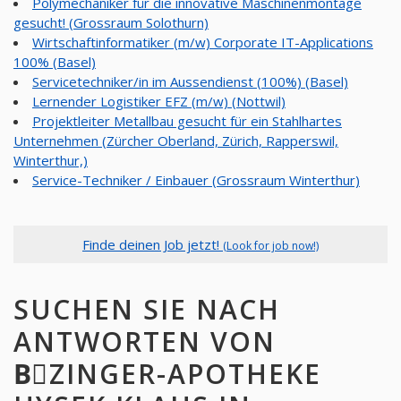
Polymechaniker für die innovative Maschinenmontage
gesucht! (Grossraum Solothurn)
Wirtschaftinformatiker (m/w) Corporate IT-Applications
100% (Basel)
Servicetechniker/in im Aussendienst (100%) (Basel)
Lernender Logistiker EFZ (m/w) (Nottwil)
Projektleiter Metallbau gesucht für ein Stahlhartes
Unternehmen (Zürcher Oberland, Zürich, Rapperswil,
Winterthur,)
Service-Techniker / Einbauer (Grossraum Winterthur)
Finde deinen Job jetzt!
(Look for job now!)
SUCHEN SIE NACH
ANTWORTEN VON
BِZINGER-APOTHEKE