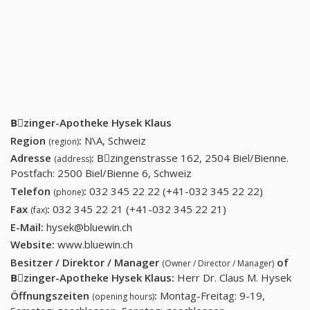
Bِzinger-Apotheke Hysek Klaus
Region
:
N\A, Schweiz
(region)
Adresse
:
Bِzingenstrasse 162, 2504 Biel/Bienne.
(address)
Postfach: 2500 Biel/Bienne 6, Schweiz
Telefon
:
032 345 22 22 (+41-032 345 22 22)
032 345
(phone)
22 22
Fax
:
032 345 22 21 (+41-032 345 22 21)
032 345 22 21
(fax)
(+41-032
(+41-032 345 22
E-Mail:
hysek@bluewin.ch
345 22
21)
Website:
www.bluewin.ch
22)
Besitzer / Direktor / Manager
of
(Owner / Director / Manager)
Bِzinger-Apotheke Hysek Klaus
:
Herr Dr. Claus M. Hysek
Öffnungszeiten
:
Montag-Freitag: 9-19,
(opening hours)