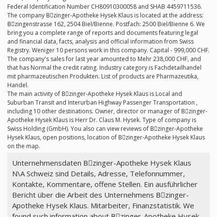
Federal Identification Number CH80910300058 and SHAB 4459711536.
The company Bِzinger-Apotheke Hysek Klaus is located at the address:
Bِzingenstrasse 162, 2504 Biel/Bienne. Postfach: 2500 Biel/Bienne 6. We
bring you a complete range of reports and documents featuring legal
and financial data, facts, analysis and official information from Swiss
Registry. Weniger 10 persons work in this company. Capital - 999,000 CHF.
The company's sales for last year amounted to Mehr 238,000 CHF, and
that has Normal the credit rating. Industry category is Fachdetailhandel
mit pharmazeutischen Produkten. List of products are Pharmazeutika,
Handel.
The main activity of Bِzinger-Apotheke Hysek Klaus is Local and
Suburban Transit and Interurban Highway Passenger Transportation ,
including 10 other destinations. Owner, director or manager of Bِzinger-
Apotheke Hysek Klaus is Herr Dr. Claus M. Hysek. Type of company is
Swiss Holding (GmbH). You also can view reviews of Bِzinger-Apotheke
Hysek Klaus, open positions, location of Bِzinger-Apotheke Hysek Klaus
on the map.
Unternehmensdaten Bِzinger-Apotheke Hysek Klaus
N\A Schweiz sind Details, Adresse, Telefonnummer,
Kontakte, Kommentare, offene Stellen. Ein ausführlicher
Bericht über die Arbeit des Unternehmens Bِzinger-
Apotheke Hysek Klaus. Mitarbeiter, Finanzstatistik. We
found such information about Bِzinger-Apotheke Hysek