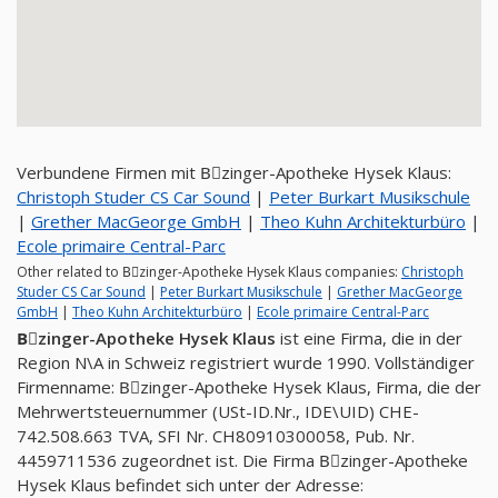
Verbundene Firmen mit Bِzinger-Apotheke Hysek Klaus:
Christoph Studer CS Car Sound
|
Peter Burkart Musikschule
|
Grether MacGeorge GmbH
|
Theo Kuhn Architekturbüro
|
Ecole primaire Central-Parc
Other related to Bِzinger-Apotheke Hysek Klaus companies:
Christoph
Studer CS Car Sound
|
Peter Burkart Musikschule
|
Grether MacGeorge
GmbH
|
Theo Kuhn Architekturbüro
|
Ecole primaire Central-Parc
Bِzinger-Apotheke Hysek Klaus
ist eine Firma, die in der
Region N\A in Schweiz registriert wurde 1990. Vollständiger
Firmenname: Bِzinger-Apotheke Hysek Klaus, Firma, die der
Mehrwertsteuernummer (USt-ID.Nr., IDE\UID) CHE-
742.508.663 TVA, SFI Nr. CH80910300058, Pub. Nr.
4459711536 zugeordnet ist. Die Firma Bِzinger-Apotheke
Hysek Klaus befindet sich unter der Adresse: