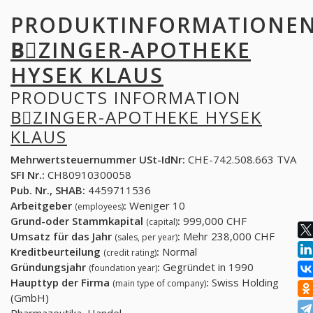
PRODUKTINFORMATIONE
BِZINGER-APOTHEKE
HYSEK KLAUS
PRODUCTS INFORMATION
BِZINGER-APOTHEKE HYSEK
KLAUS
Mehrwertsteuernummer USt-IdNr:
CHE-742.508.663 TVA
SFI Nr.:
CH80910300058
Pub. Nr., SHAB:
4459711536
Arbeitgeber
:
Weniger 10
(employees)
Grund-oder Stammkapital
:
999,000 CHF
(capital)
Umsatz für das Jahr
:
Mehr 238,000 CHF
(sales, per year)
Kreditbeurteilung
:
Normal
(credit rating)
Gründungsjahr
:
Gegründet in 1990
(foundation year)
Haupttyp der Firma
:
Swiss Holding
(main type of company)
(GmbH)