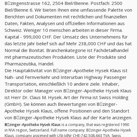
Bِzingenstrasse 162, 2504 Biel/Bienne. Postfach: 2500
Biel/Bienne 6. Wir bieten Ihnen eine umfassende Palette von
Berichten und Dokumenten mit rechtlichen und finanziellen
Daten, Fakten, Analysen und offiziellen Informationen aus
Schweiz. Weniger 10 menschen arbeiten in dieser Firma.
Kapital - 999,000 CHF. Der Umsatz des Unternehmens für
das letzte Jahr belief sich auf Mehr 238,000 CHF und das hat
Normal die Bonität. Branchenkategorie ist Fachdetailhandel
mit pharmazeutischen Produkten. Liste der Produkte sind
Pharmazeutika, Handel.
Die Hauptaktivität von Bِzinger-Apotheke Hysek Klaus ist
Nah- und Fernverkehr und Interurban Highway Passenger
Transportation, einschließlich 10 andere ziele. Inhaber,
Direktor oder Manager von Bِzinger-Apotheke Hysek Klaus
ist Herr Dr. Claus M. Hysek. Art der Firma ist Swiss Holding
(GmbH). Sie können auch Bewertungen von Bِzinger-
Apotheke Hysek Klaus, offene Positionen und den Standort
von Bِzinger-Apotheke Hysek Klaus auf der Karte anzeigen.
Bِzinger-Apotheke Hysek Klaus
is a company, that was registered 1990
in N\A region, Switzerland. Full name company: Bِzinger-Apotheke Hysek
Klaus, company assigned with USt-IdNr CHE-742.508.663 TVA, Swiss