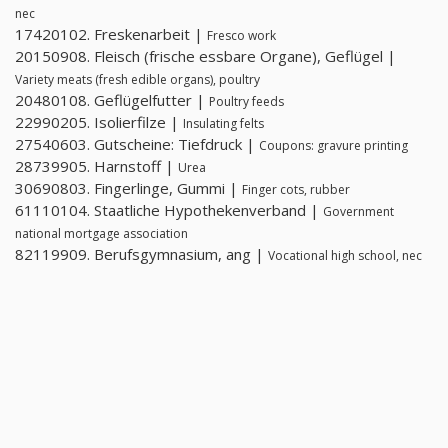
nec
17420102. Freskenarbeit |
Fresco work
20150908. Fleisch (frische essbare Organe), Geflügel |
Variety meats (fresh edible organs), poultry
20480108. Geflügelfutter |
Poultry feeds
22990205. Isolierfilze |
Insulating felts
27540603. Gutscheine: Tiefdruck |
Coupons: gravure printing
28739905. Harnstoff |
Urea
30690803. Fingerlinge, Gummi |
Finger cots, rubber
61110104. Staatliche Hypothekenverband |
Government
national mortgage association
82119909. Berufsgymnasium, ang |
Vocational high school, nec