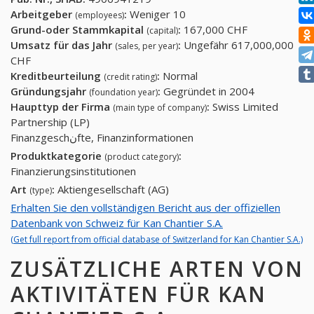
Arbeitgeber
:
Weniger 10
(employees)
Grund-oder Stammkapital
:
167,000 CHF
(capital)
Umsatz für das Jahr
:
Ungefähr 617,000,000
(sales, per year)
CHF
Kreditbeurteilung
:
Normal
(credit rating)
Gründungsjahr
:
Gegründet in 2004
(foundation year)
Haupttyp der Firma
:
Swiss Limited
(main type of company)
Partnership (LP)
Finanzgeschنfte, Finanzinformationen
Produktkategorie
:
(product category)
Finanzierungsinstitutionen
Art
:
Aktiengesellschaft (AG)
(type)
Erhalten Sie den vollständigen Bericht aus der offiziellen
Datenbank von Schweiz für Kan Chantier S.A.
(Get full report from official database of Switzerland for Kan Chantier S.A.)
ZUSÄTZLICHE ARTEN VON
AKTIVITÄTEN FÜR KAN