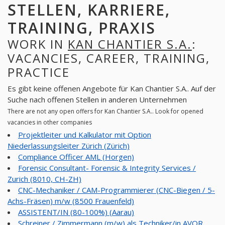
STELLEN, KARRIERE,
TRAINING, PRAXIS
WORK IN
KAN CHANTIER S.A.
:
VACANCIES, CAREER, TRAINING,
PRACTICE
Es gibt keine offenen Angebote für Kan Chantier S.A.. Auf der
Suche nach offenen Stellen in anderen Unternehmen
There are not any open offers for Kan Chantier S.A.. Look for opened
vacancies in other companies
Projektleiter und Kalkulator mit Option
Niederlassungsleiter Zürich (Zürich)
Compliance Officer AML (Horgen)
Forensic Consultant- Forensic & Integrity Services /
Zurich (8010, CH-ZH)
CNC-Mechaniker / CAM-Programmierer (CNC-Biegen / 5-
Achs-Fräsen) m/w (8500 Frauenfeld)
ASSISTENT/IN (80-100%) (Aarau)
Schreiner / Zimmermann (m/w) als Techniker/in AVOR