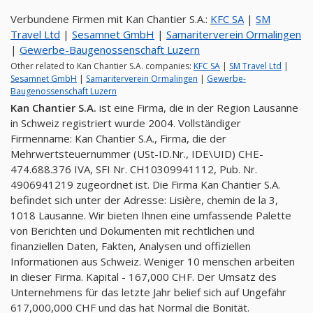
Verbundene Firmen mit Kan Chantier S.A.:
KFC SA
|
SM
Travel Ltd
|
Sesamnet GmbH
|
Samariterverein Ormalingen
|
Gewerbe-Baugenossenschaft Luzern
Other related to Kan Chantier S.A. companies:
KFC SA
|
SM Travel Ltd
|
Sesamnet GmbH
|
Samariterverein Ormalingen
|
Gewerbe-
Baugenossenschaft Luzern
Kan Chantier S.A.
ist eine Firma, die in der Region Lausanne
in Schweiz registriert wurde 2004. Vollständiger
Firmenname: Kan Chantier S.A., Firma, die der
Mehrwertsteuernummer (USt-ID.Nr., IDE\UID) CHE-
474.688.376 IVA, SFI Nr. CH10309941112, Pub. Nr.
4906941219 zugeordnet ist. Die Firma Kan Chantier S.A.
befindet sich unter der Adresse: Lisière, chemin de la 3,
1018 Lausanne. Wir bieten Ihnen eine umfassende Palette
von Berichten und Dokumenten mit rechtlichen und
finanziellen Daten, Fakten, Analysen und offiziellen
Informationen aus Schweiz. Weniger 10 menschen arbeiten
in dieser Firma. Kapital - 167,000 CHF. Der Umsatz des
Unternehmens für das letzte Jahr belief sich auf Ungefähr
617,000,000 CHF und das hat Normal die Bonität.