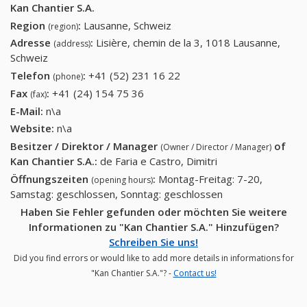
Kan Chantier S.A.
Region
:
Lausanne, Schweiz
(region)
Adresse
:
Lisière, chemin de la 3, 1018 Lausanne,
(address)
Schweiz
Telefon
:
+41 (52) 231 16 22
+41 (52) 231 16 22
(phone)
Fax
:
+41 (24) 154 75 36
+41 (24) 154 75 36
(fax)
E-Mail:
n\a
Website:
n\a
Besitzer / Direktor / Manager
of
(Owner / Director / Manager)
Kan Chantier S.A.
:
de Faria e Castro, Dimitri
Öffnungszeiten
:
Montag-Freitag: 7-20,
(opening hours)
Samstag: geschlossen, Sonntag: geschlossen
Haben Sie Fehler gefunden oder möchten Sie weitere
Informationen zu "Kan Chantier S.A." Hinzufügen?
Schreiben Sie uns!
Did you find errors or would like to add more details in informations for
"Kan Chantier S.A."? -
Contact us!