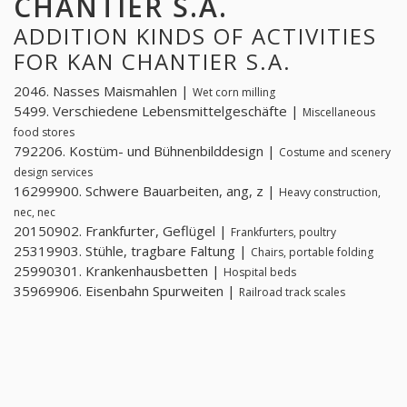
CHANTIER S.A.
ADDITION KINDS OF ACTIVITIES
FOR KAN CHANTIER S.A.
2046. Nasses Maismahlen |
Wet corn milling
5499. Verschiedene Lebensmittelgeschäfte |
Miscellaneous
food stores
792206. Kostüm- und Bühnenbilddesign |
Costume and scenery
design services
16299900. Schwere Bauarbeiten, ang, z |
Heavy construction,
nec, nec
20150902. Frankfurter, Geflügel |
Frankfurters, poultry
25319903. Stühle, tragbare Faltung |
Chairs, portable folding
25990301. Krankenhausbetten |
Hospital beds
35969906. Eisenbahn Spurweiten |
Railroad track scales