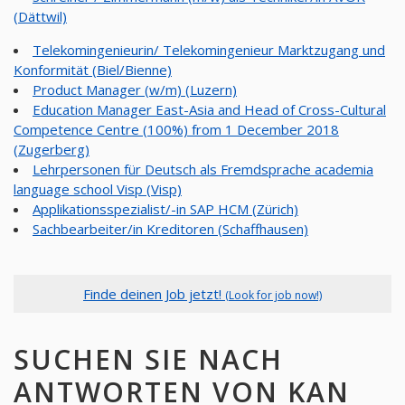
(Dättwil)
Telekomingenieurin/ Telekomingenieur Marktzugang und
Konformität (Biel/Bienne)
Product Manager (w/m) (Luzern)
Education Manager East-Asia and Head of Cross-Cultural
Competence Centre (100%) from 1 December 2018
(Zugerberg)
Lehrpersonen für Deutsch als Fremdsprache academia
language school Visp (Visp)
Applikationsspezialist/-in SAP HCM (Zürich)
Sachbearbeiter/in Kreditoren (Schaffhausen)
Finde deinen Job jetzt!
(Look for job now!)
SUCHEN SIE NACH
ANTWORTEN VON KAN