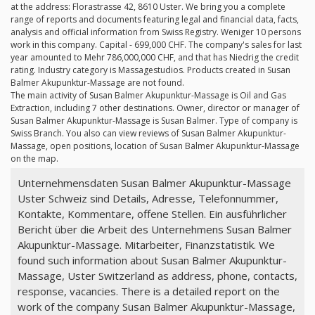
at the address: Florastrasse 42, 8610 Uster. We bring you a complete
range of reports and documents featuring legal and financial data, facts,
analysis and official information from Swiss Registry. Weniger 10 persons
work in this company. Capital - 699,000 CHF. The company's sales for last
year amounted to Mehr 786,000,000 CHF, and that has Niedrig the credit
rating. Industry category is Massagestudios. Products created in Susan
Balmer Akupunktur-Massage are not found.
The main activity of Susan Balmer Akupunktur-Massage is Oil and Gas
Extraction, including 7 other destinations. Owner, director or manager of
Susan Balmer Akupunktur-Massage is Susan Balmer. Type of company is
Swiss Branch. You also can view reviews of Susan Balmer Akupunktur-
Massage, open positions, location of Susan Balmer Akupunktur-Massage
on the map.
Unternehmensdaten Susan Balmer Akupunktur-Massage
Uster Schweiz sind Details, Adresse, Telefonnummer,
Kontakte, Kommentare, offene Stellen. Ein ausführlicher
Bericht über die Arbeit des Unternehmens Susan Balmer
Akupunktur-Massage. Mitarbeiter, Finanzstatistik. We
found such information about Susan Balmer Akupunktur-
Massage, Uster Switzerland as address, phone, contacts,
response, vacancies. There is a detailed report on the
work of the company Susan Balmer Akupunktur-Massage,