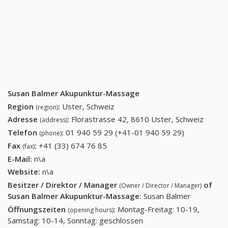
Susan Balmer Akupunktur-Massage
Region
:
Uster, Schweiz
(region)
Adresse
:
Florastrasse 42, 8610 Uster, Schweiz
(address)
Telefon
:
01 940 59 29 (+41-01 940 59 29)
01 940 59
(phone)
29 (+41-01
Fax
:
+41 (33) 674 76 85
+41 (33) 674 76 85
(fax)
940 59 29)
E-Mail:
n\a
Website:
n\a
Besitzer / Direktor / Manager
of
(Owner / Director / Manager)
Susan Balmer Akupunktur-Massage
:
Susan Balmer
Öffnungszeiten
:
Montag-Freitag: 10-19,
(opening hours)
Samstag: 10-14, Sonntag: geschlossen