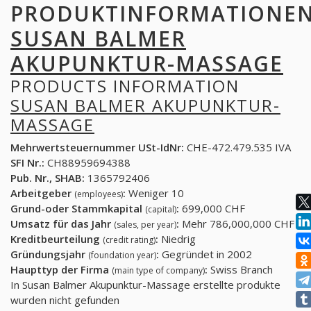
PRODUKTINFORMATIONE
SUSAN BALMER
AKUPUNKTUR-MASSAGE
PRODUCTS INFORMATION
SUSAN BALMER AKUPUNKTUR-
MASSAGE
Mehrwertsteuernummer USt-IdNr:
CHE-472.479.535 IVA
SFI Nr.:
CH88959694388
Pub. Nr., SHAB:
1365792406
Arbeitgeber
:
Weniger 10
(employees)
Grund-oder Stammkapital
:
699,000 CHF
(capital)
Umsatz für das Jahr
:
Mehr 786,000,000 CHF
(sales, per year)
Kreditbeurteilung
:
Niedrig
(credit rating)
Gründungsjahr
:
Gegründet in 2002
(foundation year)
Haupttyp der Firma
:
Swiss Branch
(main type of company)
In Susan Balmer Akupunktur-Massage erstellte produkte
wurden nicht gefunden