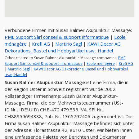
Verbundene Firmen mit Susan Balmer Akupunktur-Massage:
PME Support Sàrl conseil & support informatique
|
Ecole
ménagère
|
Krefi AG
|
Martirio Sagl
|
KAWI Decor AG
Dekorations, Bastel und Hobbyartikel usw.; Handel
Other related to Susan Balmer Akupunktur-Massage companies:
PME
Support Sàrl conseil & support informatique
|
Ecole ménagère
|
Krefi AG
|
Martirio Sagl
|
KAWI Decor AG Dekorations, Bastel und Hobbyartikel
usw.; Handel
Susan Balmer Akupunktur-Massage
ist eine Firma, die in
der Region Uster in Schweiz registriert wurde 2002.
Vollständiger Firmenname: Susan Balmer Akupunktur-
Massage, Firma, die der Mehrwertsteuernummer (USt-
ID.Nr., IDE\UID) CHE-472.479.535 IVA, SFI Nr.
CH88959694388, Pub. Nr. 1365792406 zugeordnet ist. Die
Firma Susan Balmer Akupunktur-Massage befindet sich unter
der Adresse: Florastrasse 42, 8610 Uster. Wir bieten Ihnen
eine umfassende Palette von Berichten und Dokumenten