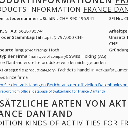
ODUCTS INFORMATION
FRANCE DA
ertsteuernummer USt-IdNr:
CHE-390.496.941
SFI Nr.:
C
r., SHAB:
5628795741
Arbeitg
-oder Stammkapital
:
797,000 CHF
Umsatz f
(capital)
CHF
tbeurteilung
:
Hoch
Gründun
(credit rating)
typ der Firma
:
Swiss Holding (AG)
(main type of company)
nce Dantand erstellte produkte wurden nicht gefunden
ktkategorie
:
Fachdetailhandel in Verkaufsrنum
(product category)
:
Einzelfirma
pe)
en Sie den vollständigen Bericht aus der offiziellen Datenbank vo
l report from official database of Switzerland for France Dantand)
SÄTZLICHE ARTEN VON AKT
ANCE DANTAND
ITION KINDS OF ACTIVITIES FOR 