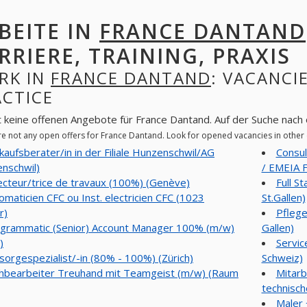
BEITE IN
FRANCE DANTAND
RRIERE, TRAINING, PRAXIS
RK IN
FRANCE DANTAND
: VACANCIE
ACTICE
t keine offenen Angebote für France Dantand. Auf der Suche nach
re not any open offers for France Dantand. Look for opened vacancies in othe
kaufsberater/in in der Filiale Hunzenschwil/AG
Consul
nschwil)
/ EMEIA Fi
ecteur/trice de travaux (100%) (Genève)
Full S
omaticien CFC ou Inst. electricien CFC (1023
St.Gallen)
r)
Pflege
grammatic (Senior) Account Manager 100% (m/w)
Gallen)
)
Servic
sorgespezialist/-in (80% - 100%) (Zürich)
Schweiz)
hbearbeiter Treuhand mit Teamgeist (m/w) (Raum
Mitarb
technisch
Maler 