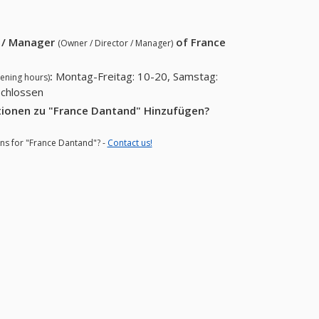
r / Manager
of
France
(Owner / Director / Manager)
:
Montag-Freitag: 10-20, Samstag:
ening hours)
schlossen
tionen zu "France Dantand" Hinzufügen?
ons for "France Dantand"? -
Contact us!