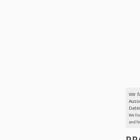
Wir 
Aussc
Datei
We fo
and fe
PR