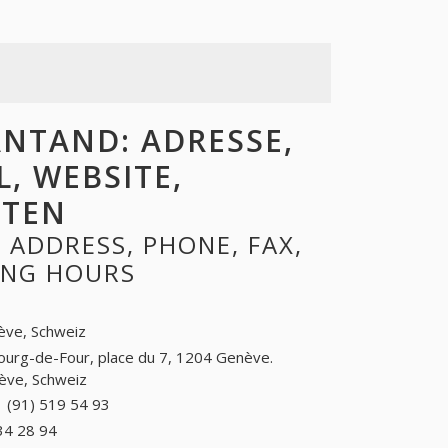
NTAND: ADRESSE,
L, WEBSITE,
ITEN
ADDRESS, PHONE, FAX,
NING HOURS
ève, Schweiz
ourg-de-Four, place du 7, 1204 Genève.
ève, Schweiz
 (91) 519 54 93
+41 (91) 519 54 93
34 28 94
+41 (41) 934 28 94