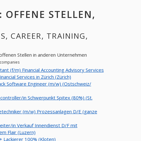
: OFFENE STELLEN,
S, CAREER, TRAINING,
 offenen Stellen in anderen Unternehmen
r companies
tant (f/m) Financial Accounting Advisory Services
nancial Services in Zürich (Zürich)
tack Software Engineer (m/w) (Ostschweiz/
controller/in Schwerpunkt Spitex (80%) (St.
etechniker (m/w) Prozessanlagen D/E (ganze
eiter/in Verkauf Innendienst D/F mit
em Flair (Luzern)
+ Lackierer 100% (Kloten)