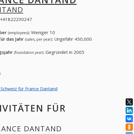
NTAND
H41822230247
eber
:
Weniger 10
(employees)
ür das Jahr
:
Ungefähr 450,000
(sales, per year)
gsjahr
:
Gegründet in 2005
(foundation year)
en
n Schweiz für France Dantand
IVITÄTEN FÜR
FRANCE DANTAND