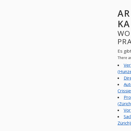
AR
KA
WO
PR
Es gib
There a
Ver
(Hunze
Dir
Aut
Crissie
Pro
(Zürich
Vor
Sac
Zürich)