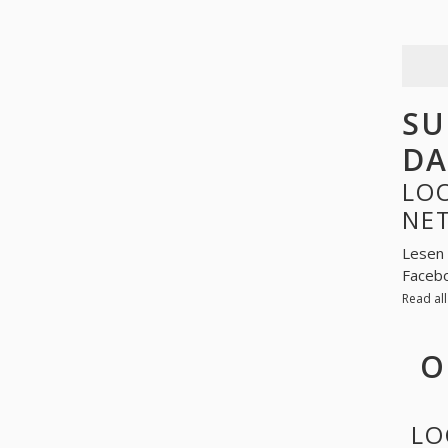
SU
DA
LO
NE
Lesen 
Facebo
Read al
O
LO