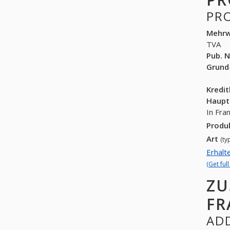
PR
Mehrw
TVA
Pub. N
Grund
Kredi
Haupt
In Fra
Produ
Art
(ty
Erhalt
(Get ful
ZU
FR
ADD