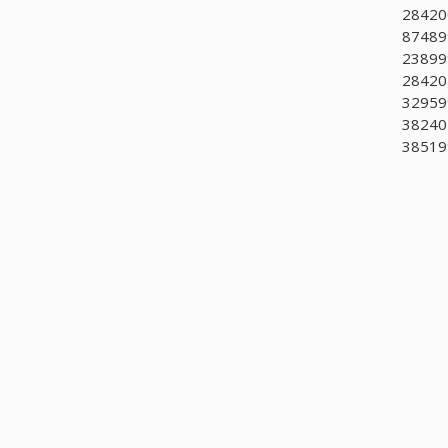
284200
87489
238999
284205
329599
382402
385199