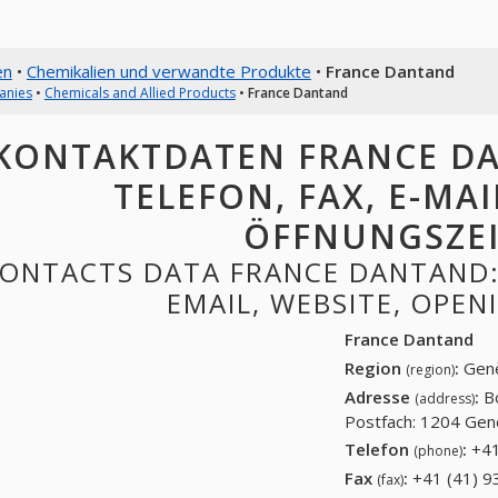
en
•
Chemikalien und verwandte Produkte
•
France Dantand
anies
•
Chemicals and Allied Products
•
France Dantand
KONTAKTDATEN FRANCE DA
TELEFON, FAX, E-MAI
ÖFFNUNGSZE
ONTACTS DATA FRANCE DANTAND: 
EMAIL, WEBSITE, OPE
France Dantand
Region
:
Gen
(region)
Adresse
:
B
(address)
Postfach: 1204 Gen
Telefon
:
+41
(phone)
Fax
:
+41 (41) 9
(fax)