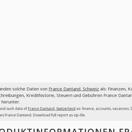
fanden solche Daten von
France Dantand, Schweiz
als: Finanzen, 
hreibungen, Kredithistorie, Steuern und Gebühren France Dantand
 herunter.
und such data of
France Dantand, Switzerland
as: finance, accounts, vacancies.
es France Dantand. Download full report as zip-file.
ODUKTINFORMATIONEN
FR