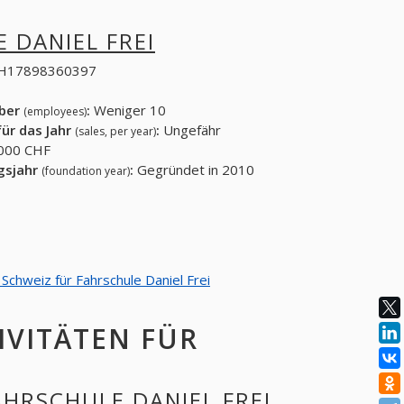
 DANIEL FREI
H17898360397
eber
:
Weniger 10
(employees)
ür das Jahr
:
Ungefähr
(sales, per year)
000 CHF
gsjahr
:
Gegründet in 2010
(foundation year)
 Schweiz für Fahrschule Daniel Frei
IVITÄTEN FÜR
AHRSCHULE DANIEL FREI