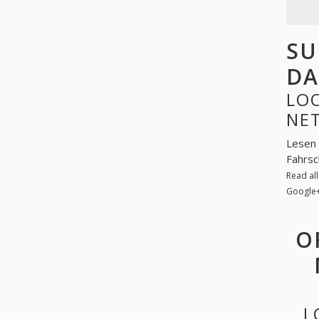
SU
DA
LOO
NE
Lesen 
Fahrsc
Read al
Google
O
L