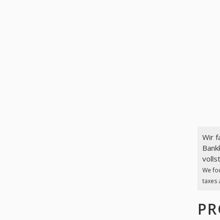
Wir 
Bankk
volls
We fo
taxes 
PR