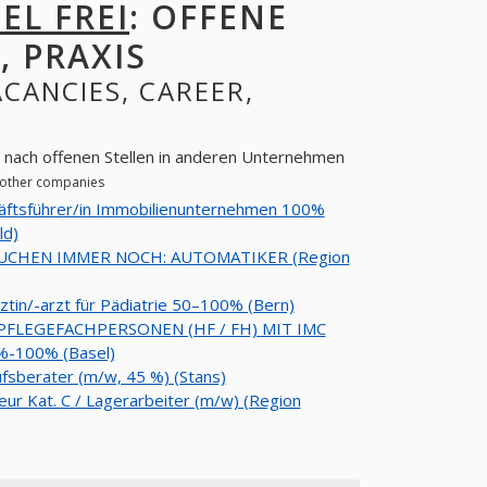
EL FREI
: OFFENE
, PRAXIS
ACANCIES, CAREER,
he nach offenen Stellen in anderen Unternehmen
n other companies
äftsführer/in Immobilienunternehmen 100%
ld)
UCHEN IMMER NOCH: AUTOMATIKER (Region
ztin/-arzt für Pädiatrie 50–100% (Bern)
 PFLEGEFACHPERSONEN (HF / FH) MIT IMC
-100% (Basel)
fsberater (m/w, 45 %) (Stans)
eur Kat. C / Lagerarbeiter (m/w) (Region