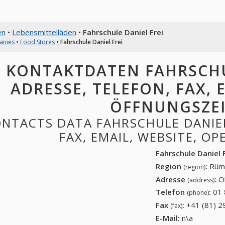
en
•
Lebensmittelläden
•
Fahrschule Daniel Frei
anies
•
Food Stores
•
Fahrschule Daniel Frei
KONTAKTDATEN FAHRSCHUL
ADRESSE, TELEFON, FAX, E
ÖFFNUNGSZE
NTACTS DATA FAHRSCHULE DANIEL
FAX, EMAIL, WEBSITE, O
Fahrschule Daniel 
Region
:
Rüml
(region)
Adresse
:
O
(address)
Telefon
:
01 
(phone)
Fax
:
+41 (81) 2
(fax)
E-Mail:
n\a