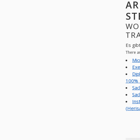
AR
ST
WO
TRA
Es gib
There a
Mic
Exe
Dip
100% g
Sac
Sac
Ins
(Heris