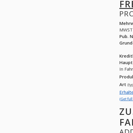
FR
PR
Mehrw
MWST
Pub. N
Grund
Kredi
Haupt
In Fah
Produ
Art
(ty
Erhalt
(Get ful
ZU
FA
ADD