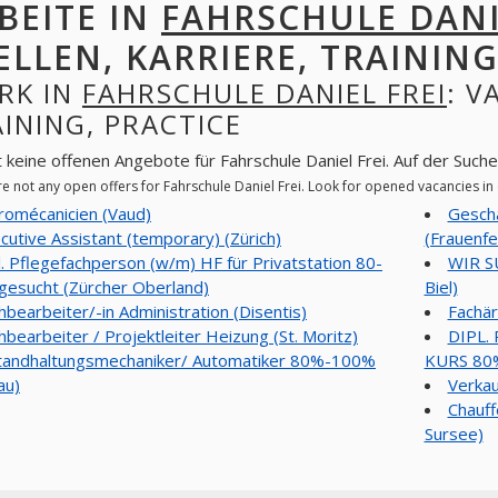
BEITE IN
FAHRSCHULE DANI
ELLEN, KARRIERE, TRAINING
RK IN
FAHRSCHULE DANIEL FREI
: V
INING, PRACTICE
t keine offenen Angebote für Fahrschule Daniel Frei. Auf der Suc
re not any open offers for Fahrschule Daniel Frei. Look for opened vacancies i
romécanicien (Vaud)
Gesch
cutive Assistant (temporary) (Zürich)
(Frauenfe
l. Pflegefachperson (w/m) HF für Privatstation 80-
WIR S
esucht (Zürcher Oberland)
Biel)
hbearbeiter/-in Administration (Disentis)
Fachär
hbearbeiter / Projektleiter Heizung (St. Moritz)
DIPL.
tandhaltungsmechaniker/ Automatiker 80%-100%
KURS 80%
au)
Verkau
Chauff
Sursee)