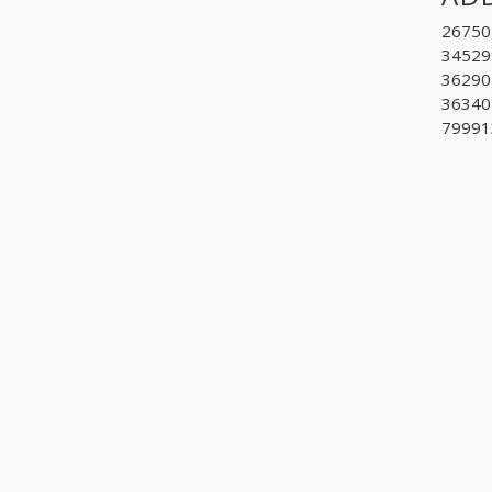
267502
34529
36290
363404
799913