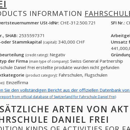
EI
ODUCTS INFORMATION
FAHRSCHULE
ertsteuernummer USt-IdNr:
CHE-312.500.721
SFI Nr.:
C
r., SHAB:
2535597371
Arbeitg
-oder Stammkapital
:
340,000 CHF
Umsatz f
(capital)
441,000,
tbeurteilung
:
Negativ
Gründun
(credit rating)
typ der Firma
:
Swiss General Partnership
(main type of company)
rschule Daniel Frei erstellte produkte wurden nicht gefunden
ktkategorie
:
Fahrschulen, Flugschulen
(product category)
:
Einzelfirma
pe)
en Sie den vollständigen Bericht aus der offiziellen Datenbank von
l report from official database of Switzerland for Fahrschule Daniel Frei)
SÄTZLICHE ARTEN VON AKT
HRSCHULE DANIEL FREI
ITION KINDS OF ACTIVITIES FOR F