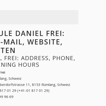
E DANIEL FREI:
-MAIL, WEBSITE,
ITEN
 FREI: ADDRESS, PHONE,
PENING HOURS
Frei
ang, Schweiz
berdorfstrasse 11, 8153 Rümlang, Schweiz
817 01 29 (+41-01 817 01 29)
01 817 01 29 (+41-
01 817 01 29)
99 96 69
+41 (81) 299 96 69