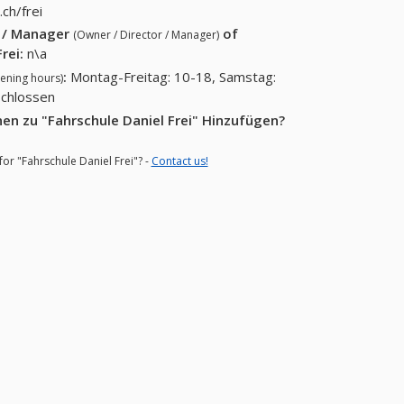
ch/frei
r / Manager
of
(Owner / Director / Manager)
Frei
:
n\a
:
Montag-Freitag: 10-18, Samstag:
ening hours)
schlossen
en zu "Fahrschule Daniel Frei" Hinzufügen?
for "Fahrschule Daniel Frei"? -
Contact us!