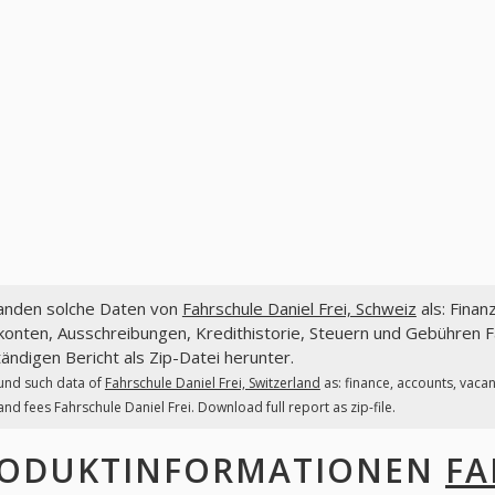
fanden solche Daten von
Fahrschule Daniel Frei, Schweiz
als: Finan
onten, Ausschreibungen, Kredithistorie, Steuern und Gebühren Fa
tändigen Bericht als Zip-Datei herunter.
und such data of
Fahrschule Daniel Frei, Switzerland
as: finance, accounts, vaca
and fees Fahrschule Daniel Frei. Download full report as zip-file.
ODUKTINFORMATIONEN
FA