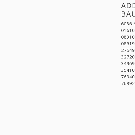
ADD
BA
6036. 
01610
08310
085199
275499
327203
349699
35410
76940
76992