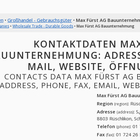
en
•
Großhandel - Gebrauchsgüter
•
Max Fürst AG Bauunterneh
anies
•
Wholesale Trade - Durable Goods
•
Max Fürst AG Bauunternehmung
KONTAKTDATEN MAX
UUNTERNEHMUNG: ADRESSE,
MAIL, WEBSITE, ÖFF
CONTACTS DATA MAX FÜRST AG
ADDRESS, PHONE, FAX, EMAIL, WE
Max Fürst AG Bau
Region
:
Rüsc
(region)
Adresse
:
Sنumerstrasse 43, 8803 Rüschlikon. Postfach:
(address)
8803 Rüschlikon, Sc
Telefon
:
01 
(phone)
Fax
:
01 724 26 
(fax)