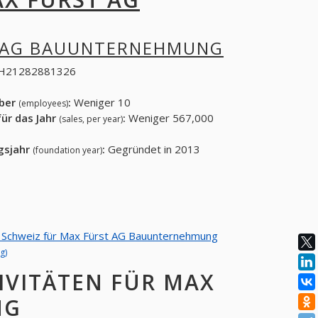
 AG BAUUNTERNEHMUNG
H21282881326
eber
:
Weniger 10
(employees)
ür das Jahr
:
Weniger 567,000
(sales, per year)
gsjahr
:
Gegründet in 2013
(foundation year)
von Schweiz für Max Fürst AG Bauunternehmung
g)
IVITÄTEN FÜR MAX
NG