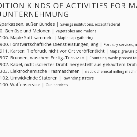
ITION KINDS OF ACTIVITIES FOR 
UUNTERNEHMUNG
Sparkassen, außer Bundes |
Savings institutions, except federal
0. Gemüse und Melonen |
Vegetables and melons
106. Maple Saft sammeln |
Maple sap gathering
00. Forstwirtschaftliche Dienstleistungen, ang |
Forestry services, 
11. Karten: Tiefdruck, nicht vor Ort veröffentlicht |
Maps: gravure p
07. Brunnen, waschen: Fertig-Terrazzo |
Fountains, wash: precast t
02. Kabel, nicht isolierter Draht: hergestellt aus gekauftem Dra
303. Elektrochemische Fräsmaschinen |
Electrochemical milling machi
102. Umwickelnde Statoren |
Rewinding stators
100. Waffenservice |
Gun services