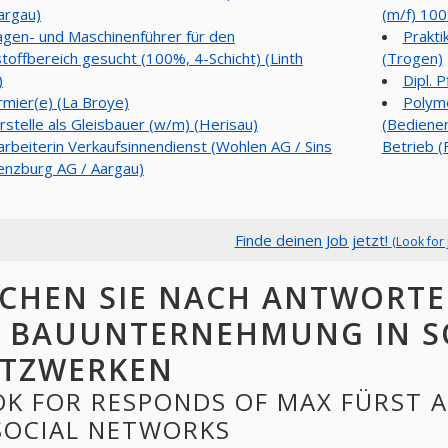
argau)
(m/f) 100%
agen- und Maschinenführer für den
Prakti
toffbereich gesucht (100%, 4-Schicht) (Linth
(Trogen)
)
Dipl. 
irmier(e) (La Broye)
Polyme
rstelle als Gleisbauer (w/m) (Herisau)
(Bediener
arbeiterin Verkaufsinnendienst (Wohlen AG / Sins
Betrieb (
enzburg AG / Aargau)
Finde deinen Job jetzt!
(Look for 
CHEN SIE NACH ANTWORTE
 BAUUNTERNEHMUNG IN S
TZWERKEN
OK FOR RESPONDS OF MAX FÜRST
 SOCIAL NETWORKS