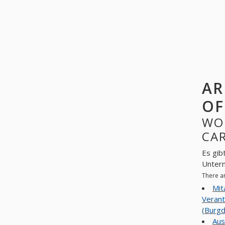
AR
OF
WO
CAR
Es gib
Unter
There a
Mit
Verant
(Burgd
Aus