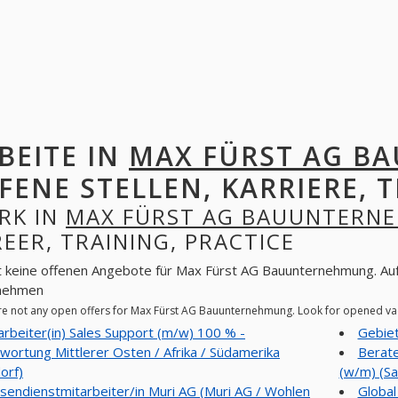
BEITE IN
MAX FÜRST AG 
FENE STELLEN, KARRIERE, T
RK IN
MAX FÜRST AG BAUUNTERN
EER, TRAINING, PRACTICE
t keine offenen Angebote für Max Fürst AG Bauunternehmung. Auf 
nehmen
re not any open offers for Max Fürst AG Bauunternehmung. Look for opened va
arbeiter(in) Sales Support (m/w) 100 % -
Gebiet
wortung Mittlerer Osten / Afrika / Südamerika
Berate
orf)
(w/m) (S
sendienstmitarbeiter/in Muri AG (Muri AG / Wohlen
Globa