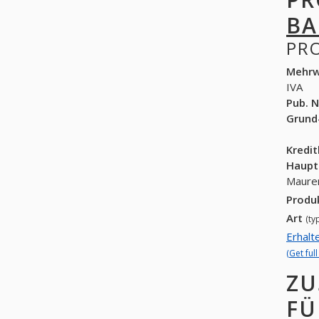
B
PR
Mehrw
IVA
Pub. N
Grund
Kredi
Haupt
Maure
Produ
Art
(ty
Erhalt
(Get ful
ZU
FÜ