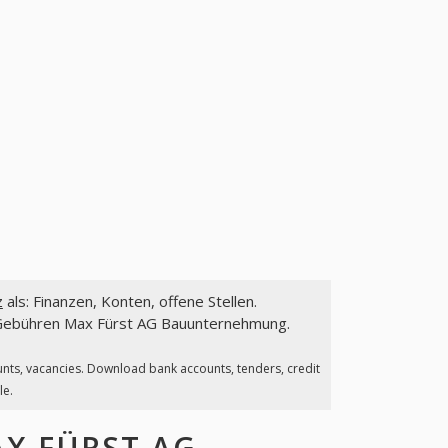
z
als: Finanzen, Konten, offene Stellen.
 Gebühren Max Fürst AG Bauunternehmung.
unts, vacancies. Download bank accounts, tenders, credit
le.
X FÜRST AG