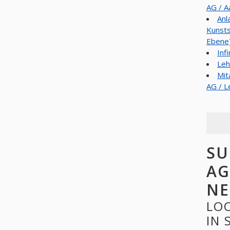
AG / A
Anl
Kunsts
Ebene
Inf
Leh
Mit
AG / L
SU
AG
NE
LO
IN