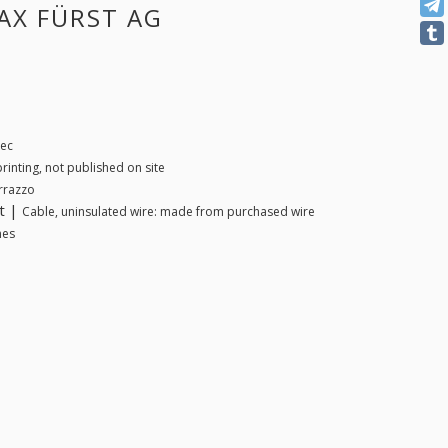
MAX FÜRST AG
nec
rinting, not published on site
errazzo
ht |
Cable, uninsulated wire: made from purchased wire
nes