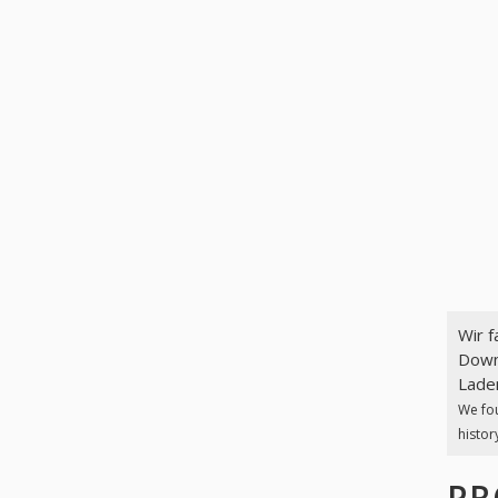
Wir 
Down
Laden
We fo
histor
PR