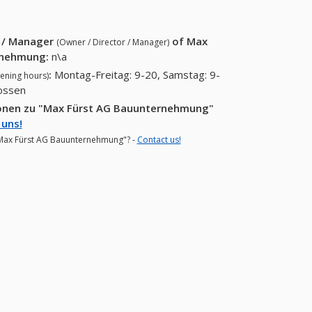
26 55)
r / Manager
of
Max
(Owner / Director / Manager)
rnehmung
:
n\a
:
Montag-Freitag: 9-20, Samstag: 9-
ening hours)
lossen
ionen zu "Max Fürst AG Bauunternehmung"
 uns!
 "Max Fürst AG Bauunternehmung"? -
Contact us!