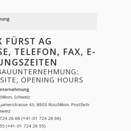
mung
 FÜRST AG
 TELEFON, FAX, E-
NUNGSZEITEN
 BAUUNTERNEHMUNG:
BSITE, OPENING HOURS
unternehmung
hlikon, Schweiz
hweiz
724 26 66 (+41-01 724 26 66)
01 724 26 66 (+41-
01 724 26 66)
55 (+41-01 724 26 55)
01 724 26 55 (+41-01 724