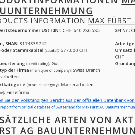
AUUNTERNEHMUNG
ODUCTS INFORMATION
MAX FÜRST
ertsteuernummer USt-IdNr:
CHE-640.286.585
SFI Nr.:
C
r., SHAB:
3174839742
Arbeitg
-oder Stammkapital
:
677,000 CHF
Umsatz f
(capital)
CHF
tbeurteilung
:
Gut
Gründun
(credit rating)
typ der Firma
:
Swiss Branch
(main type of company)
rarbeiten
ktkategorie
:
Maurerarbeiten
(product category)
:
Einzelfirma
pe)
en Sie den vollständigen Bericht aus der offiziellen Datenbank 
l report from official database of Switzerland for Max Fürst AG Bauunternehmun
SÄTZLICHE ARTEN VON AKT
RST AG BAUUNTERNEHMU