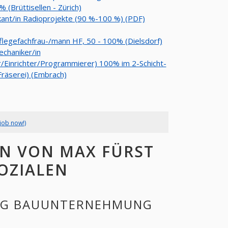
 (Brüttisellen - Zürich)
kant/in Radioprojekte (90 %-100 %) (PDF)
Pflegefachfrau-/mann HF, 50 - 100% (Dielsdorf)
chaniker/in
/Einrichter/Programmierer) 100% im 2-Schicht-
Fräserei) (Embrach)
job now!)
N VON MAX FÜRST
OZIALEN
 AG BAUUNTERNEHMUNG