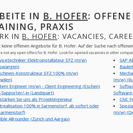
BEITE IN
B. HOFER
: OFFENE
AINING, PRAXIS
RK IN
B. HOFER
: VACANCIES, CAREE
t keine offenen Angebote für B. Hofer. Auf der Suche nach offen
re not any open offers for B. Hofer. Look for opened vacancies in other compa
vicetechniker Elektroinstallateur EFZ (m/w)
SAP AB
lswangen)
Baulei
chinen-Konstrukteur EFZ 100% (m/w)
Mechan
wilen)
(m/w) (Ru
tem Engineer (m/w) - Client Engineering (Eschen)
Softwa
-Supporter/-in (Landquart)
Software-
stärken Sie uns als Projektingenieur
CNC Fr
trealisation 100% in Sarmenstorf, ab sofort oder
Spezia
Sarmenstorf)
(m/w) (Di
xible Allrounder (Zürich und Aargau)