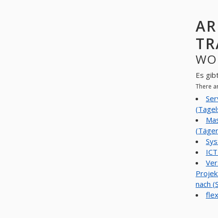
AR
TR
WO
Es gib
There a
Ser
(Tage
Mas
(Täger
Sys
ICT
Ver
Projek
nach (
fle