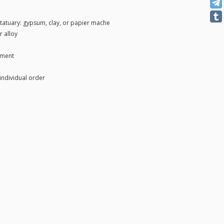
 statuary: gypsum, clay, or papier mache
r alloy
pment
individual order