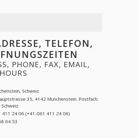
DRESSE, TELEFON,
ÖFFNUNGSZEITEN
, PHONE, FAX, EMAIL,
 HOURS
henstein, Schweiz
auptstrasse 35, 4142 Münchenstein. Postfach:
 Schweiz
 411 24 06 (+41-061 411 24 06)
061 411 24 06
(+41-061 411 24
58 64 53
+41 (41) 158 64 53
06)