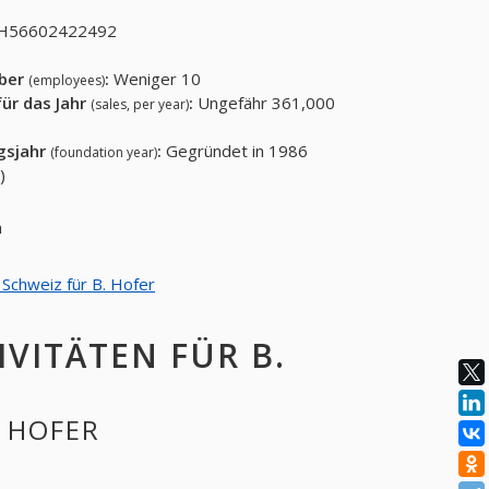
H56602422492
eber
:
Weniger 10
(employees)
ür das Jahr
:
Ungefähr 361,000
(sales, per year)
gsjahr
:
Gegründet in 1986
(foundation year)
)
en
 Schweiz für B. Hofer
VITÄTEN FÜR B.
. HOFER