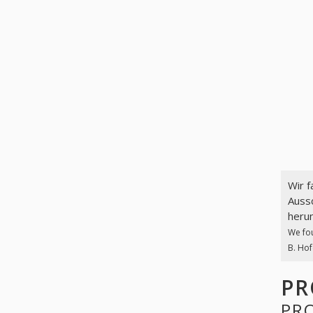
Wir 
Aussc
herun
We fo
B. Hof
PR
PR