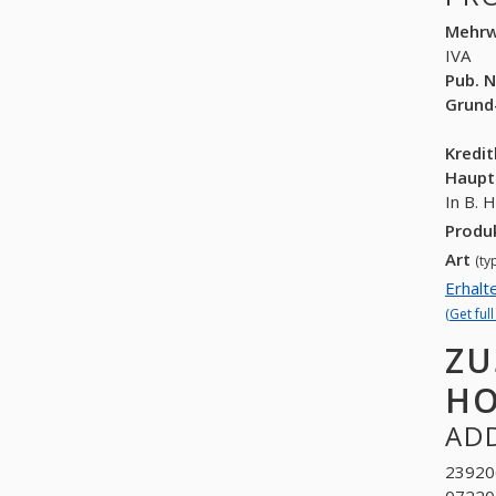
Mehrw
IVA
Pub. N
Grund
Kredi
Haupt
In B. 
Produ
Art
(ty
Erhalt
(Get ful
ZU
HO
ADD
23920