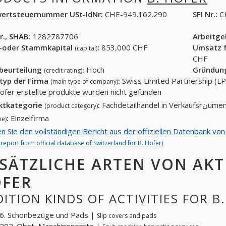
ertsteuernummer USt-IdNr:
CHE-949.162.290
SFI Nr.:
C
r., SHAB:
1282787706
Arbeitg
-oder Stammkapital
:
853,000 CHF
Umsatz f
(capital)
CHF
tbeurteilung
:
Hoch
Gründun
(credit rating)
typ der Firma
:
Swiss Limited Partnership (LP
(main type of company)
Hofer erstellte produkte wurden nicht gefunden
ktkategorie
:
Fachdetailhandel in Verkaufsrنum
(product category)
:
Einzelfirma
pe)
en Sie den vollständigen Bericht aus der offiziellen Datenbank von
l report from official database of Switzerland for B. Hofer)
SÄTZLICHE ARTEN VON AKTI
FER
ITION KINDS OF ACTIVITIES FOR B
6. Schonbezüge und Pads |
Slip covers and pads