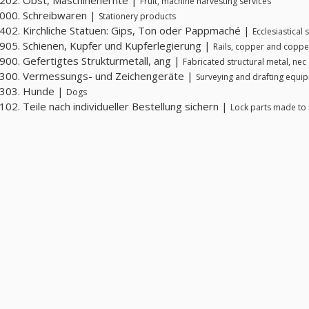
202. Obst, Maschinenernte |
Fruit, machine harvesting services
000. Schreibwaren |
Stationery products
02. Kirchliche Statuen: Gips, Ton oder Pappmaché |
Ecclesiastical
05. Schienen, Kupfer und Kupferlegierung |
Rails, copper and coppe
00. Gefertigtes Strukturmetall, ang |
Fabricated structural metal, nec
300. Vermessungs- und Zeichengeräte |
Surveying and drafting equi
303. Hunde |
Dogs
02. Teile nach individueller Bestellung sichern |
Lock parts made to 