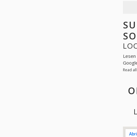
SU
SO
LOO
Lesen 
Googl
Read al
O