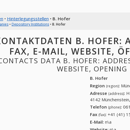
en
•
Hinterlegungsstellen
•
B. Hofer
anies
•
Depository Institutions
•
B. Hofer
KONTAKTDATEN B. HOFER: A
FAX, E-MAIL, WEBSITE, 
CONTACTS DATA B. HOFER: ADDRESS
WEBSITE, OPENING
B. Hofer
Region
:
Münc
(region)
Adresse
:
H
(address)
4142 Münchenstein,
Telefon
:
061
(phone)
Fax
:
+41 (41) 1
(fax)
E-Mail:
n\a
Website:
n\a