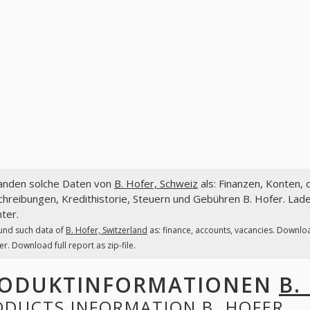
fanden solche Daten von
B. Hofer, Schweiz
als: Finanzen, Konten, 
hreibungen, Kredithistorie, Steuern und Gebühren B. Hofer. Laden
ter.
und such data of
B. Hofer, Switzerland
as: finance, accounts, vacancies. Downloa
er. Download full report as zip-file.
ODUKTINFORMATIONEN
B.
ODUCTS INFORMATION
B. HOFER