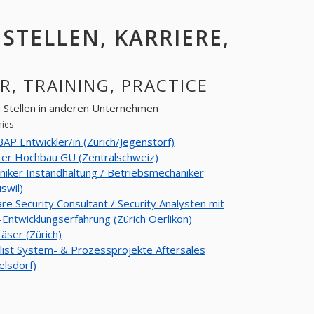
 STELLEN, KARRIERE,
R, TRAINING, PRACTICE
en Stellen in anderen Unternehmen
nies
AP Entwickler/in (Zürich/Jegenstorf)
ter Hochbau GU (Zentralschweiz)
iker Instandhaltung / Betriebsmechaniker
swil)
re Security Consultant / Security Analysten mit
Entwicklungserfahrung (Zürich Oerlikon)
äser (Zürich)
list System- & Prozessprojekte Aftersales
elsdorf)