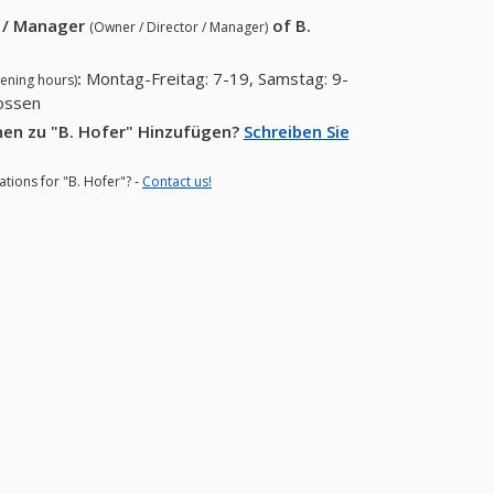
r / Manager
of
B.
(Owner / Director / Manager)
:
Montag-Freitag: 7-19, Samstag: 9-
ening hours)
lossen
nen zu "B. Hofer" Hinzufügen?
Schreiben Sie
ations for "B. Hofer"? -
Contact us!