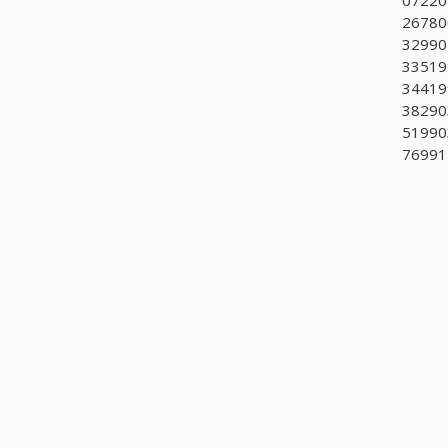
07220
26780
329904
335199
344199
38290
51990
769911