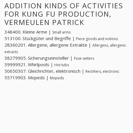
ADDITION KINDS OF ACTIVITIES
FOR KUNG FU PRODUCTION,
VERMEULEN PATRICK
348400. Kleine Arme |
Small arms
513100. Stückgüter und Begriffe |
Piece goods and notions
28360201. Allergene, allergene Extrakte |
Allergens, allergenic
extracts
38279905. Sicherungseinsteller |
Fuse setters
39999921. Whirlpools |
Hot tubs
50650307. Gleichrichter, elektronisch |
Rectifiers, electronic
55719903. Mopeds |
Mopeds