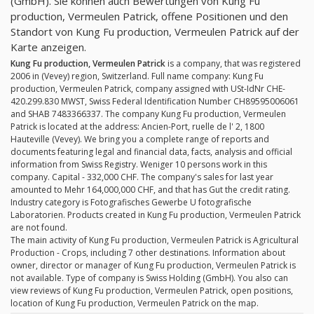
(GmbH). Sie können auch Bewertungen von Kung Fu
production, Vermeulen Patrick, offene Positionen und den
Standort von Kung Fu production, Vermeulen Patrick auf der
Karte anzeigen.
Kung Fu production, Vermeulen Patrick
is a company, that was registered
2006 in (Vevey) region, Switzerland. Full name company: Kung Fu
production, Vermeulen Patrick, company assigned with USt-IdNr CHE-
420.299.830 MWST, Swiss Federal Identification Number CH89595006061
and SHAB 7483366337. The company Kung Fu production, Vermeulen
Patrick is located at the address: Ancien-Port, ruelle de l' 2, 1800
Hauteville (Vevey). We bring you a complete range of reports and
documents featuring legal and financial data, facts, analysis and official
information from Swiss Registry. Weniger 10 persons work in this
company. Capital - 332,000 CHF. The company's sales for last year
amounted to Mehr 164,000,000 CHF, and that has Gut the credit rating.
Industry category is Fotografisches Gewerbe U fotografische
Laboratorien. Products created in Kung Fu production, Vermeulen Patrick
are not found.
The main activity of Kung Fu production, Vermeulen Patrick is Agricultural
Production - Crops, including 7 other destinations. Information about
owner, director or manager of Kung Fu production, Vermeulen Patrick is
not available. Type of company is Swiss Holding (GmbH). You also can
view reviews of Kung Fu production, Vermeulen Patrick, open positions,
location of Kung Fu production, Vermeulen Patrick on the map.