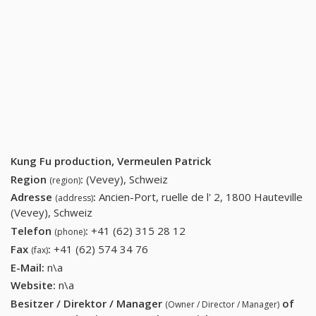
Kung Fu production, Vermeulen Patrick
Region
:
(Vevey), Schweiz
(region)
Adresse
:
Ancien-Port, ruelle de l' 2, 1800 Hauteville
(address)
(Vevey), Schweiz
Telefon
:
+41 (62) 315 28 12
+41 (62) 315 28 12
(phone)
Fax
:
+41 (62) 574 34 76
+41 (62) 574 34 76
(fax)
E-Mail:
n\a
Website:
n\a
Besitzer / Direktor / Manager
of
(Owner / Director / Manager)