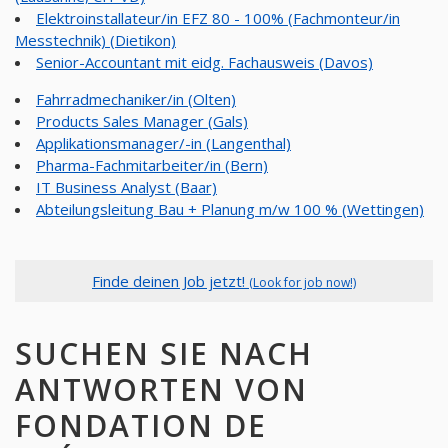
Elektroinstallateur/in EFZ 80 - 100% (Fachmonteur/in
Messtechnik) (Dietikon)
Senior-Accountant mit eidg. Fachausweis (Davos)
Fahrradmechaniker/in (Olten)
Products Sales Manager (Gals)
Applikationsmanager/-in (Langenthal)
Pharma-Fachmitarbeiter/in (Bern)
IT Business Analyst (Baar)
Abteilungsleitung Bau + Planung m/w 100 % (Wettingen)
Finde deinen Job jetzt!
(Look for job now!)
SUCHEN SIE NACH
ANTWORTEN VON
FONDATION DE