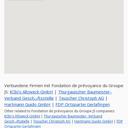
Verbundene Firmen mit Fondation de prévoyance du Groupe
JS:
Kِbi's Allzweck GmbH
|
Thurgauischer Baumeister-
Verband Geschنftsstelle
|
Teuscher Christoph AG
|
Hartmann Guido GmbH
|
FDP Ortspartei Gerlafingen
Other related to Fondation de prévoyance du Groupe JS companies:
Kِbi's Allzweck GmbH
|
Thurgauischer Baumeister- Verband
Geschنftsstelle
|
Teuscher Christoph AG
|
Hartmann Guido GmbH
|
FDP
Ortspartei Gerlafingen