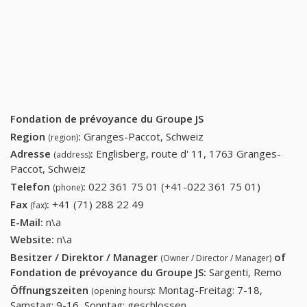
Fondation de prévoyance du Groupe JS
Region
:
Granges-Paccot, Schweiz
(region)
Adresse
:
Englisberg, route d' 11, 1763 Granges-
(address)
Paccot, Schweiz
Telefon
:
022 361 75 01 (+41-022 361 75 01)
022 361
(phone)
75 01
Fax
:
+41 (71) 288 22 49
+41 (71) 288 22 49
(fax)
(+41-022
E-Mail:
n\a
361 75
Website:
n\a
01)
Besitzer / Direktor / Manager
of
(Owner / Director / Manager)
Fondation de prévoyance du Groupe JS
:
Sargenti, Remo
Öffnungszeiten
:
Montag-Freitag: 7-18,
(opening hours)
Samstag: 9-16, Sonntag: geschlossen