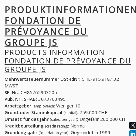
PRODUKTINFORMATIONE
FONDATION DE
PRÉVOYANCE DU
GROUPE JS
PRODUCTS INFORMATION
FONDATION DE PRÉVOYANCE DU
GROUPE JS
Mehrwertsteuernummer USt-IdNr:
CHE-915.918.132
MWST
SFI Nr.:
CH85765903205
Pub. Nr., SHAB:
3073763495
Arbeitgeber
:
Weniger 10
(employees)
Grund-oder Stammkapital
:
759,000 CHF
(capital)
Umsatz für das Jahr
:
Ungefähr 260,000 CHF
(sales, per year)
Kreditbeurteilung
:
Normal
(credit rating)
Gründungsjahr
:
Gegründet in 1989
(foundation year)