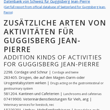
Datenbank von Schweiz für Guggisberg Jean-Pierre
(Get full report from official database of Switzerland for Guggisberg Jean-
Pierre)
ZUSÄTZLICHE ARTEN VON
AKTIVITÄTEN FÜR
GUGGISBERG JEAN-
PIERRE
ADDITION KINDS OF ACTIVITIES
FOR GUGGISBERG JEAN-PIERRE
2298. Cordage und Schnur |
Cordage and twine
283405. Drogen, die auf den Magen-Darm-oder
Urogenitalsystem wirken |
Drugs acting on the gastrointestinal or
genitourinary system
581204. Kantinen und Cafeterien |
Lunchrooms and cafeterias
07419900. Veterinärdienstleistungen für Vieh, ang |
Veterinary services for livestock, nec
15220201. Umbau, Mehrfamilienhäuser |