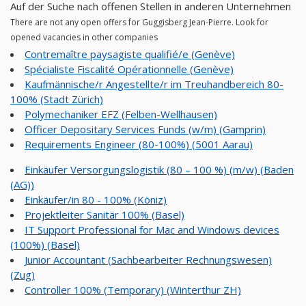
Auf der Suche nach offenen Stellen in anderen Unternehmen
There are not any open offers for Guggisberg Jean-Pierre. Look for
opened vacancies in other companies
Contremaître paysagiste qualifié/e (Genève)
Spécialiste Fiscalité Opérationnelle (Genève)
Kaufmännische/r Angestellte/r im Treuhandbereich 80-
100% (Stadt Zürich)
Polymechaniker EFZ (Felben-Wellhausen)
Officer Depositary Services Funds (w/m) (Gamprin)
Requirements Engineer (80-100%) (5001 Aarau)
Einkäufer Versorgungslogistik (80 – 100 %) (m/w) (Baden
(AG))
Einkäufer/in 80 - 100% (Köniz)
Projektleiter Sanitär 100% (Basel)
IT Support Professional for Mac and Windows devices
(100%) (Basel)
Junior Accountant (Sachbearbeiter Rechnungswesen)
(Zug)
Controller 100% (Temporary) (Winterthur ZH)