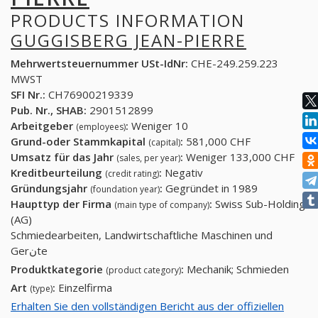
PRODUCTS INFORMATION
GUGGISBERG JEAN-PIERRE
Mehrwertsteuernummer USt-IdNr:
CHE-249.259.223
MWST
SFI Nr.:
CH76900219339
Pub. Nr., SHAB:
2901512899
Arbeitgeber
:
Weniger 10
(employees)
Grund-oder Stammkapital
:
581,000 CHF
(capital)
Umsatz für das Jahr
:
Weniger 133,000 CHF
(sales, per year)
Kreditbeurteilung
:
Negativ
(credit rating)
Gründungsjahr
:
Gegründet in 1989
(foundation year)
Haupttyp der Firma
:
Swiss Sub-Holding
(main type of company)
(AG)
Schmiedearbeiten, Landwirtschaftliche Maschinen und
Gerنte
Produktkategorie
:
Mechanik; Schmieden
(product category)
Art
:
Einzelfirma
(type)
Erhalten Sie den vollständigen Bericht aus der offiziellen