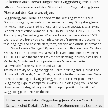
Sie können auch Bewertungen von Guggisberg Jean-Pierre,
offene Positionen und den Standort von Guggisberg Jean-
Pierre auf der Karte anzeigen.
Guggisberg Jean-Pierre
is a company, that was registered 1989 in
Grandcour region, Switzerland. Full name company: Guggisberg Jean-
Pierre, company assigned with USt-IdNr CHE-249.259.223 MWST, Swiss
Federal Identification Number CH76900219339 and SHAB 2901512899.
The company Guggisberg Jean-Pierre is located at the address: 1543
Grandcour. We bring you a complete range of reports and documents
featuring legal and financial data, facts, analysis and official information
from Swiss Registry. Weniger 10 persons work in this company. Capital -
581,000 CHF. The company's sales for last year amounted to Weniger
133,000 CHF, and that has Negativ the credit rating. Industry category is
Mechanik; Schmieden. List of products are Schmiedearbeiten,
Landwirtschaftliche Maschinen und Gerنte.
The main activity of Guggisberg Jean-Pierre is Mining and Quarrying of
Nonmetallic Minerals, Except Fuels, including 9 other destinations. Owner,
director or manager of Guggisberg Jean-Pierre is Herr Jean-Pierre
Guggisberg. Type of company is Swiss Sub-Holding (AG). You also can
view reviews of Guggisberg Jean-Pierre, open positions, location of
Guggisberg Jean-Pierre on the map.
Unternehmensdaten Guggisberg Jean-Pierre Grandcour
Schweiz sind Details, Adresse, Telefonnummer, Kontakte,