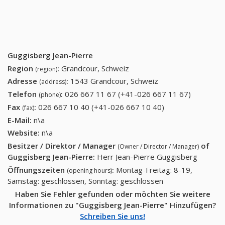
Guggisberg Jean-Pierre
Region
:
Grandcour, Schweiz
(region)
Adresse
:
1543 Grandcour, Schweiz
(address)
Telefon
:
026 667 11 67 (+41-026 667 11 67)
026 667
(phone)
11 67
Fax
:
026 667 10 40 (+41-026 667 10 40)
026 667 10 40
(fax)
(+41-026
(+41-026 667 10
E-Mail:
n\a
667 11
40)
Website:
n\a
67)
Besitzer / Direktor / Manager
of
(Owner / Director / Manager)
Guggisberg Jean-Pierre
:
Herr Jean-Pierre Guggisberg
Öffnungszeiten
:
Montag-Freitag: 8-19,
(opening hours)
Samstag: geschlossen, Sonntag: geschlossen
Haben Sie Fehler gefunden oder möchten Sie weitere
Informationen zu "Guggisberg Jean-Pierre" Hinzufügen?
Schreiben Sie uns!