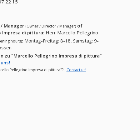
(+41-091 941 64
07 22 15
+41 (55) 307 22 15
84)
r / Manager
of
(Owner / Director / Manager)
o Impresa di pittura
:
Herr Marcello Pellegrino
:
Montag-Freitag: 8-18, Samstag: 9-
ening hours)
lossen
 zu "Marcello Pellegrino Impresa di pittura"
 uns!
cello Pellegrino Impresa di pittura"? -
Contact us!