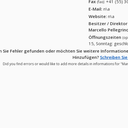
Fax
:
+41 (55) 3
(fax)
E-Mail:
n\a
Website:
n\a
Besitzer / Direkto
Marcello Pellegrin
Öffnungszeiten
(op
15, Sonntag: gesch
 Sie Fehler gefunden oder möchten Sie weitere Informationen
Hinzufügen?
Schreiben Sie
Did you find errors or would like to add more details in informations for "Mar