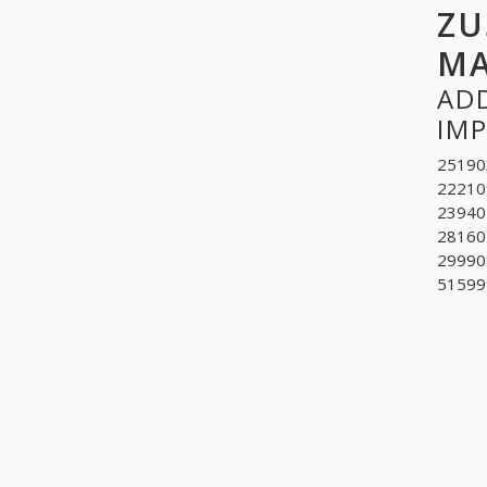
ZU
MA
ADD
IMP
251903
22210
239402
281602
29990
515999