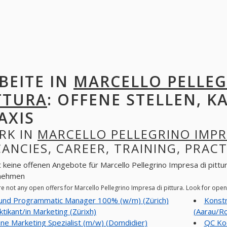
BEITE IN
MARCELLO PELLEG
TTURA
: OFFENE STELLEN, K
AXIS
RK IN
MARCELLO PELLEGRINO IMPR
ANCIES, CAREER, TRAINING, PRACT
t keine offenen Angebote für Marcello Pellegrino Impresa di pittur
nehmen
re not any open offers for Marcello Pellegrino Impresa di pittura. Look for op
und Programmatic Manager 100% (w/m) (Zürich)
Konstr
ktikant/in Marketing (Zürixh)
(Aarau/Ro
ine Marketing Spezialist (m/w) (Domdidier)
QC Koo