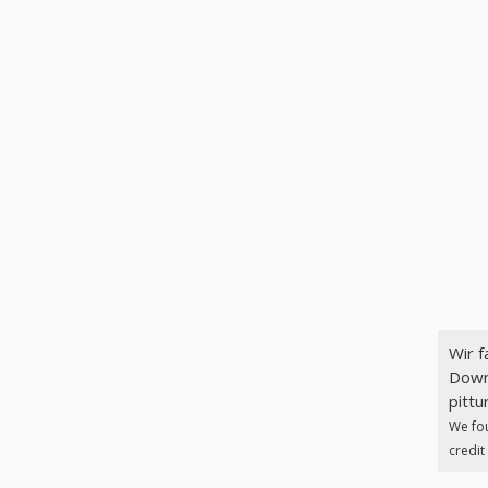
Wir 
Downl
pittu
We fo
credit