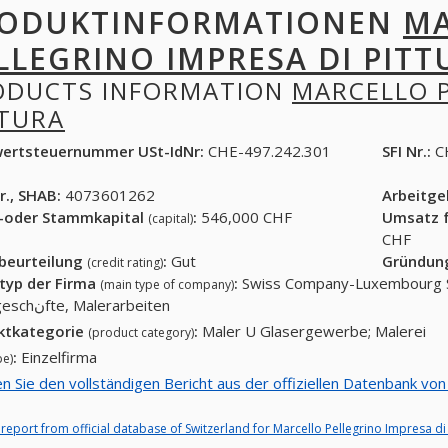
ODUKTINFORMATIONEN
MA
LLEGRINO IMPRESA DI PITT
ODUCTS INFORMATION
MARCELLO P
TTURA
ertsteuernummer USt-IdNr:
CHE-497.242.301
SFI Nr.:
C
r., SHAB:
4073601262
Arbeitg
-oder Stammkapital
:
546,000 CHF
Umsatz f
(capital)
CHF
tbeurteilung
:
Gut
Gründun
(credit rating)
typ der Firma
:
Swiss Company-Luxembourg S
(main type of company)
Malergeschنfte, Malerarbeiten
ktkategorie
:
Maler U Glasergewerbe; Malerei
(product category)
:
Einzelfirma
pe)
en Sie den vollständigen Bericht aus der offiziellen Datenbank von
l report from official database of Switzerland for Marcello Pellegrino Impresa di 