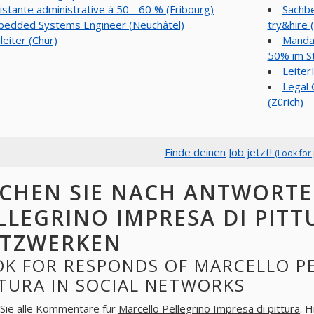
istante administrative à 50 - 60 % (Fribourg)
Sachbe
edded Systems Engineer (Neuchâtel)
try&hire 
leiter (Chur)
Mandar
50% im S
Leiter
Legal C
(Zürich)
Finde deinen Job jetzt!
(Look for 
CHEN SIE NACH ANTWORT
LLEGRINO IMPRESA DI PITT
TZWERKEN
K FOR RESPONDS OF MARCELLO PE
TURA IN SOCIAL NETWORKS
Sie alle Kommentare für
Marcello Pellegrino Impresa di pittura
. 