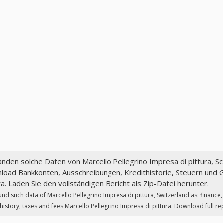
fanden solche Daten von
Marcello Pellegrino Impresa di pittura, S
oad Bankkonten, Ausschreibungen, Kredithistorie, Steuern und G
ra. Laden Sie den vollständigen Bericht als Zip-Datei herunter.
und such data of
Marcello Pellegrino Impresa di pittura, Switzerland
as: finance
 history, taxes and fees Marcello Pellegrino Impresa di pittura. Download full repo