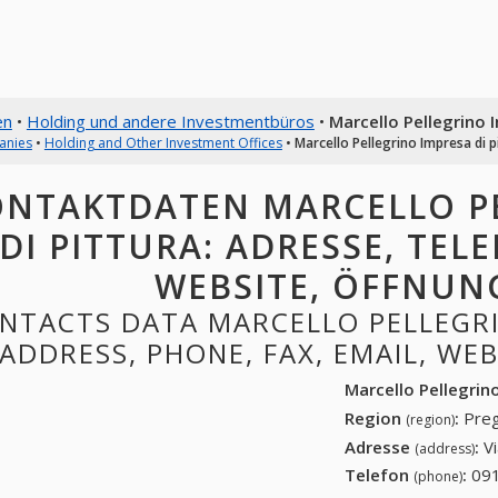
en
•
Holding und andere Investmentbüros
•
Marcello Pellegrino 
anies
•
Holding and Other Investment Offices
•
Marcello Pellegrino Impresa di p
NTAKTDATEN MARCELLO P
DI PITTURA: ADRESSE, TELE
WEBSITE, ÖFFNUN
NTACTS DATA MARCELLO PELLEGRI
ADDRESS, PHONE, FAX, EMAIL, WE
Marcello Pellegrin
Region
:
Preg
(region)
Adresse
:
V
(address)
Telefon
:
091
(phone)