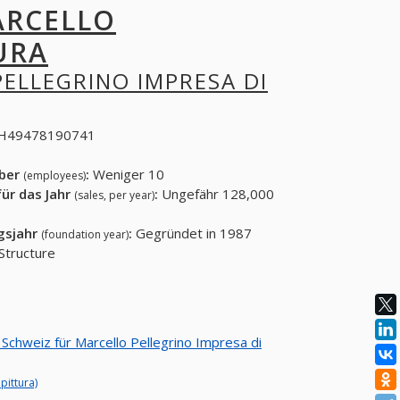
RCELLO
URA
ELLEGRINO IMPRESA DI
H49478190741
eber
:
Weniger 10
(employees)
ür das Jahr
:
Ungefähr 128,000
(sales, per year)
gsjahr
:
Gegründet in 1987
(foundation year)
tructure
 Schweiz für Marcello Pellegrino Impresa di
pittura)