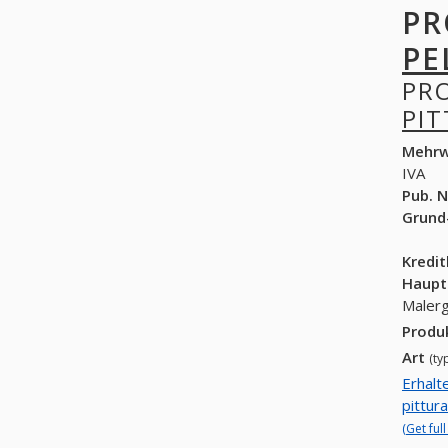
PR
PE
PR
PI
Mehrw
IVA
Pub. N
Grund
Kredi
Haupt
Produ
Art
(ty
Erhalt
pittura
(Get ful