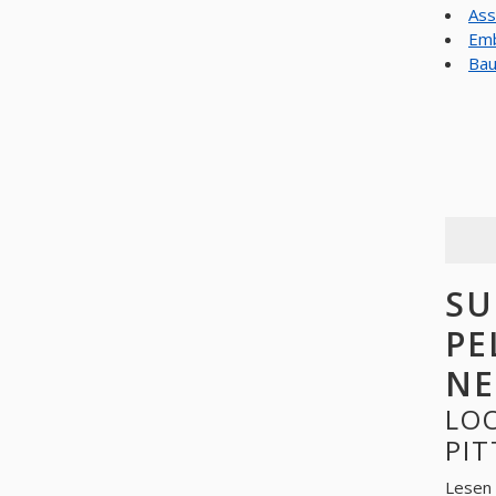
Ass
Emb
Bau
SU
PE
NE
LOO
PIT
Lesen 