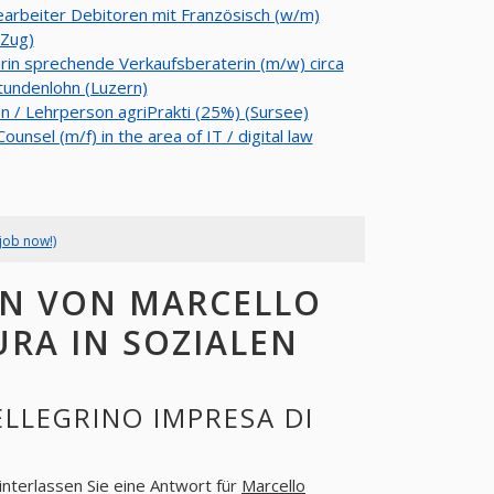
arbeiter Debitoren mit Französisch (w/m)
(Zug)
in sprechende Verkaufsberaterin (m/w) circa
tundenlohn (Luzern)
In / Lehrperson agriPrakti (25%) (Sursee)
ounsel (m/f) in the area of IT / digital law
job now!)
EN VON MARCELLO
URA IN SOZIALEN
LLEGRINO IMPRESA DI
Hinterlassen Sie eine Antwort für
Marcello