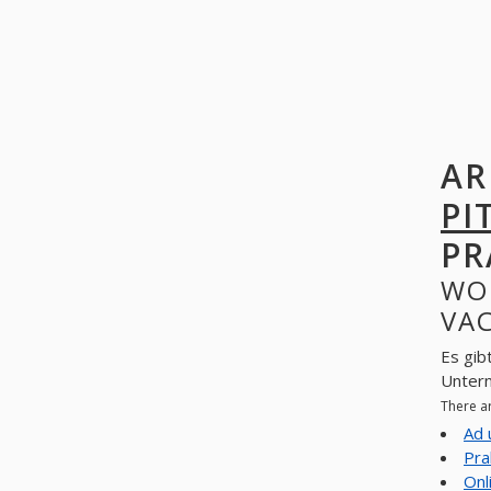
AR
PI
PR
WO
VAC
Es gib
Unter
There a
Ad 
Pra
Onl