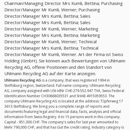
Chairman/Managing Director Mrs Kumli, Bettina; Purchasing
Director/Manager Mr Kumli, Werner; Purchasing
Director/Manager Mrs Kumli, Bettina; Sales
Director/Manager Mrs Kumli, Bettina; Sales
Director/Manager Mr Kumli, Werner; Marketing
Director/Manager Mrs Kumli, Bettina; Marketing
Director/Manager Mr Kumli, Werner; Technical
Director/Manager Mrs Kumli, Bettina; Technical
Director/Manager Mr Kumli, Werner. Art der Firma ist Swiss
Holding (GmbH). Sie können auch Bewertungen von Uhlmann
Recycling AG, offene Positionen und den Standort von
Uhlmann Recycling AG auf der Karte anzeigen.
Uhlmann Recycling AG
is a company, that was registered 1994 in
Steffisburg region, Switzerland. Full name company: Uhlmann Recycling
AG, company assigned with USt-IdNr CHE-279.552.947 TVA, Swiss Federal
Identification Number CH30868035531 and SHAB 4915059553. The
company Uhlmann Recycling AG is located at the address: Tِpferweg 17
3613 Steffisburg. We bring you a complete range of reports and
documents featuring legal and financial data, facts, analysis and official
information from Swiss Registry. 6 to 15 persons work in this company.
Capital - 951,000 CHF. The company's sales for last year amounted to
Mehr 790,000 CHF, and that has Gut the credit rating. Industry category is