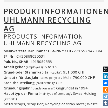
PRODUKTINFORMATIONE
UHLMANN RECYCLING
AG
PRODUCTS INFORMATION
UHLMANN RECYCLING AG
Mehrwertsteuernummer USt-IdNr:
CHE-279.552.947 TVA
SFI Nr.:
CH30868035531
Pub. Nr., SHAB:
4915059553
Arbeitgeber
:
6 to 15
(employees)
Grund-oder Stammkapital
:
951,000 CHF
(capital)
Umsatz für das Jahr
:
Mehr 790,000 CHF
(sales, per year)
Kreditbeurteilung
:
Gut
(credit rating)
Gründungsjahr
:
Gegründet in 1994
(foundation year)
Haupttyp der Firma
:
Swiss Holding
(main type of company)
(GmbH)
Metal scraps, scrap iron; Recycling of scrap metal; Waste