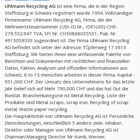
Uhlmann Recycling AG
ist eine Firma, die in der Region
Steffisburg in Schweiz registriert wurde 1994. Vollständiger
Firmenname: Uhlmann Recycling AG, Firma, die der
Mehrwertsteuernummer (USt-ID.Nr., IDE\UID) CHE-
279.552.947 TVA, SFI Nr. CH30868035531, Pub. Nr.
4915059553 zugeordnet ist. Die Firma Uhlmann Recycling
AG befindet sich unter der Adresse: Tِpferweg 17 3613
Steffisburg. Wir bieten Ihnen eine umfassende Palette von
Berichten und Dokumenten mit rechtlichen und finanziellen
Daten, Fakten, Analysen und offiziellen Informationen aus
Schweiz. 6 to 15 menschen arbeiten in dieser Firma. Kapital -
951,000 CHF. Der Umsatz des Unternehmens für das letzte
Jahr belief sich auf Mehr 790,000 CHF und das hat Gut die
Bonität. Branchenkategorie ist Metal Recycling. Liste der
Produkte sind Metal scraps, scrap iron; Recycling of scrap
metal; Waste paper recycling.
Die Hauptaktivität von Uhlmann Recycling AG ist Persönliche
Dienstleistungen, einschließlich 5 andere ziele. Inhaber,
Direktor oder Manager von Uhlmann Recycling AG ist
Chairman/Managing Director Mr Kumli, Werner;