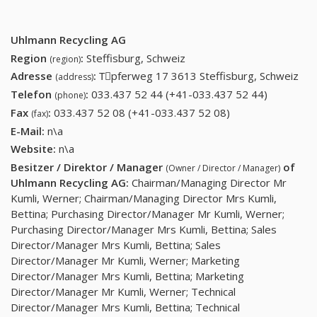
Uhlmann Recycling AG
Region
:
Steffisburg, Schweiz
(region)
Adresse
:
Tِpferweg 17 3613 Steffisburg, Schweiz
(address)
Telefon
:
033.437 52 44 (+41-033.437 52 44)
033.437
(phone)
52 44
Fax
:
033.437 52 08 (+41-033.437 52 08)
033.437 52 08
(fax)
(+41-
(+41-033.437 52
E-Mail:
n\a
033.437
08)
Website:
n\a
52 44)
Besitzer / Direktor / Manager
of
(Owner / Director / Manager)
Uhlmann Recycling AG
:
Chairman/Managing Director Mr
Kumli, Werner; Chairman/Managing Director Mrs Kumli,
Bettina; Purchasing Director/Manager Mr Kumli, Werner;
Purchasing Director/Manager Mrs Kumli, Bettina; Sales
Director/Manager Mrs Kumli, Bettina; Sales
Director/Manager Mr Kumli, Werner; Marketing
Director/Manager Mrs Kumli, Bettina; Marketing
Director/Manager Mr Kumli, Werner; Technical
Director/Manager Mrs Kumli, Bettina; Technical