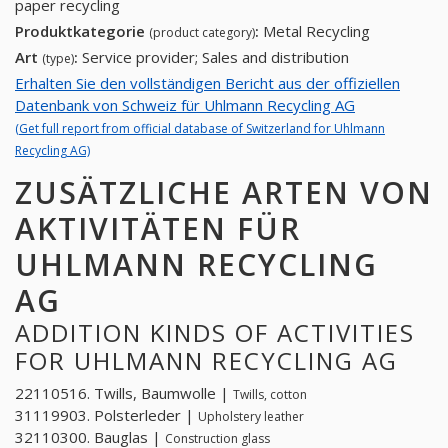
paper recycling
Produktkategorie
:
Metal Recycling
(product category)
Art
:
Service provider; Sales and distribution
(type)
Erhalten Sie den vollständigen Bericht aus der offiziellen
Datenbank von Schweiz für Uhlmann Recycling AG
(Get full report from official database of Switzerland for Uhlmann
Recycling AG)
ZUSÄTZLICHE ARTEN VON
AKTIVITÄTEN FÜR
UHLMANN RECYCLING
AG
ADDITION KINDS OF ACTIVITIES
FOR UHLMANN RECYCLING AG
22110516. Twills, Baumwolle |
Twills, cotton
31119903. Polsterleder |
Upholstery leather
32110300. Bauglas |
Construction glass