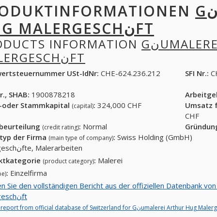
ODUKTINFORMATIONEN
GنUMALEREI ARTHUR
HUG MALERGESCHنFT
ODUCTS INFORMATION
GنUMALEREI ARTHUR HUG
MALERGESCHنFT
ertsteuernummer USt-IdNr:
CHE-624.236.212
SFI Nr.:
C
r., SHAB:
1900878218
Arbeitg
-oder Stammkapital
:
324,000 CHF
Umsatz f
(capital)
CHF
tbeurteilung
:
Normal
Gründun
(credit rating)
typ der Firma
:
Swiss Holding (GmbH)
(main type of company)
Malergeschنfte, Malerarbeiten
ktkategorie
:
Malerei
(product category)
:
Einzelfirma
pe)
 Sie den vollständigen Bericht aus der offiziellen Datenbank von Schweiz für Gنu
Malergeschنft