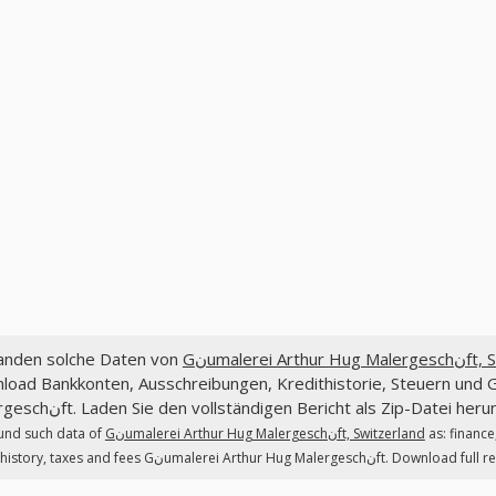
fanden solche Daten von
Gنumalerei Arthu
ad Bankkonten, Ausschreibungen, Kredithistorie, Steuern und Gebühren Gنumaler
Malergeschنft. Laden Sie den vollständigen Bericht als Zip-Datei heru
und such data of
Gنumalerei Arthur Hug Malergeschنft, Switzerland
as: finance
credit history, taxes and fees Gنumalerei Arthur Hug Mal