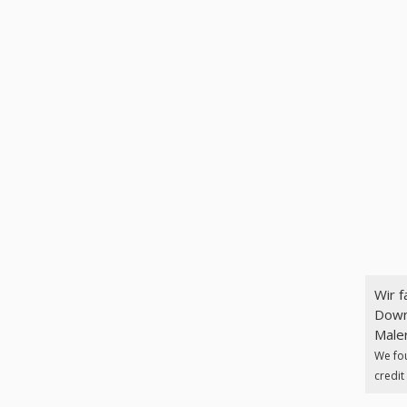
Wir 
Downlo
We fo