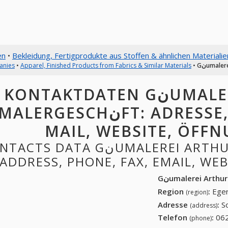
en
•
Bekleidung, Fertigprodukte aus Stoffen & ähnlichen Materialie
anies
•
Apparel, Finished Products from Fabrics & Similar Materials
•
KONTAKTDATEN GنUMALEREI ARTHUR HUG
MALERGESCHنFT: ADRESSE, TELEFON, FAX, E-
MAIL, WEBSITE, ÖFF
S DATA GنUMALEREI ARTHUR HUG MALERGESCHنFT:
ADDRESS, PHONE, FAX, EMAIL, WE
Region
:
Eger
(region)
Adresse
:
S
(address)
Telefon
:
062
(phone)