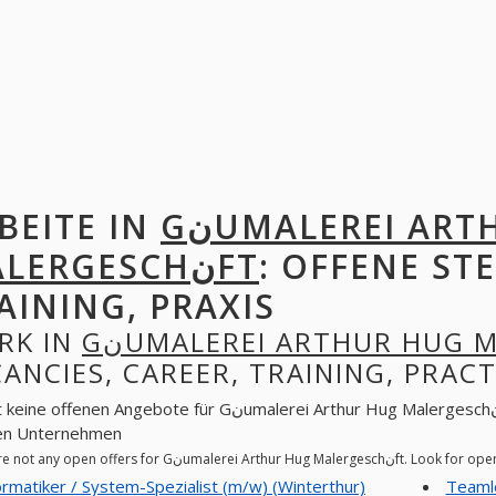
BEITE IN
GنUMALEREI ARTHUR HUG
MALERGESCHنFT
: OFFENE STE
AINING, PRAXIS
RK IN
ANCIES, CAREER, TRAINING, PRACT
en Angebote für Gنumalerei Arthur Hug Malergeschنft. Auf der Suche nach offenen Stellen in
en Unternehmen
There are not any open offers for Gنu
ormatiker / System-Spezialist (m/w) (Winterthur)
Teamle