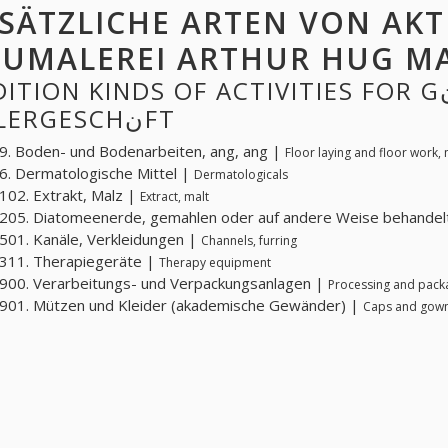
SÄTZLICHE ARTEN VON AKT
ION KINDS OF ACTIVITIES FOR GنUMALEREI ARTHUR HUG
MALERGESCHنFT
. Boden- und Bodenarbeiten, ang, ang |
Floor laying and floor work, 
. Dermatologische Mittel |
Dermatologicals
02. Extrakt, Malz |
Extract, malt
205. Diatomeenerde, gemahlen oder auf andere Weise behandel
01. Kanäle, Verkleidungen |
Channels, furring
311. Therapiegeräte |
Therapy equipment
00. Verarbeitungs- und Verpackungsanlagen |
Processing and pack
901. Mützen und Kleider (akademische Gewänder) |
Caps and gown