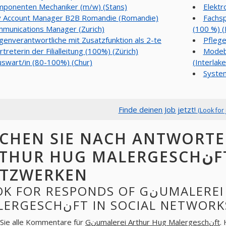
ponenten Mechaniker (m/w) (Stans)
Elektr
 Account Manager B2B Romandie (Romandie)
Fachsp
munications Manager (Zurich)
(100 %) (
genverantwortliche mit Zusatzfunktion als 2-te
Pfleg
rtreterin der Filialleitung (100%) (Zürich)
Modebe
swart/in (80-100%) (Chur)
(Interlake
Syste
Finde deinen Job jetzt!
(Look for 
CHEN SIE NACH ANTWORTEN VON G
HUR HUG MALERGESCHنFT IN SOZIALEN
TZWERKEN
FOR RESPONDS OF GنUMALEREI ARTHUR HUG
MALERGESCHنFT IN SOCIAL NETWOR
Sie alle Kommentare für
Gنumalerei Arthur Hug Malergeschنft
.