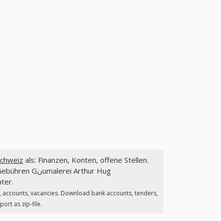
r Hug Malergeschنft, Schweiz
als: Finanzen, Konten, offene Stellen.
ei Arthur Hug
nter.
, accounts, vacancies. Download bank accounts, tenders,
ergeschنft. Download full report as zip-file.