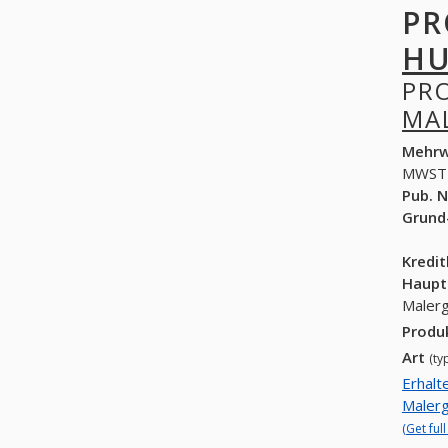
PR
PR
Mehrw
MWST
Pub. N
Grund
Kredi
Haupt
Produ
Art
(ty
Erhalten