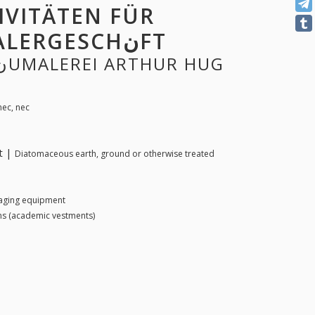
IVITÄTEN FÜR
GنUMALEREI ARTHUR HUG MALERGESCHنFT
nec, nec
t |
Diatomaceous earth, ground or otherwise treated
aging equipment
s (academic vestments)