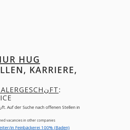
LLEN, KARRIERE,
GنUMALEREI ARTHUR HUG MALERGESCHنFT
:
ICE
malerei Arthur Hug Malergeschنft. Look for opened vacancies in other companies
iter/in Feinbäckerei 100% (Baden)