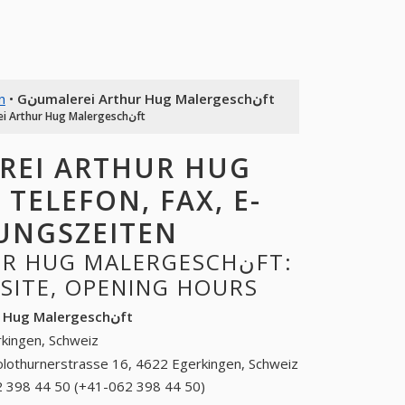
n
•
Gنumalerei Arthur Hug Malergeschنft
Gنumalerei Arthur Hug Malergeschنft
NUNGSZEITEN
BSITE, OPENING HOURS
Gنumalerei Arthur Hug Malergeschنft
kingen, Schweiz
olothurnerstrasse 16, 4622 Egerkingen, Schweiz
 398 44 50 (+41-062 398 44 50)
062 398 44 50