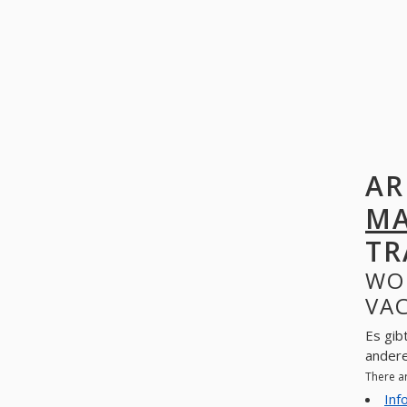
AR
TR
WO
VAC
Es gibt keine offen
ander
Inf