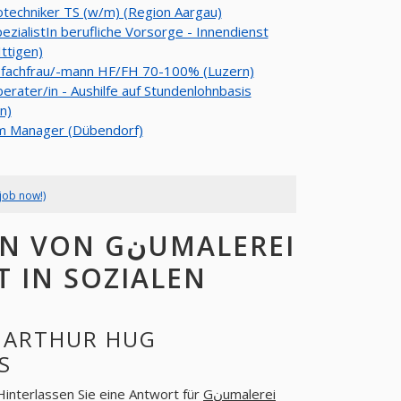
otechniker TS (w/m) (Region Aargau)
ezialistIn berufliche Vorsorge - Innendienst
Ittigen)
efachfrau/-mann HF/FH 70-100% (Luzern)
rater/in - Aushilfe auf Stundenlohnbasis
n)
m Manager (Dübendorf)
job now!)
نUMALEREI
KS
 Hinterlassen Sie eine Antwort für
Gنumalerei