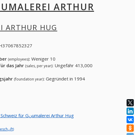
H37067852327
eber
:
Weniger 10
(employees)
ür das Jahr
:
Ungefähr 413,000
(sales, per year)
gsjahr
:
Gegründet in 1994
(foundation year)
malerei Arthur Hug
(Get full report from official database of Switzerland for Gنumalerei Arthur Hug Malergeschنft)