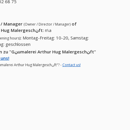
(+41-062 398 44
02 68 75
+41 (11) 602 68 75
50)
r / Manager
of
(Owner / Director / Manager)
Gنumalerei Arthur Hug Malergeschنft
:
n\a
:
Montag-Freitag: 10-20, Samstag:
ening hours)
ag: geschlossen
rgeschنft"
 uns!
Did you find errors or would like to add more details in informations for "Gنumalerei Arthur Hug Malergeschنft"? -
Contact us!