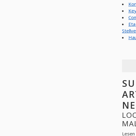
Kom
Key
Com
Eta
Stellve
Hau
SU
ART
NE
LOOK 
Lesen 