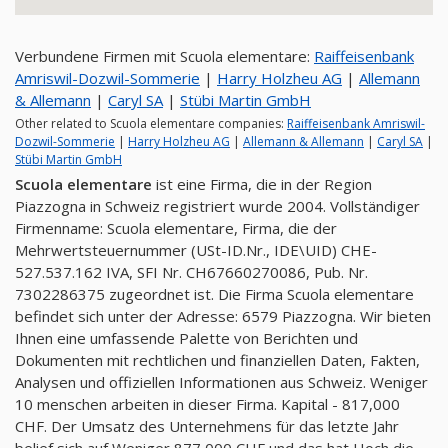
Verbundene Firmen mit Scuola elementare:
Raiffeisenbank
Amriswil-Dozwil-Sommerie
|
Harry Holzheu AG
|
Allemann
& Allemann
|
Caryl SA
|
Stübi Martin GmbH
Other related to Scuola elementare companies:
Raiffeisenbank Amriswil-
Dozwil-Sommerie
|
Harry Holzheu AG
|
Allemann & Allemann
|
Caryl SA
|
Stübi Martin GmbH
Scuola elementare
ist eine Firma, die in der Region
Piazzogna in Schweiz registriert wurde 2004. Vollständiger
Firmenname: Scuola elementare, Firma, die der
Mehrwertsteuernummer (USt-ID.Nr., IDE\UID) CHE-
527.537.162 IVA, SFI Nr. CH67660270086, Pub. Nr.
7302286375 zugeordnet ist. Die Firma Scuola elementare
befindet sich unter der Adresse: 6579 Piazzogna. Wir bieten
Ihnen eine umfassende Palette von Berichten und
Dokumenten mit rechtlichen und finanziellen Daten, Fakten,
Analysen und offiziellen Informationen aus Schweiz. Weniger
10 menschen arbeiten in dieser Firma. Kapital - 817,000
CHF. Der Umsatz des Unternehmens für das letzte Jahr
belief sich auf Weniger 877,000 CHF und das hat Hoch die