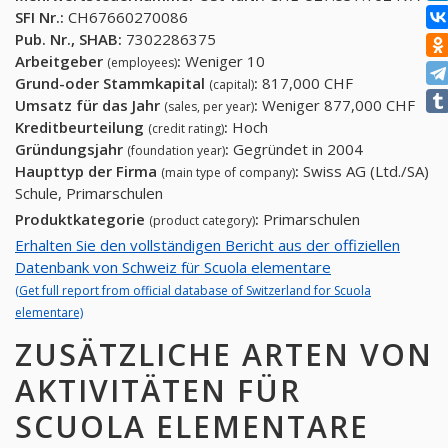
SFI Nr.:
CH67660270086
Pub. Nr., SHAB:
7302286375
Arbeitgeber
:
Weniger 10
(employees)
Grund-oder Stammkapital
:
817,000 CHF
(capital)
Umsatz für das Jahr
:
Weniger 877,000 CHF
(sales, per year)
Kreditbeurteilung
:
Hoch
(credit rating)
Gründungsjahr
:
Gegründet in 2004
(foundation year)
Haupttyp der Firma
:
Swiss AG (Ltd./SA)
(main type of company)
Schule, Primarschulen
Produktkategorie
:
Primarschulen
(product category)
Erhalten Sie den vollständigen Bericht aus der offiziellen
Datenbank von Schweiz für Scuola elementare
(Get full report from official database of Switzerland for Scuola
elementare)
ZUSÄTZLICHE ARTEN VON
AKTIVITÄTEN FÜR
SCUOLA ELEMENTARE