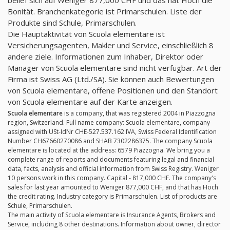
Bonität. Branchenkategorie ist Primarschulen. Liste der
Produkte sind Schule, Primarschulen.
Die Hauptaktivität von Scuola elementare ist
Versicherungsagenten, Makler und Service, einschließlich 8
andere ziele. Informationen zum Inhaber, Direktor oder
Manager von Scuola elementare sind nicht verfügbar. Art der
Firma ist Swiss AG (Ltd./SA). Sie können auch Bewertungen
von Scuola elementare, offene Positionen und den Standort
von Scuola elementare auf der Karte anzeigen.
Scuola elementare
is a company, that was registered 2004 in Piazzogna
region, Switzerland. Full name company: Scuola elementare, company
assigned with USt-IdNr CHE-527.537.162 IVA, Swiss Federal Identification
Number CH67660270086 and SHAB 7302286375. The company Scuola
elementare is located at the address: 6579 Piazzogna. We bring you a
complete range of reports and documents featuring legal and financial
data, facts, analysis and official information from Swiss Registry. Weniger
10 persons work in this company. Capital - 817,000 CHF. The company's
sales for last year amounted to Weniger 877,000 CHF, and that has Hoch
the credit rating. Industry category is Primarschulen. List of products are
Schule, Primarschulen.
The main activity of Scuola elementare is Insurance Agents, Brokers and
Service, including 8 other destinations. Information about owner, director