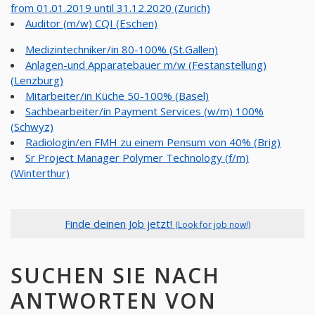
from 01.01.2019 until 31.12.2020 (Zurich)
Auditor (m/w) CQI (Eschen)
Medizintechniker/in 80-100% (St.Gallen)
Anlagen-und Apparatebauer m/w (Festanstellung)
(Lenzburg)
Mitarbeiter/in Küche 50-100% (Basel)
Sachbearbeiter/in Payment Services (w/m) 100%
(Schwyz)
Radiologin/en FMH zu einem Pensum von 40% (Brig)
Sr Project Manager Polymer Technology (f/m)
(Winterthur)
Finde deinen Job jetzt!
(Look for job now!)
SUCHEN SIE NACH
ANTWORTEN VON