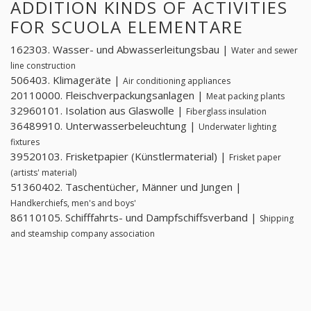
ADDITION KINDS OF ACTIVITIES
FOR SCUOLA ELEMENTARE
162303. Wasser- und Abwasserleitungsbau |
Water and sewer
line construction
506403. Klimageräte |
Air conditioning appliances
20110000. Fleischverpackungsanlagen |
Meat packing plants
32960101. Isolation aus Glaswolle |
Fiberglass insulation
36489910. Unterwasserbeleuchtung |
Underwater lighting
fixtures
39520103. Frisketpapier (Künstlermaterial) |
Frisket paper
(artists' material)
51360402. Taschentücher, Männer und Jungen |
Handkerchiefs, men's and boys'
86110105. Schifffahrts- und Dampfschiffsverband |
Shipping
and steamship company association