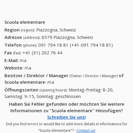
Scuola elementare
Region
:
Piazzogna, Schweiz
(region)
Adresse
:
6579 Piazzogna, Schweiz
(address)
Telefon
:
091 794 18 81 (+41-091 794 18 81)
091 794
(phone)
18 81
Fax
:
+41 (31) 202 76 44
+41 (31) 202 76 44
(fax)
(+41-091
E-Mail:
n\a
794 18
Website:
n\a
81)
Besitzer / Direktor / Manager
of
(Owner / Director / Manager)
Scuola elementare
:
n\a
Öffnungszeiten
:
Montag-Freitag: 8-20,
(opening hours)
Samstag: 9-15, Sonntag: geschlossen
Haben Sie Fehler gefunden oder möchten Sie weitere
Informationen zu "Scuola elementare" Hinzufügen?
Schreiben Sie uns!
Did you find errors or would like to add more details in informations for
"Scuola elementare"? -
Contact us!