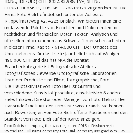
ID.Nr., IDE\UID) CHE-833.593.998 TVA, SFI Nr.
CH98110065613, Pub. Nr. 1776819929 zugeordnet ist. Die
Firma Foto Bieli befindet sich unter der Adresse:
Kنppelimattweg 42, 4225 Brislach. Wir bieten Ihnen eine
umfassende Palette von Berichten und Dokumenten mit
rechtlichen und finanziellen Daten, Fakten, Analysen und
offiziellen Informationen aus Schweiz. 1 menschen arbeiten
in dieser Firma. Kapital - 614,000 CHF. Der Umsatz des
Unternehmens für das letzte Jahr belief sich auf Weniger
496,000 CHF und das hat N\A die Bonität.
Branchenkategorie ist Fotografische Ateliers;
Fotografisches Gewerbe U fotografische Laboratorien.
Liste der Produkte sind Filme, fotographische, Foto.
Die Hauptaktivität von Foto Bieli ist Gummi und
verschiedene Kunststoffprodukte, einschließlich 6 andere
ziele. Inhaber, Direktor oder Manager von Foto Bieli ist Herr
Hansrudolf Bieli. Art der Firma ist Swiss Branch. Sie können
auch Bewertungen von Foto Bieli, offene Positionen und den
Standort von Foto Bieli auf der Karte anzeigen.
Foto Bieli
is a company, that was registered 2016 in Brislach region,
Switzerland. Full name company: Foto Bieli, company assigned with USt-