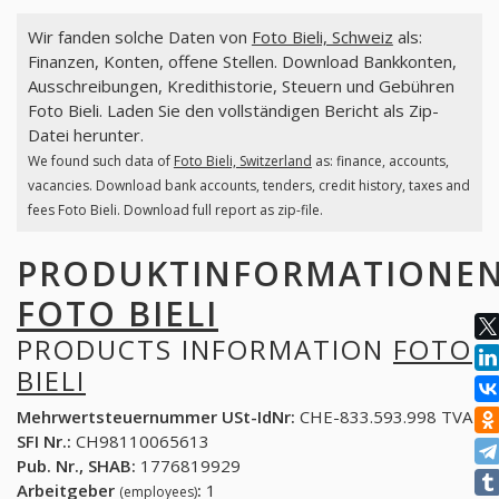
Wir fanden solche Daten von
Foto Bieli, Schweiz
als:
Finanzen, Konten, offene Stellen. Download Bankkonten,
Ausschreibungen, Kredithistorie, Steuern und Gebühren
Foto Bieli. Laden Sie den vollständigen Bericht als Zip-
Datei herunter.
We found such data of
Foto Bieli, Switzerland
as: finance, accounts,
vacancies. Download bank accounts, tenders, credit history, taxes and
fees Foto Bieli. Download full report as zip-file.
PRODUKTINFORMATIONE
FOTO BIELI
PRODUCTS INFORMATION
FOTO
BIELI
Mehrwertsteuernummer USt-IdNr:
CHE-833.593.998 TVA
SFI Nr.:
CH98110065613
Pub. Nr., SHAB:
1776819929
Arbeitgeber
:
1
(employees)