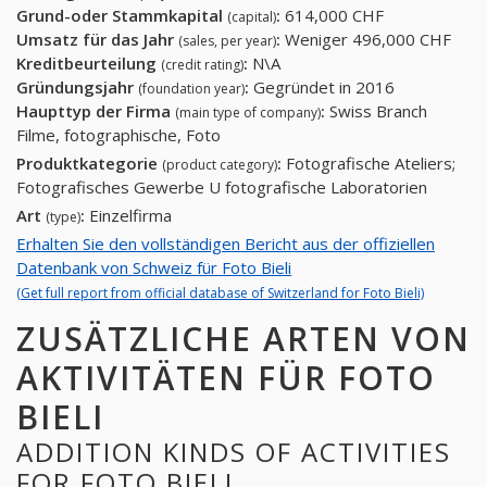
Grund-oder Stammkapital
:
614,000 CHF
(capital)
Umsatz für das Jahr
:
Weniger 496,000 CHF
(sales, per year)
Kreditbeurteilung
:
N\A
(credit rating)
Gründungsjahr
:
Gegründet in 2016
(foundation year)
Haupttyp der Firma
:
Swiss Branch
(main type of company)
Filme, fotographische, Foto
Produktkategorie
:
Fotografische Ateliers;
(product category)
Fotografisches Gewerbe U fotografische Laboratorien
Art
:
Einzelfirma
(type)
Erhalten Sie den vollständigen Bericht aus der offiziellen
Datenbank von Schweiz für Foto Bieli
(Get full report from official database of Switzerland for Foto Bieli)
ZUSÄTZLICHE ARTEN VON
AKTIVITÄTEN FÜR FOTO
BIELI
ADDITION KINDS OF ACTIVITIES
FOR FOTO BIELI