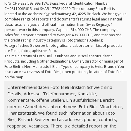
IdNr CHE-833.593.998 TVA, Swiss Federal Identification Number
CH98110065613 and SHAB 1776819929. The company Foto Bieli is
located at the address: Kنppelimattweg 42, 4225 Brislach. We bring you a
complete range of reports and documents featuring legal and financial
data, facts, analysis and official information from Swiss Registry. 1
persons work in this company. Capital - 614,000 CHF. The company's
sales for last year amounted to Weniger 496,000 CHF, and that has N\A
the credit rating. Industry category is Fotografische Ateliers;
Fotografisches Gewerbe U fotografische Laboratorien. List of products
are Filme, fotographische, Foto.
The main activity of Foto Bieli is Rubber and Miscellaneous Plastic
Products, including 6 other destinations. Owner, director or manager of
Foto Bieli is Herr Hansrudolf Bieli. Type of company is Swiss Branch. You
also can view reviews of Foto Bieli, open positions, location of Foto Bieli
on the map.
Unternehmensdaten Foto Bieli Brislach Schweiz sind
Details, Adresse, Telefonnummer, Kontakte,
Kommentare, offene Stellen. Ein ausführlicher Bericht
über die Arbeit des Unternehmens Foto Bieli. Mitarbeiter,
Finanzstatistik. We found such information about Foto
Bieli, Brislach Switzerland as address, phone, contacts,
response, vacancies. There is a detailed report on the