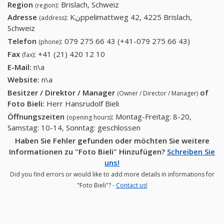
Region
:
Brislach, Schweiz
(region)
Adresse
:
Kنppelimattweg 42, 4225 Brislach,
(address)
Schweiz
Telefon
:
079 275 66 43 (+41-079 275 66 43)
079 275
(phone)
66 43
Fax
:
+41 (21) 420 12 10
+41 (21) 420 12 10
(fax)
(+41-079
E-Mail:
n\a
275 66
Website:
n\a
43)
Besitzer / Direktor / Manager
of
(Owner / Director / Manager)
Foto Bieli
:
Herr Hansrudolf Bieli
Öffnungszeiten
:
Montag-Freitag: 8-20,
(opening hours)
Samstag: 10-14, Sonntag: geschlossen
Haben Sie Fehler gefunden oder möchten Sie weitere
Informationen zu "Foto Bieli" Hinzufügen?
Schreiben Sie
uns!
Did you find errors or would like to add more details in informations for
"Foto Bieli"? -
Contact us!