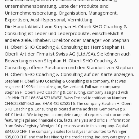
Unternehmensberatung. Liste der Produkte sind
Unternehmensberatung, Organisation, Management,
Expertisen, Aushilfspersonal, Vermittlung.
Die Hauptaktivität von Stephan H. Oberli SHO Coaching &
Consulting ist Leder und Lederprodukte, einschließlich 8
andere ziele. Inhaber, Direktor oder Manager von Stephan
H. Oberli SHO Coaching & Consulting ist Herr Stephan H.
Oberli. Art der Firma ist Swiss AG (Ltd./SA). Sie können auch
Bewertungen von Stephan H. Oberli SHO Coaching &
Consulting, offene Positionen und den Standort von Stephan
H. Oberli SHO Coaching & Consulting auf der Karte anzeigen.
Stephan H. Oberli SHO Coaching & Consulting
is a company, that was
registered 1996 in Liestal region, Switzerland. Full name company:
Stephan H. Oberli SHO Coaching & Consulting, company assigned with
USt-IdNr CHE-186.684.573 MWST, Swiss Federal Identification Number
CH46223681680 and SHAB 4858252516. The company Stephan H. Oberli
SHO Coaching & Consulting is located at the address: Gempenweg 8,
4410 Liestal. We bring you a complete range of reports and documents
featuring legal and financial data, facts, analysis and official information
from Swiss Registry. Weniger 10 persons work in this company. Capital -
834,000 CHF. The company's sales for last year amounted to Weniger
635,000 CHF, and that has Niedrig the credit rating. Industry category is