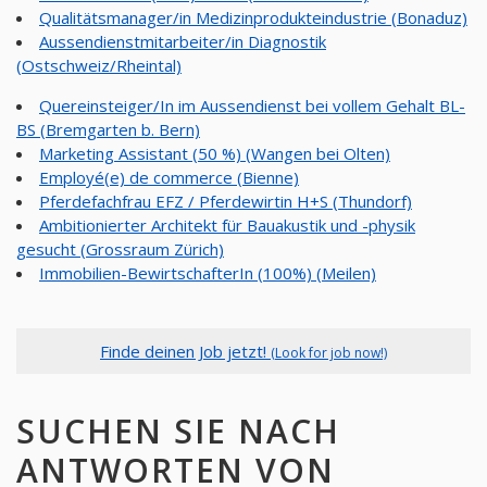
Qualitätsmanager/in Medizinprodukteindustrie (Bonaduz)
Aussendienstmitarbeiter/in Diagnostik
(Ostschweiz/Rheintal)
Quereinsteiger/In im Aussendienst bei vollem Gehalt BL-
BS (Bremgarten b. Bern)
Marketing Assistant (50 %) (Wangen bei Olten)
Employé(e) de commerce (Bienne)
Pferdefachfrau EFZ / Pferdewirtin H+S (Thundorf)
Ambitionierter Architekt für Bauakustik und -physik
gesucht (Grossraum Zürich)
Immobilien-BewirtschafterIn (100%) (Meilen)
Finde deinen Job jetzt!
(Look for job now!)
SUCHEN SIE NACH
ANTWORTEN VON