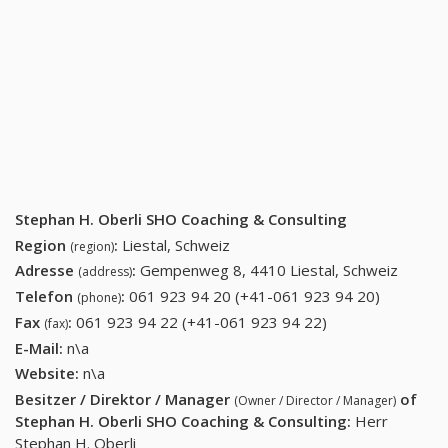
Stephan H. Oberli SHO Coaching & Consulting
Region
:
Liestal, Schweiz
(region)
Adresse
:
Gempenweg 8, 4410 Liestal, Schweiz
(address)
Telefon
:
061 923 94 20 (+41-061 923 94 20)
061 923
(phone)
94 20
Fax
:
061 923 94 22 (+41-061 923 94 22)
061 923 94 22
(fax)
(+41-061
(+41-061 923 94
E-Mail:
n\a
923 94
22)
Website:
n\a
20)
Besitzer / Direktor / Manager
of
(Owner / Director / Manager)
Stephan H. Oberli SHO Coaching & Consulting
:
Herr
Stephan H. Oberli