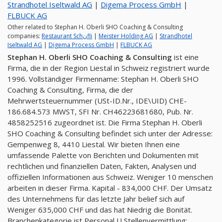
Strandhotel Iseltwald AG
|
Digema Process GmbH
|
FLBUCK AG
Other related to Stephan H. Oberli SHO Coaching & Consulting
companies:
Restaurant Schنfli
|
Meister Holding AG
|
Strandhotel
Iseltwald AG
|
Digema Process GmbH
|
FLBUCK AG
Stephan H. Oberli SHO Coaching & Consulting
ist eine
Firma, die in der Region Liestal in Schweiz registriert wurde
1996. Vollständiger Firmenname: Stephan H. Oberli SHO
Coaching & Consulting, Firma, die der
Mehrwertsteuernummer (USt-ID.Nr., IDE\UID) CHE-
186.684.573 MWST, SFI Nr. CH46223681680, Pub. Nr.
4858252516 zugeordnet ist. Die Firma Stephan H. Oberli
SHO Coaching & Consulting befindet sich unter der Adresse:
Gempenweg 8, 4410 Liestal. Wir bieten Ihnen eine
umfassende Palette von Berichten und Dokumenten mit
rechtlichen und finanziellen Daten, Fakten, Analysen und
offiziellen Informationen aus Schweiz. Weniger 10 menschen
arbeiten in dieser Firma. Kapital - 834,000 CHF. Der Umsatz
des Unternehmens für das letzte Jahr belief sich auf
Weniger 635,000 CHF und das hat Niedrig die Bonität.
Branchenkategorie ist Personal U Stellenvermittlung;