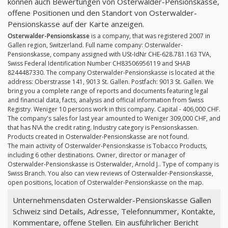
können auch Bewertungen von Osterwalder-Pensionskasse,
offene Positionen und den Standort von Osterwalder-
Pensionskasse auf der Karte anzeigen.
Osterwalder-Pensionskasse
is a company, that was registered 2007 in
Gallen region, Switzerland. Full name company: Osterwalder-
Pensionskasse, company assigned with USt-IdNr CHE-628.781.163 TVA,
Swiss Federal Identification Number CH83506956119 and SHAB
8244487330. The company Osterwalder-Pensionskasse is located at the
address: Oberstrasse 141, 9013 St. Gallen. Postfach: 9013 St. Gallen. We
bring you a complete range of reports and documents featuring legal
and financial data, facts, analysis and official information from Swiss
Registry. Weniger 10 persons work in this company. Capital - 406,000 CHF.
The company's sales for last year amounted to Weniger 309,000 CHF, and
that has N\A the credit rating. Industry category is Pensionskassen.
Products created in Osterwalder-Pensionskasse are not found.
The main activity of Osterwalder-Pensionskasse is Tobacco Products,
including 6 other destinations. Owner, director or manager of
Osterwalder-Pensionskasse is Osterwalder, Arnold J.. Type of company is
Swiss Branch. You also can view reviews of Osterwalder-Pensionskasse,
open positions, location of Osterwalder-Pensionskasse on the map.
Unternehmensdaten Osterwalder-Pensionskasse Gallen
Schweiz sind Details, Adresse, Telefonnummer, Kontakte,
Kommentare, offene Stellen. Ein ausführlicher Bericht