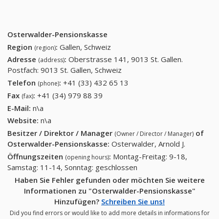
Osterwalder-Pensionskasse
Region
:
Gallen, Schweiz
(region)
Adresse
:
Oberstrasse 141, 9013 St. Gallen.
(address)
Postfach: 9013 St. Gallen, Schweiz
Telefon
:
+41 (33) 432 65 13
+41 (33) 432 65 13
(phone)
Fax
:
+41 (34) 979 88 39
+41 (34) 979 88 39
(fax)
E-Mail:
n\a
Website:
n\a
Besitzer / Direktor / Manager
of
(Owner / Director / Manager)
Osterwalder-Pensionskasse
:
Osterwalder, Arnold J.
Öffnungszeiten
:
Montag-Freitag: 9-18,
(opening hours)
Samstag: 11-14, Sonntag: geschlossen
Haben Sie Fehler gefunden oder möchten Sie weitere
Informationen zu "Osterwalder-Pensionskasse"
Hinzufügen?
Schreiben Sie uns!
Did you find errors or would like to add more details in informations for