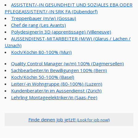
ASSISTENT/-IN GESUNDHEIT UND SOZIALES EBA ODER
PFLEGEASSISTENT/-IN SRK FA (Dübendorf)
Treppenbauer (m/w) (Gossau)
Chef de rang (Les Avants)
PolydesignerIn 3D (apprentissage) (Villeneuve)
AUSSENDIENST-MITARBEITER (M/W) (Glarus / Lachen /
Uznach)
Koch/Köchin 80-100% (Muri)
Quality Control Manager (w/m) 100% (Dagmersellen)
Sachbearbeiter/in Bewilligungen 100% (Bern)
Koch/Köchin 50-100% (Basel)
Leiter/-in Wohngruppe (80-100%) (Luzern)
Kundenberater/in im Aussendienst (Zürich)
Lehrling Montageelektriker/in (Saas-Fee)
Finde deinen Job jetzt!
(Look for job now!)