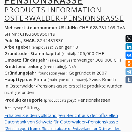
PENSIONSKASSE
PRODUCTS INFORMATION
OSTERWALDER-PENSIONSKASSE
Mehrwertsteuernummer USt-IdNr:
CHE-628.781.163 TVA
SFI Nr.:
CH83506956119
Pub. Nr., SHAB:
8244487330
Arbeitgeber
:
Weniger 10
(employees)
Grund-oder Stammkapital
:
406,000 CHF
(capital)
Umsatz für das Jahr
:
Weniger 309,000 CHF
(sales, per year)
Kreditbeurteilung
:
N\A
(credit rating)
Gründungsjahr
:
Gegründet in 2007
(foundation year)
Haupttyp der Firma
:
Swiss Branch
(main type of company)
In Osterwalder-Pensionskasse erstellte produkte wurden
nicht gefunden
Produktkategorie
:
Pensionskassen
(product category)
Art
:
Stiftung
(type)
Erhalten Sie den vollständigen Bericht aus der offiziellen
Datenbank von Schweiz für Osterwalder-Pensionskasse
(Get full report from official database of Switzerland for Osterwalder-