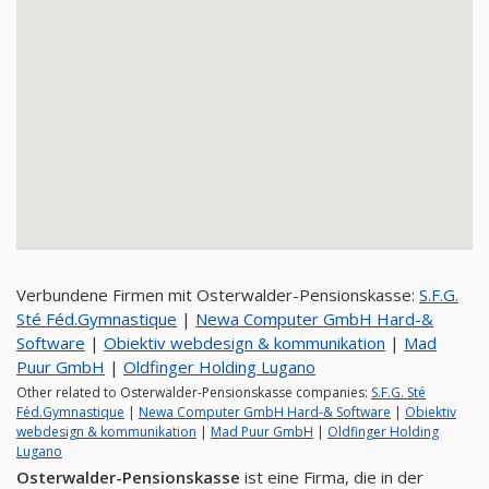
Verbundene Firmen mit Osterwalder-Pensionskasse:
S.F.G.
Sté Féd.Gymnastique
|
Newa Computer GmbH Hard-&
Software
|
Obiektiv webdesign & kommunikation
|
Mad
Puur GmbH
|
Oldfinger Holding Lugano
Other related to Osterwalder-Pensionskasse companies:
S.F.G. Sté
Féd.Gymnastique
|
Newa Computer GmbH Hard-& Software
|
Obiektiv
webdesign & kommunikation
|
Mad Puur GmbH
|
Oldfinger Holding
Lugano
Osterwalder-Pensionskasse
ist eine Firma, die in der