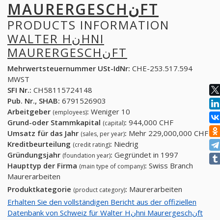
MAURERGESCHنFT
PRODUCTS INFORMATION
WALTER HنHNI
MAURERGESCHنFT
Mehrwertsteuernummer USt-IdNr:
CHE-253.517.594
MWST
SFI Nr.:
CH58115724148
Pub. Nr., SHAB:
6791526903
Arbeitgeber
:
Weniger 10
(employees)
Grund-oder Stammkapital
:
944,000 CHF
(capital)
Umsatz für das Jahr
:
Mehr 229,000,000 CHF
(sales, per year)
Kreditbeurteilung
:
Niedrig
(credit rating)
Gründungsjahr
:
Gegründet in 1997
(foundation year)
Haupttyp der Firma
:
Swiss Branch
(main type of company)
Maurerarbeiten
Produktkategorie
:
Maurerarbeiten
(product category)
Erhalten Sie den vollständigen Bericht aus der offiziellen
Datenbank von Schweiz für Walter Hنhni Maurergeschنft