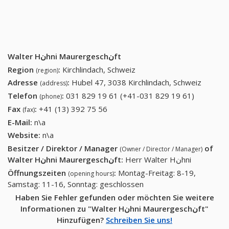
Walter Hنhni Maurergeschنft
Region
:
Kirchlindach, Schweiz
(region)
Adresse
:
Hubel 47, 3038 Kirchlindach, Schweiz
(address)
Telefon
:
031 829 19 61 (+41-031 829 19 61)
031 829
(phone)
19 61
Fax
:
+41 (13) 392 75 56
+41 (13) 392 75 56
(fax)
(+41-031
E-Mail:
n\a
829 19
Website:
n\a
61)
Besitzer / Direktor / Manager
of
(Owner / Director / Manager)
Walter Hنhni Maurergeschنft
:
Herr Walter Hنhni
Öffnungszeiten
:
Montag-Freitag: 8-19,
(opening hours)
Samstag: 11-16, Sonntag: geschlossen
Haben Sie Fehler gefunden oder möchten Sie weitere
Informationen zu "Walter Hنhni Maurergeschنft"
Hinzufügen?
Schreiben Sie uns!