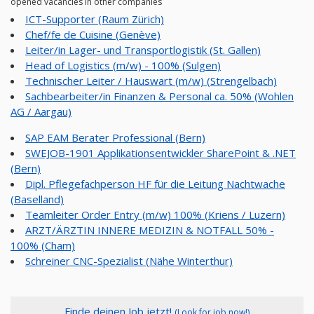
opened vacancies in other companies
ICT-Supporter (Raum Zürich)
Chef/fe de Cuisine (Genève)
Leiter/in Lager- und Transportlogistik (St. Gallen)
Head of Logistics (m/w) - 100% (Sulgen)
Technischer Leiter / Hauswart (m/w) (Strengelbach)
Sachbearbeiter/in Finanzen & Personal ca. 50% (Wohlen
AG / Aargau)
SAP EAM Berater Professional (Bern)
SWEJOB-1901 Applikationsentwickler SharePoint & .NET
(Bern)
Dipl. Pflegefachperson HF für die Leitung Nachtwache
(Baselland)
Teamleiter Order Entry (m/w) 100% (Kriens / Luzern)
ARZT/ÄRZTIN INNERE MEDIZIN & NOTFALL 50% -
100% (Cham)
Schreiner CNC-Spezialist (Nähe Winterthur)
Finde deinen Job jetzt!
(Look for job now!)