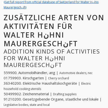
(Get full report from official database of Switzerland for Walter Hنhni
Maurergeschنft)
ZUSÄTZLICHE ARTEN VON
AKTIVITÄTEN FÜR
WALTER HنHNI
MAURERGESCHنFT
ADDITION KINDS OF ACTIVITIES
FOR WALTER HنHNI
MAURERGESCHنFT
559900. Automobilhändler, ang |
Automotive dealers, nec
01759903. Kirschgarten |
Cherry orchard
36340200. Elektrische Haushaltskochgeräte |
Electric
household cooking utensils
50499902. Zeichenmaterial |
Drafting supplies
91210200. Gesetzgebende Organe, staatliche und lokale |
Legislative bodies, state and local