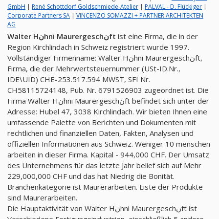
GmbH
|
René Schottdorf Goldschmiede-Atelier
|
PALVAL - D. Flückiger
|
Corporate Partners SA
|
VINCENZO SOMAZZI + PARTNER ARCHITEKTEN
AG
Walter Hنhni Maurergeschنft
ist eine Firma, die in der
Region Kirchlindach in Schweiz registriert wurde 1997.
Vollständiger Firmenname: Walter Hنhni Maurergeschنft,
Firma, die der Mehrwertsteuernummer (USt-ID.Nr.,
IDE\UID) CHE-253.517.594 MWST, SFI Nr.
CH58115724148, Pub. Nr. 6791526903 zugeordnet ist. Die
Firma Walter Hنhni Maurergeschنft befindet sich unter der
Adresse: Hubel 47, 3038 Kirchlindach. Wir bieten Ihnen eine
umfassende Palette von Berichten und Dokumenten mit
rechtlichen und finanziellen Daten, Fakten, Analysen und
offiziellen Informationen aus Schweiz. Weniger 10 menschen
arbeiten in dieser Firma. Kapital - 944,000 CHF. Der Umsatz
des Unternehmens für das letzte Jahr belief sich auf Mehr
229,000,000 CHF und das hat Niedrig die Bonität.
Branchenkategorie ist Maurerarbeiten. Liste der Produkte
sind Maurerarbeiten.
Die Hauptaktivität von Walter Hنhni Maurergeschنft ist
Verschiedene Fertigungsindustrien, einschließlich 5 andere