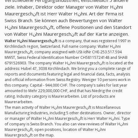
ziele. Inhaber, Direktor oder Manager von Walter Hنhni
Maurergeschنft ist Herr Walter Hنhni. Art der Firma ist
Swiss Branch. Sie können auch Bewertungen von Walter
Hنhni Maurergeschنft, offene Positionen und den Standort
von Walter Hنhni Maurergeschنft auf der Karte anzeigen.
Walter Hنhni Maurergeschنft
is a company, that was registered 1997 in
Kirchlindach region, Switzerland. Full name company: Walter Hنhni
Maurergeschنft, company assigned with USt-IdNr CHE-253.517.594
MWST, Swiss Federal Identification Number CH58115724148 and SHAB
6791526903. The company Walter Hنhni Maurergeschنft is located at the
address: Hubel 47, 3038 Kirchlindach. We bring you a complete range of
reports and documents featuring legal and financial data, facts, analysis
and official information from Swiss Registry. Weniger 10 persons work in
this company. Capital - 944,000 CHF. The company's sales for last year
amounted to Mehr 229,000,000 CHF, and that has Niedrig the credit
rating. Industry category is Maurerarbeiten. List of products are
Maurerarbeiten.
The main activity of Walter Hنhni Maurergeschنft is Miscellaneous
Manufacturing Industries, including 5 other destinations. Owner, director
or manager of Walter Hنhni Maurergeschنft is Herr Walter Hنhni. Type
of company is Swiss Branch. You also can view reviews of Walter Hنhni
Maurergeschنft, open positions, location of Walter Hنhni
Maurergeschنft on the map.