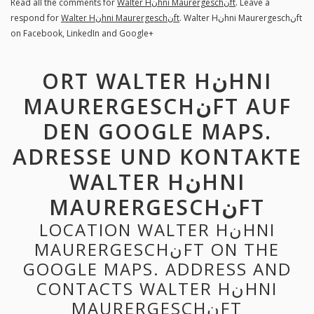
Read all the comments for
Walter Hنhni Maurergeschنft
. Leave a
respond for
Walter Hنhni Maurergeschنft
. Walter Hنhni Maurergeschنft
on Facebook, LinkedIn and Google+
ORT WALTER HنHNI
MAURERGESCHنFT AUF
DEN GOOGLE MAPS.
ADRESSE UND KONTAKTE
WALTER HنHNI
MAURERGESCHنFT
LOCATION WALTER HنHNI
MAURERGESCHنFT ON THE
GOOGLE MAPS. ADDRESS AND
CONTACTS WALTER HنHNI
MAURERGESCHنFT