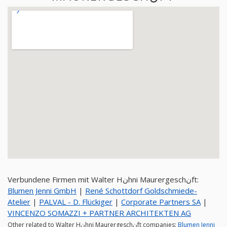
Verbundene Firmen mit Walter Hنhni Maurergeschنft:
Blumen Jenni GmbH
|
René Schottdorf Goldschmiede-
Atelier
|
PALVAL - D. Flückiger
|
Corporate Partners SA
|
VINCENZO SOMAZZI + PARTNER ARCHITEKTEN AG
Other related to Walter Hنhni Maurergeschنft companies:
Blumen Jenni