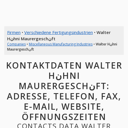
Firmen
•
Verschiedene Fertigungsindustrien
•
Walter
Hنhni Maurergeschنft
Companies
•
Miscellaneous Manufacturing Industries
•
Walter Hنhni
Maurergeschنft
KONTAKTDATEN WALTER
HنHNI
MAURERGESCHنFT:
ADRESSE, TELEFON, FAX,
E-MAIL, WEBSITE,
ÖFFNUNGSZEITEN
CONTACTS DATA WALTER