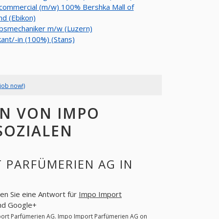
 commercial (m/w) 100% Bershka Mall of
nd (Ebikon)
bsmechaniker m/w (Luzern)
kant/-in (100%) (Stans)
job now!)
N VON IMPO
SOZIALEN
 PARFÜMERIEN AG IN
sen Sie eine Antwort für
Impo Import
und Google+
ort Parfümerien AG
. Impo Import Parfümerien AG on