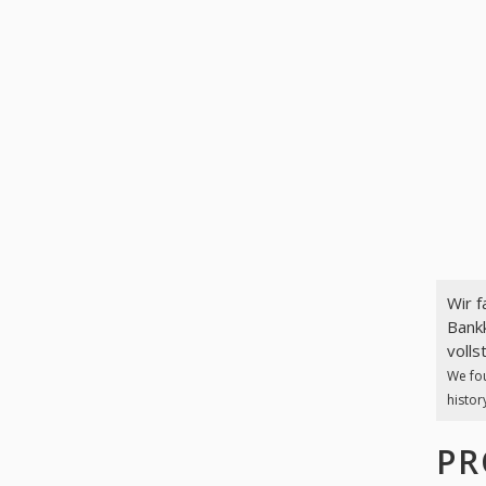
Wir 
Bank
volls
We fo
histor
PR