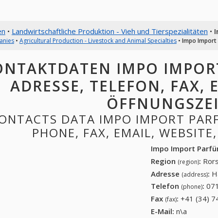
en
•
Landwirtschaftliche Produktion - Vieh und Tierspezialitäten
•
anies
•
Agricultural Production - Livestock and Animal Specialties
•
Impo Import
ONTAKTDATEN IMPO IMPORT
ADRESSE, TELEFON, FAX, E
ÖFFNUNGSZE
ONTACTS DATA IMPO IMPORT PARF
PHONE, FAX, EMAIL, WEBSITE
Impo Import Parf
Region
:
Rors
(region)
Adresse
:
H
(address)
Telefon
:
071
(phone)
Fax
:
+41 (34) 7
(fax)
E-Mail:
n\a