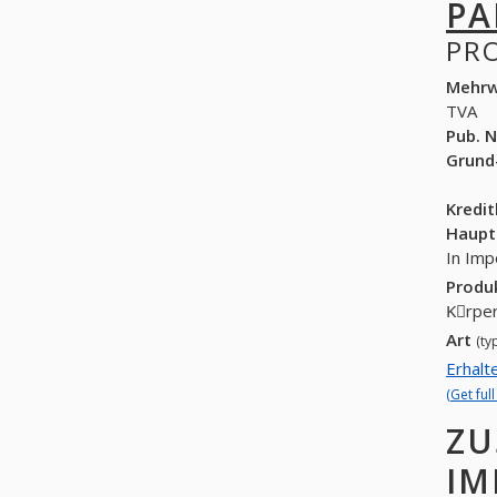
PA
PR
Mehrw
TVA
Pub. N
Grund
Kredi
Haupt
In Imp
Produ
Kِrper
Art
(ty
Erhalt
(Get ful
ZU
IM