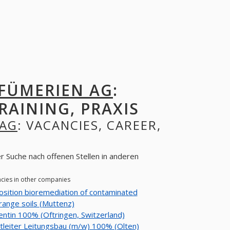
FÜMERIEN AG
:
RAINING, PRAXIS
 AG
: VACANCIES, CAREER,
r Suche nach offenen Stellen in anderen
ncies in other companies
sition bioremediation of contaminated
range soils (Muttenz)
entin 100% (Oftringen, Switzerland)
tleiter Leitungsbau (m/w) 100% (Olten)