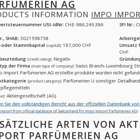
RFÜMERIEN AG
ODUCTS INFORMATION
IMPO IMPO
ertsteuernummer USt-IdNr:
CHE-986.249.386
SFI Nr.:
C
r., SHAB:
3021598758
Arbeitg
-oder Stammkapital
:
187,000 CHF
Umsatz f
(capital)
CHF
tbeurteilung
:
Negativ
Gründun
(credit rating)
typ der Firma
:
Swiss Branch-Luxembourg Str
(main type of company)
o Import Parfümerien AG erstellte produkte wurden nicht gefun
ktkategorie
:
Parfümerien U sonstiger Detailhand
(product category)
pflegemitteln
:
Aktiengesellschaft (AG)
pe)
en Sie den vollständigen Bericht aus der offiziellen Datenbank v
l report from official database of Switzerland for Impo Import Parfümerien AG)
SÄTZLICHE ARTEN VON AKT
PORT PARFÜMERIEN AG