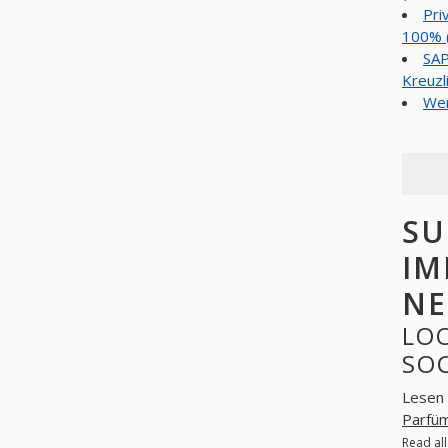
Pri
100% (
SAP
Kreuzl
Wer
SU
IM
NE
LOO
SO
Lesen 
Parfü
Read al