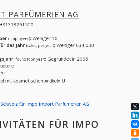
RT PARFÜMERIEN AG
H81313261520
eber
:
Weniger 10
(employees)
ür das Jahr
:
Weniger 634,000
(sales, per year)
gsjahr
:
Gegründet in 2006
(foundation year)
ucture
den
el mit kosmetischen Artikeln U
on Schweiz für Impo Import Parfümerien AG
IVITÄTEN FÜR IMPO