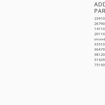
ADD
PA
23910
26790
141101
201104
uncured
335102
36479
381206
51429
75150