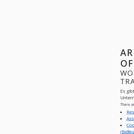
AR
OF
WO
TRA
Es gib
Unter
There a
Res
Ass
Coo
(Belli