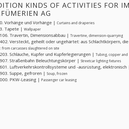
ITION KINDS OF ACTIVITIES FOR 
RFÜMERIEN AG
0. Vorhänge und Vorhänge |
Curtains and draperies
3. Tapete |
Wallpaper
06. Travertin, Dimensionsabbau |
Travertine, dimension-quarrying
02. Versteckt, geheilt oder ungehärtet: aus Schlachtkörpern, di
: from carcasses slaughtered on site
03. Schläuche, Kupfer und Kupferlegierungen |
Tubing, copper and 
907. Straßenbahn Beleuchtungskörper |
Streetcar lighting fixtures
01. Luftverkehrskontrollsysteme und -ausrüstung, elektronisch
903. Suppe, gefroren |
Soup, frozen
000. PKW-Leasing |
Passenger car leasing