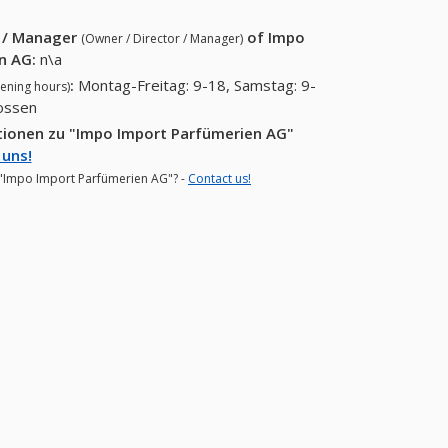
r / Manager
of
Impo
(Owner / Director / Manager)
n AG
:
n\a
:
Montag-Freitag: 9-18, Samstag: 9-
ening hours)
lossen
tionen zu "Impo Import Parfümerien AG"
 uns!
r "Impo Import Parfümerien AG"? -
Contact us!