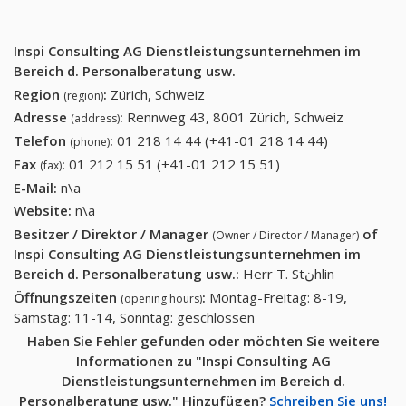
Inspi Consulting AG Dienstleistungsunternehmen im
Bereich d. Personalberatung usw.
Region
:
Zürich, Schweiz
(region)
Adresse
:
Rennweg 43, 8001 Zürich, Schweiz
(address)
Telefon
:
01 218 14 44 (+41-01 218 14 44)
01 218 14
(phone)
44 (+41-01
Fax
:
01 212 15 51 (+41-01 212 15 51)
01 212 15 51 (+41-
(fax)
218 14 44)
01 212 15 51)
E-Mail:
n\a
Website:
n\a
Besitzer / Direktor / Manager
of
(Owner / Director / Manager)
Inspi Consulting AG Dienstleistungsunternehmen im
Bereich d. Personalberatung usw.
:
Herr T. Stنhlin
Öffnungszeiten
:
Montag-Freitag: 8-19,
(opening hours)
Samstag: 11-14, Sonntag: geschlossen
Haben Sie Fehler gefunden oder möchten Sie weitere
Informationen zu "Inspi Consulting AG
Dienstleistungsunternehmen im Bereich d.
Personalberatung usw." Hinzufügen?
Schreiben Sie uns!