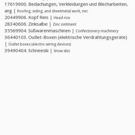
17619900. Bedachungen, Verkleidungen und Blecharbeiten,
ang |
Roofing, siding, and sheetmetal work, nec
20449906. Kopf Reis |
Head rice
28340606. Zinksalbe |
Zinc ointment
35569904. Süßwarenmaschinen |
Confectionery machinery
36440103. Outlet-Boxen (elektrische Verdrahtungsgeräte)
|
Outlet boxes (electric wiring devices)
39490404. Schneeski |
Snow skis