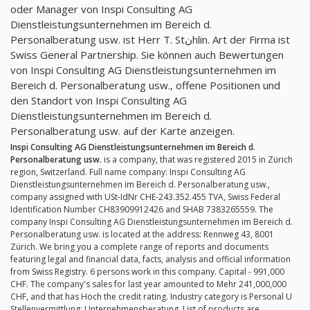
oder Manager von Inspi Consulting AG
Dienstleistungsunternehmen im Bereich d.
Personalberatung usw. ist Herr T. Stنhlin. Art der Firma ist
Swiss General Partnership. Sie können auch Bewertungen
von Inspi Consulting AG Dienstleistungsunternehmen im
Bereich d. Personalberatung usw., offene Positionen und
den Standort von Inspi Consulting AG
Dienstleistungsunternehmen im Bereich d.
Personalberatung usw. auf der Karte anzeigen.
Inspi Consulting AG Dienstleistungsunternehmen im Bereich d.
Personalberatung usw.
is a company, that was registered 2015 in Zürich
region, Switzerland. Full name company: Inspi Consulting AG
Dienstleistungsunternehmen im Bereich d. Personalberatung usw.,
company assigned with USt-IdNr CHE-243.352.455 TVA, Swiss Federal
Identification Number CH83909912426 and SHAB 7383265559. The
company Inspi Consulting AG Dienstleistungsunternehmen im Bereich d.
Personalberatung usw. is located at the address: Rennweg 43, 8001
Zürich. We bring you a complete range of reports and documents
featuring legal and financial data, facts, analysis and official information
from Swiss Registry. 6 persons work in this company. Capital - 991,000
CHF. The company's sales for last year amounted to Mehr 241,000,000
CHF, and that has Hoch the credit rating. Industry category is Personal U
Stellenvermittlung; Unternehmensberatung. List of products are