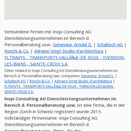
Verbundene Firmen mit Inspi Consulting AG
Dienstleistungsunternehmen im Bereich d.
Personalberatung usw.:
Genevina, Arnold G.
|
Schaltech AG
|
Ronchi & Co.
|
Adriano Voigt Studio d'architettura
|
FLTRAVYS - TRANSPORTS VALLÃ‰E-DE-JOUX - YVERDON-
LES-BAINS - SAINTE-CROIX S.A.
Other related to Inspi Consulting AG Dienstleistungsunternehmen im
Bereich d. Personalberatung usw. companies:
Genevina, Arnold G.
|
Schaltech AG
|
Ronchi & Co.
|
Adriano Voigt Studio d'architettura
|
FLTRAVYS - TRANSPORTS VALLÃ‰E-DE-JOUX - YVERDON-LES-BAINS -
SAINTE-CROIX S.A.
Inspi Consulting AG Dienstleistungsunternehmen im
Bereich d. Personalberatung usw.
ist eine Firma, die in der
Region Zürich in Schweiz registriert wurde 2015.
Vollständiger Firmenname: Inspi Consulting AG
Dienstleistungsunternehmen im Bereich d.
Personalberatung usw., Firma, die der