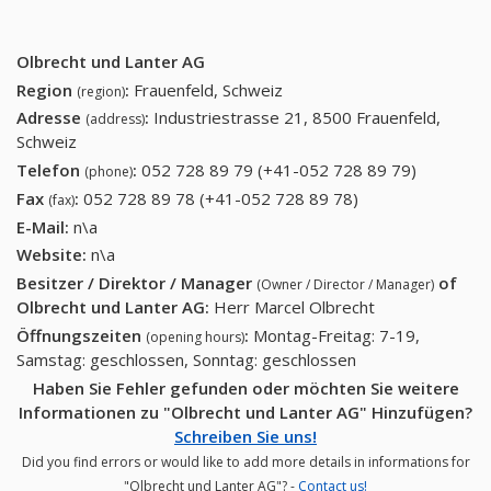
Olbrecht und Lanter AG
Region
:
Frauenfeld, Schweiz
(region)
Adresse
:
Industriestrasse 21, 8500 Frauenfeld,
(address)
Schweiz
Telefon
:
052 728 89 79 (+41-052 728 89 79)
052 728
(phone)
89 79
Fax
:
052 728 89 78 (+41-052 728 89 78)
052 728 89 78
(fax)
(+41-052
(+41-052 728 89
E-Mail:
n\a
728 89
78)
Website:
n\a
79)
Besitzer / Direktor / Manager
of
(Owner / Director / Manager)
Olbrecht und Lanter AG
:
Herr Marcel Olbrecht
Öffnungszeiten
:
Montag-Freitag: 7-19,
(opening hours)
Samstag: geschlossen, Sonntag: geschlossen
Haben Sie Fehler gefunden oder möchten Sie weitere
Informationen zu "Olbrecht und Lanter AG" Hinzufügen?
Schreiben Sie uns!
Did you find errors or would like to add more details in informations for
"Olbrecht und Lanter AG"? -
Contact us!