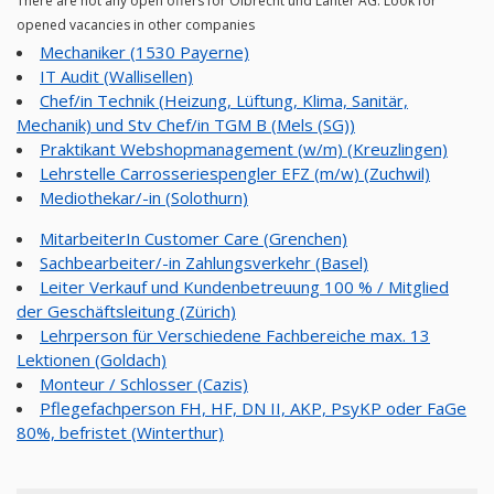
There are not any open offers for Olbrecht und Lanter AG. Look for
opened vacancies in other companies
Mechaniker (1530 Payerne)
IT Audit (Wallisellen)
Chef/in Technik (Heizung, Lüftung, Klima, Sanitär,
Mechanik) und Stv Chef/in TGM B (Mels (SG))
Praktikant Webshopmanagement (w/m) (Kreuzlingen)
Lehrstelle Carrosseriespengler EFZ (m/w) (Zuchwil)
Mediothekar/-in (Solothurn)
MitarbeiterIn Customer Care (Grenchen)
Sachbearbeiter/-in Zahlungsverkehr (Basel)
Leiter Verkauf und Kundenbetreuung 100 % / Mitglied
der Geschäftsleitung (Zürich)
Lehrperson für Verschiedene Fachbereiche max. 13
Lektionen (Goldach)
Monteur / Schlosser (Cazis)
Pflegefachperson FH, HF, DN II, AKP, PsyKP oder FaGe
80%, befristet (Winterthur)