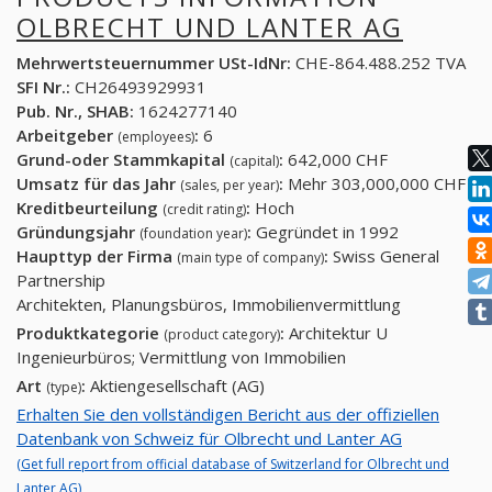
OLBRECHT UND LANTER AG
Mehrwertsteuernummer USt-IdNr:
CHE-864.488.252 TVA
SFI Nr.:
CH26493929931
Pub. Nr., SHAB:
1624277140
Arbeitgeber
:
6
(employees)
Grund-oder Stammkapital
:
642,000 CHF
(capital)
Umsatz für das Jahr
:
Mehr 303,000,000 CHF
(sales, per year)
Kreditbeurteilung
:
Hoch
(credit rating)
Gründungsjahr
:
Gegründet in 1992
(foundation year)
Haupttyp der Firma
:
Swiss General
(main type of company)
Partnership
Architekten, Planungsbüros, Immobilienvermittlung
Produktkategorie
:
Architektur U
(product category)
Ingenieurbüros; Vermittlung von Immobilien
Art
:
Aktiengesellschaft (AG)
(type)
Erhalten Sie den vollständigen Bericht aus der offiziellen
Datenbank von Schweiz für Olbrecht und Lanter AG
(Get full report from official database of Switzerland for Olbrecht und
Lanter AG)