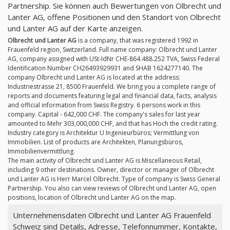
Partnership. Sie können auch Bewertungen von Olbrecht und
Lanter AG, offene Positionen und den Standort von Olbrecht
und Lanter AG auf der Karte anzeigen.
Olbrecht und Lanter AG
is a company, that was registered 1992 in
Frauenfeld region, Switzerland. Full name company: Olbrecht und Lanter
AG, company assigned with USt-IdNr CHE-864.488.252 TVA, Swiss Federal
Identification Number CH26493929931 and SHAB 1624277140. The
company Olbrecht und Lanter AG is located at the address:
Industriestrasse 21, 8500 Frauenfeld. We bring you a complete range of
reports and documents featuring legal and financial data, facts, analysis
and official information from Swiss Registry. 6 persons work in this
company. Capital - 642,000 CHF. The company's sales for last year
amounted to Mehr 303,000,000 CHF, and that has Hoch the credit rating.
Industry category is Architektur U Ingenieurbüros; Vermittlung von
Immobilien. List of products are Architekten, Planungsbüros,
Immobilienvermittlung.
The main activity of Olbrecht und Lanter AG is Miscellaneous Retail,
including 9 other destinations. Owner, director or manager of Olbrecht
und Lanter AG is Herr Marcel Olbrecht. Type of company is Swiss General
Partnership. You also can view reviews of Olbrecht und Lanter AG, open
positions, location of Olbrecht und Lanter AG on the map.
Unternehmensdaten Olbrecht und Lanter AG Frauenfeld
Schweiz sind Details, Adresse, Telefonnummer, Kontakte,