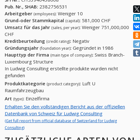
Pub. Nr., SHAB:
2382756531
Arbeitgeber
:
Weniger 10
(employees)
Grund-oder Stammkapital
:
581,000 CHF
(capital)
Umsatz für das Jahr
:
Weniger 751,000,000
(sales, per year)
CHF
Kreditbeurteilung
:
Negativ
(credit rating)
Gründungsjahr
:
Gegründet in 1986
(foundation year)
Haupttyp der Firma
:
Swiss Branch-
(main type of company)
Luxembourg Structure
In Ludwig Consulting erstellte produkte wurden nicht
gefunden
Produktkategorie
:
Luft U
(product category)
Raumfahrzeugbau
Art
:
Einzelfirma
(type)
Erhalten Sie den vollständigen Bericht aus der offiziellen
Datenbank von Schweiz für Ludwig Consulting
(Get full report from official database of Switzerland for Ludwig
Consulting)