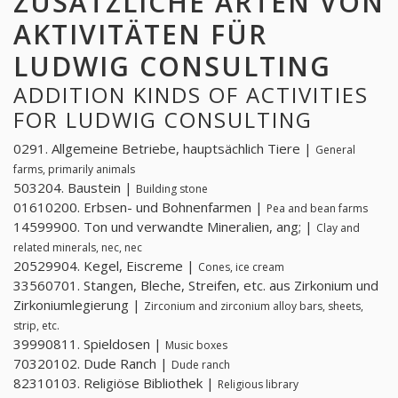
ZUSÄTZLICHE ARTEN VON
AKTIVITÄTEN FÜR
LUDWIG CONSULTING
ADDITION KINDS OF ACTIVITIES
FOR LUDWIG CONSULTING
0291. Allgemeine Betriebe, hauptsächlich Tiere |
General
farms, primarily animals
503204. Baustein |
Building stone
01610200. Erbsen- und Bohnenfarmen |
Pea and bean farms
14599900. Ton und verwandte Mineralien, ang; |
Clay and
related minerals, nec, nec
20529904. Kegel, Eiscreme |
Cones, ice cream
33560701. Stangen, Bleche, Streifen, etc. aus Zirkonium und
Zirkoniumlegierung |
Zirconium and zirconium alloy bars, sheets,
strip, etc.
39990811. Spieldosen |
Music boxes
70320102. Dude Ranch |
Dude ranch
82310103. Religiöse Bibliothek |
Religious library