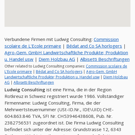
Verbundene Firmen mit Ludwig Consulting:
Commission
scolaire de L'Ecole primaire
|
Bédat and Co SA horlogers
|
Agro-Gem. GmbH Landwirtschaftliche Produkte; Produktion
u. Handel usw
|
Diem Holzbau AG
|
Albisetti Beschriftungen
Other related to Ludwig Consulting companies:
Commission scolaire de
L'Ecole primaire
|
Bédat and Co SA horlogers
|
Agro-Gem. GmbH
Landwirtschaftliche Produkte; Produktion u. Handel usw
|
Diem Holzbau
AG
|
Albisetti Beschriftungen
Ludwig Consulting
ist eine Firma, die in der Region
Rotkreuz in Schweiz registriert wurde 1986. Vollständiger
Firmenname: Ludwig Consulting, Firma, die der
Mehrwertsteuernummer (USt-ID.Nr., IDE\UID) CHE-
604.863.846 TVA, SFI Nr. CH53946438608, Pub. Nr.
2382756531 zugeordnet ist. Die Firma Ludwig Consulting
befindet sich unter der Adresse: Grundstrasse 12, 6343