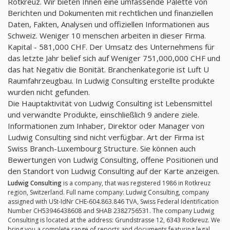
Rotkreuz. Wir bieten Ihnen eine umfassende Palette von
Berichten und Dokumenten mit rechtlichen und finanziellen
Daten, Fakten, Analysen und offiziellen Informationen aus
Schweiz. Weniger 10 menschen arbeiten in dieser Firma.
Kapital - 581,000 CHF. Der Umsatz des Unternehmens für
das letzte Jahr belief sich auf Weniger 751,000,000 CHF und
das hat Negativ die Bonität. Branchenkategorie ist Luft U
Raumfahrzeugbau. In Ludwig Consulting erstellte produkte
wurden nicht gefunden.
Die Hauptaktivität von Ludwig Consulting ist Lebensmittel
und verwandte Produkte, einschließlich 9 andere ziele.
Informationen zum Inhaber, Direktor oder Manager von
Ludwig Consulting sind nicht verfügbar. Art der Firma ist
Swiss Branch-Luxembourg Structure. Sie können auch
Bewertungen von Ludwig Consulting, offene Positionen und
den Standort von Ludwig Consulting auf der Karte anzeigen.
Ludwig Consulting
is a company, that was registered 1986 in Rotkreuz
region, Switzerland. Full name company: Ludwig Consulting, company
assigned with USt-IdNr CHE-604.863.846 TVA, Swiss Federal Identification
Number CH53946438608 and SHAB 2382756531. The company Ludwig
Consulting is located at the address: Grundstrasse 12, 6343 Rotkreuz. We
bring you a complete range of reports and documents featuring legal