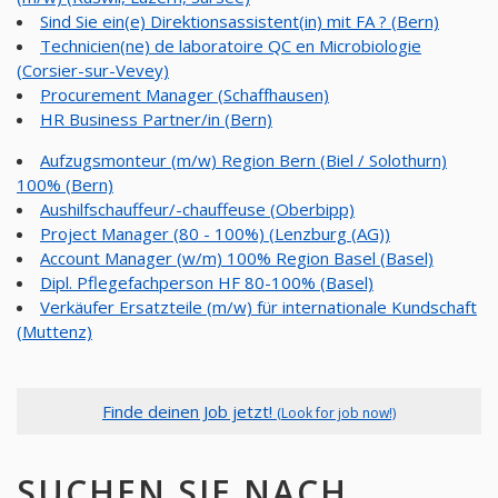
Sind Sie ein(e) Direktionsassistent(in) mit FA ? (Bern)
Technicien(ne) de laboratoire QC en Microbiologie
(Corsier-sur-Vevey)
Procurement Manager (Schaffhausen)
HR Business Partner/in (Bern)
Aufzugsmonteur (m/w) Region Bern (Biel / Solothurn)
100% (Bern)
Aushilfschauffeur/-chauffeuse (Oberbipp)
Project Manager (80 - 100%) (Lenzburg (AG))
Account Manager (w/m) 100% Region Basel (Basel)
Dipl. Pflegefachperson HF 80-100% (Basel)
Verkäufer Ersatzteile (m/w) für internationale Kundschaft
(Muttenz)
Finde deinen Job jetzt!
(Look for job now!)
SUCHEN SIE NACH