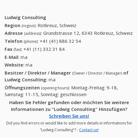
Ludwig Consulting
Region
:
Rotkreuz, Schweiz
(region)
Adresse
:
Grundstrasse 12, 6343 Rotkreuz, Schweiz
(address)
Telefon
:
+41 (41) 886 32 54
+41 (41) 886 32 54
(phone)
Fax
:
+41 (11) 332 31 84
+41 (11) 332 31 84
(fax)
E-Mail:
n\a
Website:
n\a
Besitzer / Direktor / Manager
of
(Owner / Director / Manager)
Ludwig Consulting
:
n\a
Öffnungszeiten
:
Montag-Freitag: 9-18,
(opening hours)
Samstag: 11-15, Sonntag: geschlossen
Haben Sie Fehler gefunden oder möchten Sie weitere
Informationen zu "Ludwig Consulting" Hinzufügen?
Schreiben Sie uns!
Did you find errors or would like to add more details in informations for
"Ludwig Consulting"? -
Contact us!