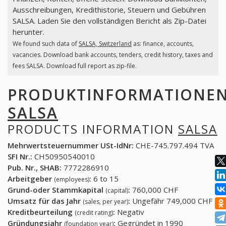
Ausschreibungen, Kredithistorie, Steuern und Gebühren
SALSA. Laden Sie den vollständigen Bericht als Zip-Datei
herunter.
We found such data of
SALSA, Switzerland
as: finance, accounts,
vacancies. Download bank accounts, tenders, credit history, taxes and
fees SALSA. Download full report as zip-file.
PRODUKTINFORMATIONE
SALSA
PRODUCTS INFORMATION
SALSA
Mehrwertsteuernummer USt-IdNr:
CHE-745.797.494 TVA
SFI Nr.:
CH50950540010
Pub. Nr., SHAB:
7772286910
Arbeitgeber
:
6 to 15
(employees)
Grund-oder Stammkapital
:
760,000 CHF
(capital)
Umsatz für das Jahr
:
Ungefähr 749,000 CHF
(sales, per year)
Kreditbeurteilung
:
Negativ
(credit rating)
Gründungsjahr
:
Gegründet in 1990
(foundation year)