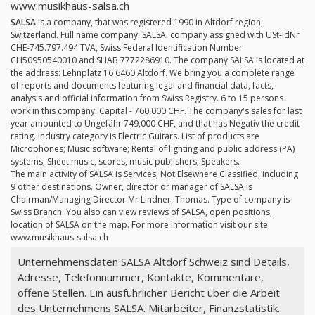
www.musikhaus-salsa.ch
SALSA
is a company, that was registered 1990 in Altdorf region,
Switzerland. Full name company: SALSA, company assigned with USt-IdNr
CHE-745.797.494 TVA, Swiss Federal Identification Number
CH50950540010 and SHAB 7772286910. The company SALSA is located at
the address: Lehnplatz 16 6460 Altdorf. We bring you a complete range
of reports and documents featuring legal and financial data, facts,
analysis and official information from Swiss Registry. 6 to 15 persons
work in this company. Capital - 760,000 CHF. The company's sales for last
year amounted to Ungefähr 749,000 CHF, and that has Negativ the credit
rating. Industry category is Electric Guitars. List of products are
Microphones; Music software; Rental of lighting and public address (PA)
systems; Sheet music, scores, music publishers; Speakers.
The main activity of SALSA is Services, Not Elsewhere Classified, including
9 other destinations. Owner, director or manager of SALSA is
Chairman/Managing Director Mr Lindner, Thomas. Type of company is
Swiss Branch. You also can view reviews of SALSA, open positions,
location of SALSA on the map. For more information visit our site
www.musikhaus-salsa.ch
Unternehmensdaten SALSA Altdorf Schweiz sind Details,
Adresse, Telefonnummer, Kontakte, Kommentare,
offene Stellen. Ein ausführlicher Bericht über die Arbeit
des Unternehmens SALSA. Mitarbeiter, Finanzstatistik.