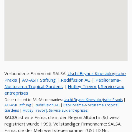
Verbundene Firmen mit SALSA:
Uschi Bryner Kinesiologische
Praxis
|
AO-ASIF Stiftung
|
Rediffusion AG
|
Papiliorama-
Nocturama Tropical Gardens
|
Hutley Trevor J. Service aux
entreprises
Other related to SALSA companies:
Uschi Bryner Kinesiologische Praxis
|
AO-ASIF Stiftung
|
Rediffusion AG
|
Papiliorama-Nocturama Tropical
Gardens
|
Hutley Trevor J. Service aux entreprises
SALSA
ist eine Firma, die in der Region Altdorf in Schweiz
registriert wurde 1990. Vollständiger Firmenname: SALSA,
Firma, die der Mehrwertsteuernummer (USt-ID.Nr.,