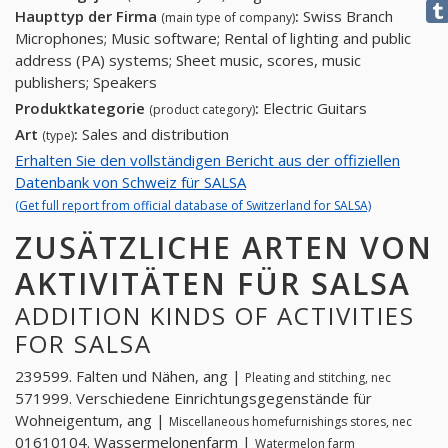
Haupttyp der Firma
:
Swiss Branch
(main type of company)
Microphones; Music software; Rental of lighting and public
address (PA) systems; Sheet music, scores, music
publishers; Speakers
Produktkategorie
:
Electric Guitars
(product category)
Art
:
Sales and distribution
(type)
Erhalten Sie den vollständigen Bericht aus der offiziellen
Datenbank von Schweiz für SALSA
(Get full report from official database of Switzerland for SALSA)
ZUSÄTZLICHE ARTEN VON
AKTIVITÄTEN FÜR SALSA
ADDITION KINDS OF ACTIVITIES
FOR SALSA
239599. Falten und Nähen, ang |
Pleating and stitching, nec
571999. Verschiedene Einrichtungsgegenstände für
Wohneigentum, ang |
Miscellaneous homefurnishings stores, nec
01610104. Wassermelonenfarm |
Watermelon farm