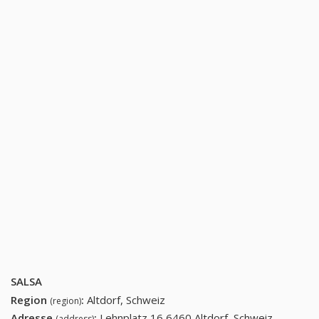
SALSA
Region
:
Altdorf, Schweiz
(region)
Adresse
:
Lehnplatz 16 6460 Altdorf, Schweiz
(address)