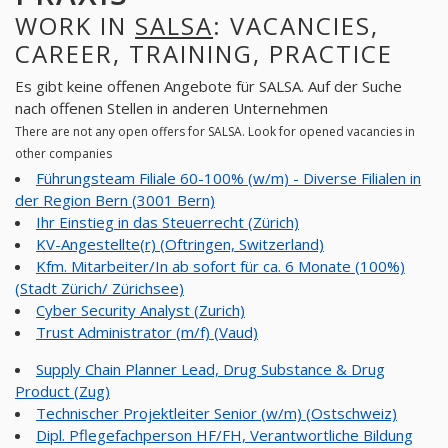
WORK IN
SALSA
: VACANCIES,
CAREER, TRAINING, PRACTICE
Es gibt keine offenen Angebote für SALSA. Auf der Suche
nach offenen Stellen in anderen Unternehmen
There are not any open offers for SALSA. Look for opened vacancies in
other companies
Führungsteam Filiale 60-100% (w/m) - Diverse Filialen in
der Region Bern (3001 Bern)
Ihr Einstieg in das Steuerrecht (Zürich)
KV-Angestellte(r) (Oftringen, Switzerland)
Kfm. Mitarbeiter/In ab sofort für ca. 6 Monate (100%)
(Stadt Zürich/ Zürichsee)
Cyber Security Analyst (Zurich)
Trust Administrator (m/f) (Vaud)
Supply Chain Planner Lead, Drug Substance & Drug
Product (Zug)
Technischer Projektleiter Senior (w/m) (Ostschweiz)
Dipl. Pflegefachperson HF/FH, Verantwortliche Bildung