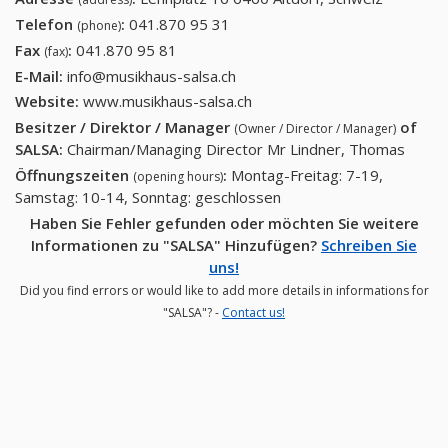
Telefon
:
041.870 95 31
041.870 95 31
(phone)
Fax
:
041.870 95 81
041.870 95 81
(fax)
E-Mail:
info@musikhaus-salsa.ch
Website:
www.musikhaus-salsa.ch
Besitzer / Direktor / Manager
of
(Owner / Director / Manager)
SALSA
:
Chairman/Managing Director Mr Lindner, Thomas
Öffnungszeiten
:
Montag-Freitag: 7-19,
(opening hours)
Samstag: 10-14, Sonntag: geschlossen
Haben Sie Fehler gefunden oder möchten Sie weitere
Informationen zu "SALSA" Hinzufügen?
Schreiben Sie
uns!
Did you find errors or would like to add more details in informations for
"SALSA"? -
Contact us!