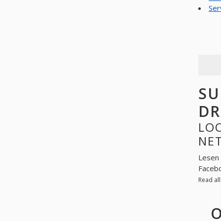
Ser
SU
DR
LOO
NE
Lesen 
Facebo
Read al
O