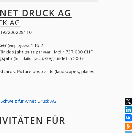
NET DRUCK AG
CK AG
H92206228110
eber
:
1 to 2
(employees)
ür das Jahr
:
Mehr 737,000 CHF
(sales, per year)
gsjahr
:
Gegründet in 2007
(foundation year)
ostcards; Picture postcards (landscapes, places
n Schweiz für Arnet Druck AG
IVITÄTEN FÜR