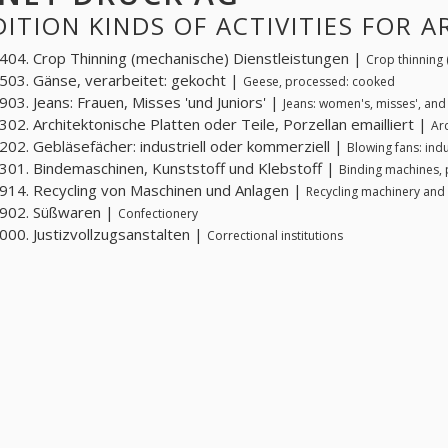
ITION KINDS OF ACTIVITIES FOR 
04. Crop Thinning (mechanische) Dienstleistungen |
Crop thinning 
03. Gänse, verarbeitet: gekocht |
Geese, processed: cooked
03. Jeans: Frauen, Misses 'und Juniors' |
Jeans: women's, misses', and 
02. Architektonische Platten oder Teile, Porzellan emailliert |
Ar
02. Gebläsefächer: industriell oder kommerziell |
Blowing fans: ind
01. Bindemaschinen, Kunststoff und Klebstoff |
Binding machines, 
14. Recycling von Maschinen und Anlagen |
Recycling machinery an
902. Süßwaren |
Confectionery
00. Justizvollzugsanstalten |
Correctional institutions