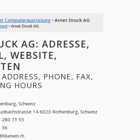
ßer Computerausrüstung
•
Arnet Druck AG
ment
•
Arnet Druck AG
CK AG: ADRESSE,
L, WEBSITE,
ITEN
ADDRESS, PHONE, FAX,
NING HOURS
enburg, Schweiz
uzibachstrasse 14 6023 Rothenburg, Schweiz
.280 73 55
041.280 73 55
3 36
041.280 03 36
@bluewin.ch