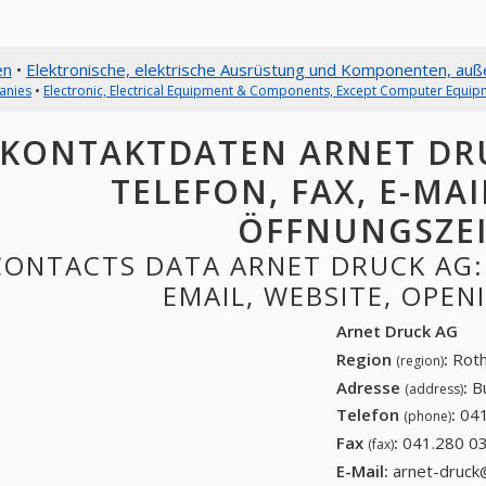
en
•
Elektronische, elektrische Ausrüstung und Komponenten, au
anies
•
Electronic, Electrical Equipment & Components, Except Computer Equip
KONTAKTDATEN ARNET DRU
TELEFON, FAX, E-MAI
ÖFFNUNGSZE
CONTACTS DATA ARNET DRUCK AG: 
EMAIL, WEBSITE, OPE
Arnet Druck AG
Region
:
Roth
(region)
Adresse
:
B
(address)
Telefon
:
041
(phone)
Fax
:
041.280 0
(fax)
E-Mail:
arnet-druck