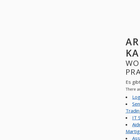
AR
KA
WO
PR
Es gib
There a
Log
Sen
Tradin
IT 
Aid
Martig
Ass