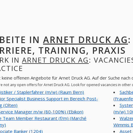
BEITE IN
ARNET DRUCK AG
RRIERE, TRAINING, PRAXIS
RK IN
ARNET DRUCK AG
: VACANCIE
ACTICE
t keine offenen Angebote für Arnet Druck AG. Auf der Suche nach
re not any open offers for Arnet Druck AG. Look for opened vacancies in othe
istiker / Staplerfahrer (m/w) (Raum Bern)
Sachbe
ior Specialist Business Support im Bereich Post-
(Frauenfe
g (Olten)
System
Service Manager m/w (80-100%) (Ebikon)
(m/w) 10
e Team Member Restaurant (f/m) (Marché
Walzen
ny)
Wimmis B
ociate Banker (1204)
Asset 