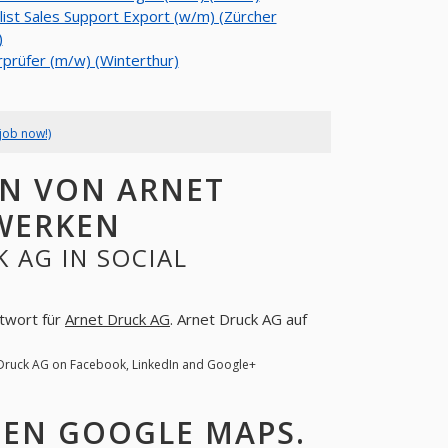
list Sales Support Export (w/m) (Zürcher
)
prüfer (m/w) (Winterthur)
job now!)
N VON ARNET
ZWERKEN
 AG IN SOCIAL
ntwort für
Arnet Druck AG
. Arnet Druck AG auf
 Druck AG on Facebook, LinkedIn and Google+
DEN GOOGLE MAPS.