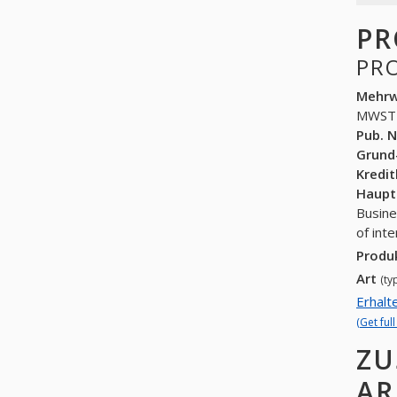
PR
PR
Mehrw
MWST
Pub. N
Grund
Kredi
Haupt
Busine
of int
Produ
Art
(ty
Erhalt
(Get ful
ZU
AR