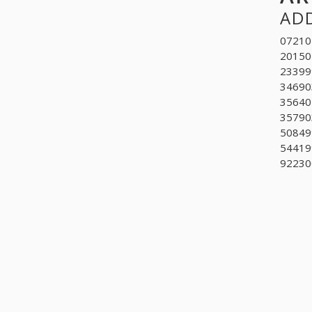
ADD
072104
201505
233999
346903
356402
357903
508499
54419
922300