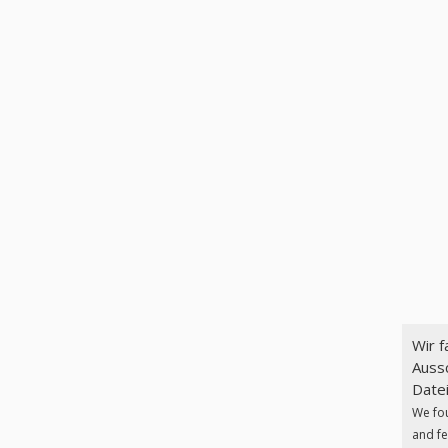
Wir 
Aussc
Datei
We fo
and fe