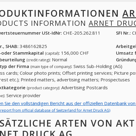
ODUKTINFORMATIONEN
AR
ODUCTS INFORMATION
ARNET DRU
ertsteuernummer USt-IdNr:
CHE-205.262.811
SFI Nr.:
C
r., SHAB:
3486162825
Arbeitg
-oder Stammkapital
:
156,000 CHF
Umsatz f
(capital)
tbeurteilung
:
Normal
Gründun
(credit rating)
typ der Firma
:
Swiss Sub-Holding (AG)
(main type of company)
ss cards; Colour photo prints; Offset printing services; Picture p
erest etc.); Printed matters, advertising matters; Prospectuses
ktkategorie
:
Advertising Postcards
(product category)
:
Service provider
pe)
en Sie den vollständigen Bericht aus der offiziellen Datenbank vo
l report from official database of Switzerland for Arnet Druck AG)
SÄTZLICHE ARTEN VON AKT
NET DRUCK AG