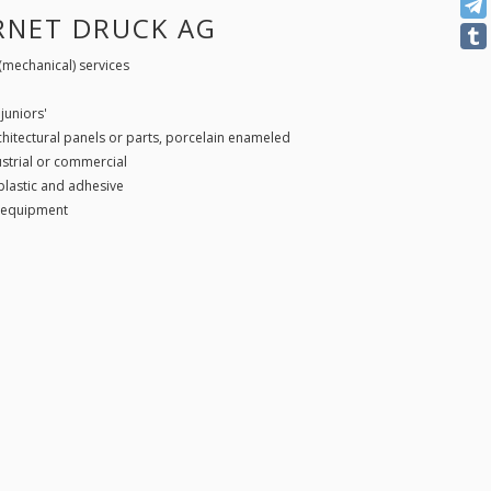
ARNET DRUCK AG
(mechanical) services
juniors'
chitectural panels or parts, porcelain enameled
ustrial or commercial
plastic and adhesive
d equipment