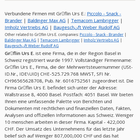
Verbundene Firmen mit Grِflin Urs E.:
Piccolo - Snack -
Brander
|
Baldinger Max AG
|
Temacom Lambrigger
|
Imholz Vertriebs AG
|
Baugeschنft Weber Rudolf AG
Other related to Grِflin Urs E. companies:
Piccolo - Snack - Brander
|
Baldinger Max AG
|
Temacom Lambrigger
|
Imholz Vertriebs AG
|
Baugeschنft Weber Rudolf AG
Grِflin Urs E.
ist eine Firma, die in der Region Basel in
Schweiz registriert wurde 1997. Vollständiger Firmenname:
Grِflin Urs E., Firma, die der Mehrwertsteuernummer (USt-
ID.Nr., IDE\UID) CHE-525.729.768 MWST, SFI Nr.
CH96565628708, Pub. Nr. 6016752561 zugeordnet ist. Die
Firma Grِflin Urs E. befindet sich unter der Adresse:
Wallstrasse 8, 4000 Basel. Postfach: 4051 Basel. Wir bieten
Ihnen eine umfassende Palette von Berichten und
Dokumenten mit rechtlichen und finanziellen Daten, Fakten,
Analysen und offiziellen Informationen aus Schweiz. Weniger
10 menschen arbeiten in dieser Firma. Kapital - 422,000
CHF. Der Umsatz des Unternehmens für das letzte Jahr
belief sich auf Weniger 807,000,000 CHF und das hat