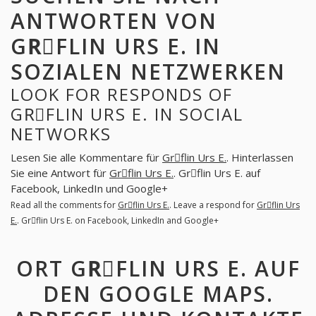
ANTWORTEN VON
GRِFLIN URS E. IN
SOZIALEN NETZWERKEN
LOOK FOR RESPONDS OF
GRِFLIN URS E. IN SOCIAL
NETWORKS
Lesen Sie alle Kommentare für
Grِflin Urs E.
. Hinterlassen
Sie eine Antwort für
Grِflin Urs E.
. Grِflin Urs E. auf
Facebook, LinkedIn und Google+
Read all the comments for
Grِflin Urs E.
. Leave a respond for
Grِflin Urs
E.
. Grِflin Urs E. on Facebook, LinkedIn and Google+
ORT GRِFLIN URS E. AUF
DEN GOOGLE MAPS.