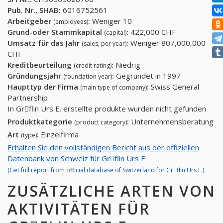
Pub. Nr., SHAB:
6016752561
Arbeitgeber
:
Weniger 10
(employees)
Grund-oder Stammkapital
:
422,000 CHF
(capital)
Umsatz für das Jahr
:
Weniger 807,000,000
(sales, per year)
CHF
Kreditbeurteilung
:
Niedrig
(credit rating)
Gründungsjahr
:
Gegründet in 1997
(foundation year)
Haupttyp der Firma
:
Swiss General
(main type of company)
Partnership
In Grِflin Urs E. erstellte produkte wurden nicht gefunden
Produktkategorie
:
Unternehmensberatung
(product category)
Art
:
Einzelfirma
(type)
Erhalten Sie den vollständigen Bericht aus der offiziellen
Datenbank von Schweiz für Grِflin Urs E.
(Get full report from official database of Switzerland for Grِflin Urs E.)
ZUSÄTZLICHE ARTEN VON
AKTIVITÄTEN FÜR