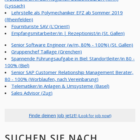
(Lyssach)
Lehrstelle als Polymechaniker EFZ ab Sommer 2019
(Rheinfelden)
Fournituriste SAV (L'Orient)
Empfangsmitarbeiter/in | Rezeptionist/in (St. Gallen)
Senior Software Engineer (w/m, 80% - 100%) (St. Gallen)
Gruppenchef Taillage (Grenchen)
Spannende Führungsaufgabe in Biel: Standortleiter/in 80 -
100% (Biel)
Senior SAP Customer Relationship Management Berater,
80 - 100% (Worblaufen, nach Vereinbarung)
Telematiker/in Anlagen & Umsysteme (Basel)
Sales Advisor (Zug)
Finde deinen Job jetzt!
(Look for job now!)
SUCHEN SIE NACH