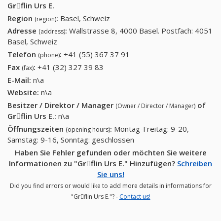
Grِflin Urs E.
Region
:
Basel, Schweiz
(region)
Adresse
:
Wallstrasse 8, 4000 Basel. Postfach: 4051
(address)
Basel, Schweiz
Telefon
:
+41 (55) 367 37 91
+41 (55) 367 37 91
(phone)
Fax
:
+41 (32) 327 39 83
+41 (32) 327 39 83
(fax)
E-Mail:
n\a
Website:
n\a
Besitzer / Direktor / Manager
of
(Owner / Director / Manager)
Grِflin Urs E.
:
n\a
Öffnungszeiten
:
Montag-Freitag: 9-20,
(opening hours)
Samstag: 9-16, Sonntag: geschlossen
Haben Sie Fehler gefunden oder möchten Sie weitere
Informationen zu "Grِflin Urs E." Hinzufügen?
Schreiben
Sie uns!
Did you find errors or would like to add more details in informations for
"Grِflin Urs E."? -
Contact us!