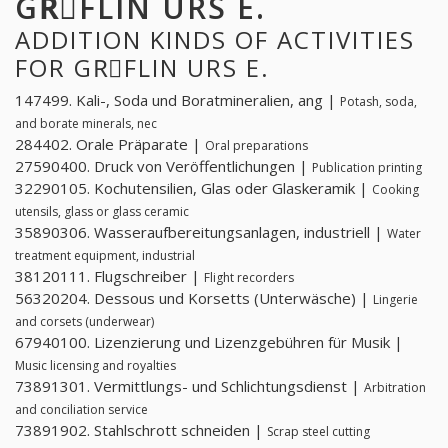
GRِFLIN URS E.
ADDITION KINDS OF ACTIVITIES
FOR GRِFLIN URS E.
147499. Kali-, Soda und Boratmineralien, ang |
Potash, soda,
and borate minerals, nec
284402. Orale Präparate |
Oral preparations
27590400. Druck von Veröffentlichungen |
Publication printing
32290105. Kochutensilien, Glas oder Glaskeramik |
Cooking
utensils, glass or glass ceramic
35890306. Wasseraufbereitungsanlagen, industriell |
Water
treatment equipment, industrial
38120111. Flugschreiber |
Flight recorders
56320204. Dessous und Korsetts (Unterwäsche) |
Lingerie
and corsets (underwear)
67940100. Lizenzierung und Lizenzgebühren für Musik |
Music licensing and royalties
73891301. Vermittlungs- und Schlichtungsdienst |
Arbitration
and conciliation service
73891902. Stahlschrott schneiden |
Scrap steel cutting