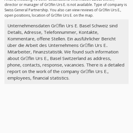
director or manager of Grِflin Urs E. is not available. Type of company is
Swiss General Partnership. You also can view reviews of Grِflin Urs E.,
open positions, location of Grِflin Urs E. on the map.
Unternehmensdaten Grِflin Urs E. Basel Schweiz sind
Details, Adresse, Telefonnummer, Kontakte,
Kommentare, offene Stellen. Ein ausführlicher Bericht
über die Arbeit des Unternehmens Grِflin Urs E..
Mitarbeiter, Finanzstatistik. We found such information
about Grِflin Urs E., Basel Switzerland as address,
phone, contacts, response, vacancies. There is a detailed
report on the work of the company Grِflin Urs E.,
employees, financial statistics.