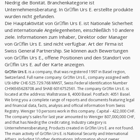
Niedrig die Bonität. Branchenkategorie ist
Unternehmensberatung. In Grِflin Urs E. erstellte produkte
wurden nicht gefunden.
Die Hauptaktivität von Grِflin Urs E. ist Nationale Sicherheit
und internationale Angelegenheiten, einschließlich 10 andere
ziele. Informationen zum Inhaber, Direktor oder Manager
von Grِflin Urs E. sind nicht verfügbar. Art der Firma ist
Swiss General Partnership. Sie können auch Bewertungen
von Grِflin Urs E., offene Positionen und den Standort von
Grِflin Urs E. auf der Karte anzeigen.
Grِflin Urs E.
is a company, that was registered 1997 in Basel region,
Switzerland. Full name company: Grِflin Urs E., company assigned with
USt-IdNr CHE-525.729.768 MWST, Swiss Federal Identification Number
CH96565628708 and SHAB 6016752561. The company Grِflin Urs E. is
located at the address: Wallstrasse 8, 4000 Basel. Postfach: 4051 Basel.
We bring you a complete range of reports and documents featuring legal
and financial data, facts, analysis and official information from Swiss
Registry. Weniger 10 persons work in this company. Capital - 422,000 CHF.
The company's sales for last year amounted to Weniger 807,000,000 CHF,
and that has Niedrig the credit rating. Industry category is
Unternehmensberatung. Products created in Grِflin Urs E. are not found.
The main activity of Grِflin Urs E. is National Security and International
Affairs, including 10 other destinations. Information about owner,