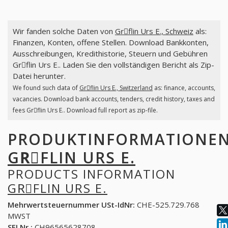
Wir fanden solche Daten von
Grِflin Urs E., Schweiz
als:
Finanzen, Konten, offene Stellen. Download Bankkonten,
Ausschreibungen, Kredithistorie, Steuern und Gebühren
Grِflin Urs E.. Laden Sie den vollständigen Bericht als Zip-
Datei herunter.
We found such data of
Grِflin Urs E., Switzerland
as: finance, accounts,
vacancies. Download bank accounts, tenders, credit history, taxes and
fees Grِflin Urs E.. Download full report as zip-file.
PRODUKTINFORMATIONE
GRِFLIN URS E.
PRODUCTS INFORMATION
GRِFLIN URS E.
Mehrwertsteuernummer USt-IdNr:
CHE-525.729.768
MWST
SFI Nr.:
CH96565628708