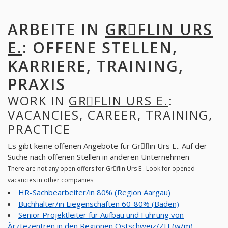
ARBEITE IN
GRِFLIN URS
E.
: OFFENE STELLEN,
KARRIERE, TRAINING,
PRAXIS
WORK IN
GRِFLIN URS E.
:
VACANCIES, CAREER, TRAINING,
PRACTICE
Es gibt keine offenen Angebote für Grِflin Urs E.. Auf der
Suche nach offenen Stellen in anderen Unternehmen
There are not any open offers for Grِflin Urs E.. Look for opened
vacancies in other companies
HR-Sachbearbeiter/in 80% (Region Aargau)
Buchhalter/in Liegenschaften 60-80% (Baden)
Senior Projektleiter für Aufbau und Führung von
Ärztezentren in den Regionen Ostschweiz/ZH (w/m)