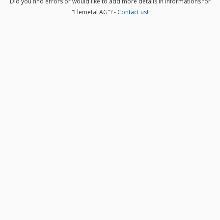
Did you find errors or would like to add more details in informations for
"Elemetal AG"? -
Contact us!