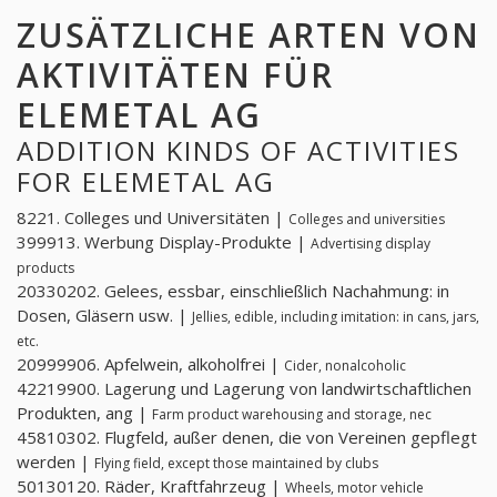
ZUSÄTZLICHE ARTEN VON
AKTIVITÄTEN FÜR
ELEMETAL AG
ADDITION KINDS OF ACTIVITIES
FOR ELEMETAL AG
8221. Colleges und Universitäten |
Colleges and universities
399913. Werbung Display-Produkte |
Advertising display
products
20330202. Gelees, essbar, einschließlich Nachahmung: in
Dosen, Gläsern usw. |
Jellies, edible, including imitation: in cans, jars,
etc.
20999906. Apfelwein, alkoholfrei |
Cider, nonalcoholic
42219900. Lagerung und Lagerung von landwirtschaftlichen
Produkten, ang |
Farm product warehousing and storage, nec
45810302. Flugfeld, außer denen, die von Vereinen gepflegt
werden |
Flying field, except those maintained by clubs
50130120. Räder, Kraftfahrzeug |
Wheels, motor vehicle