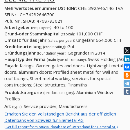
Mehrwertsteuernummer USt-IdNr:
CHE-392.946.146 TVA
SFI Nr.:
CH74282646700
Pub. Nr., SHAB:
4768793621
Arbeitgeber
:
40 to 100
(employees)
Grund-oder Stammkapital
:
101,000 CHF
(capital)
Umsatz für das Jahr
:
Ungefähr 664,000 CHF
(sales, per year)
Kreditbeurteilung
:
Gut
(credit rating)
Gründungsjahr
:
Gegründet in 2014
(foundation year)
Haupttyp der Firma
:
Swiss Holding (AG)
(main type of company)
Façade facings; Garden gates and doors; Lightweight metal
doors, aluminium doors; Profiled sheet metal for wall and
roof facings; Sheet metal working services for special
constructions; Steel structures; Tinsmiths
Produktkategorie
:
Aluminium Window
(product category)
Profiles
Art
:
Service provider; Manufacturers
(type)
Erhalten Sie den vollständigen Bericht aus der offiziellen
Datenbank von Schweiz für Elemetal AG
(Get full report from official database of Switzerland for Elemetal AG)