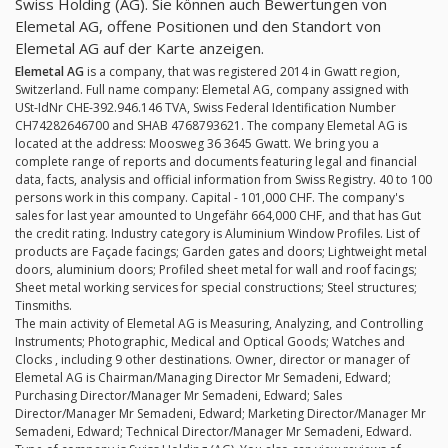
Swiss Holding (AG). Sie können auch Bewertungen von
Elemetal AG, offene Positionen und den Standort von
Elemetal AG auf der Karte anzeigen.
Elemetal AG
is a company, that was registered 2014 in Gwatt region,
Switzerland. Full name company: Elemetal AG, company assigned with
USt-IdNr CHE-392.946.146 TVA, Swiss Federal Identification Number
CH74282646700 and SHAB 4768793621. The company Elemetal AG is
located at the address: Moosweg 36 3645 Gwatt. We bring you a
complete range of reports and documents featuring legal and financial
data, facts, analysis and official information from Swiss Registry. 40 to 100
persons work in this company. Capital - 101,000 CHF. The company's
sales for last year amounted to Ungefähr 664,000 CHF, and that has Gut
the credit rating. Industry category is Aluminium Window Profiles. List of
products are Façade facings; Garden gates and doors; Lightweight metal
doors, aluminium doors; Profiled sheet metal for wall and roof facings;
Sheet metal working services for special constructions; Steel structures;
Tinsmiths.
The main activity of Elemetal AG is Measuring, Analyzing, and Controlling
Instruments; Photographic, Medical and Optical Goods; Watches and
Clocks , including 9 other destinations. Owner, director or manager of
Elemetal AG is Chairman/Managing Director Mr Semadeni, Edward;
Purchasing Director/Manager Mr Semadeni, Edward; Sales
Director/Manager Mr Semadeni, Edward; Marketing Director/Manager Mr
Semadeni, Edward; Technical Director/Manager Mr Semadeni, Edward.