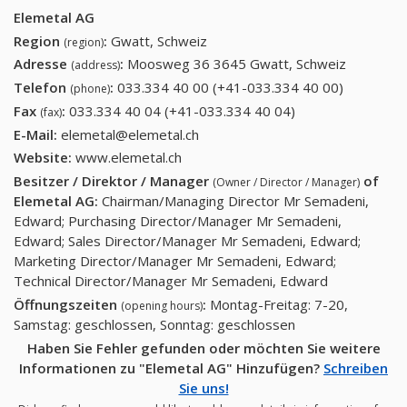
Elemetal AG
Region
:
Gwatt, Schweiz
(region)
Adresse
:
Moosweg 36 3645 Gwatt, Schweiz
(address)
Telefon
:
033.334 40 00 (+41-033.334 40 00)
033.334
(phone)
40 00
Fax
:
033.334 40 04 (+41-033.334 40 04)
033.334 40 04
(fax)
(+41-
(+41-033.334 40
E-Mail:
elemetal@elemetal.ch
033.334
04)
Website:
www.elemetal.ch
40 00)
Besitzer / Direktor / Manager
of
(Owner / Director / Manager)
Elemetal AG
:
Chairman/Managing Director Mr Semadeni,
Edward; Purchasing Director/Manager Mr Semadeni,
Edward; Sales Director/Manager Mr Semadeni, Edward;
Marketing Director/Manager Mr Semadeni, Edward;
Technical Director/Manager Mr Semadeni, Edward
Öffnungszeiten
:
Montag-Freitag: 7-20,
(opening hours)
Samstag: geschlossen, Sonntag: geschlossen
Haben Sie Fehler gefunden oder möchten Sie weitere
Informationen zu "Elemetal AG" Hinzufügen?
Schreiben
Sie uns!