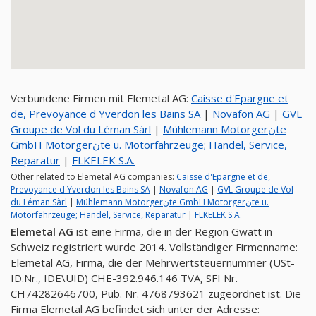
Verbundene Firmen mit Elemetal AG:
Caisse d'Epargne et
de, Prevoyance d Yverdon les Bains SA
|
Novafon AG
|
GVL
Groupe de Vol du Léman Sàrl
|
Mühlemann Motorgerنte
GmbH Motorgerنte u. Motorfahrzeuge; Handel, Service,
Reparatur
|
FLKELEK S.A.
Other related to Elemetal AG companies:
Caisse d'Epargne et de,
Prevoyance d Yverdon les Bains SA
|
Novafon AG
|
GVL Groupe de Vol
du Léman Sàrl
|
Mühlemann Motorgerنte GmbH Motorgerنte u.
Motorfahrzeuge; Handel, Service, Reparatur
|
FLKELEK S.A.
Elemetal AG
ist eine Firma, die in der Region Gwatt in
Schweiz registriert wurde 2014. Vollständiger Firmenname:
Elemetal AG, Firma, die der Mehrwertsteuernummer (USt-
ID.Nr., IDE\UID) CHE-392.946.146 TVA, SFI Nr.
CH74282646700, Pub. Nr. 4768793621 zugeordnet ist. Die
Firma Elemetal AG befindet sich unter der Adresse: