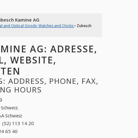
besch Kamine AG
cal and Optical Goods; Watches and Clocks
•
Zubesch
INE AG: ADRESSE,
L, WEBSITE,
ITEN
: ADDRESS, PHONE, FAX,
NING HOURS
G
 Schweiz
\A Schweiz
 (52) 113 14 20
+41 (52) 113 14 20
24 65 40
+41 (41) 224 65 40