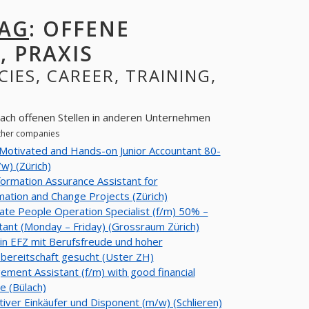
 AG
: OFFENE
, PRAXIS
CIES, CAREER, TRAINING,
nach offenen Stellen in anderen Unternehmen
other companies
Motivated and Hands-on Junior Accountant 80-
) (Zürich)
ormation Assurance Assistant for
ation and Change Projects (Zürich)
ate People Operation Specialist (f/m) 50% –
ant (Monday – Friday) (Grossraum Zürich)
in EFZ mit Berufsfreude und hoher
bereitschaft gesucht (Uster ZH)
ment Assistant (f/m) with good financial
 (Bülach)
iver Einkäufer und Disponent (m/w) (Schlieren)