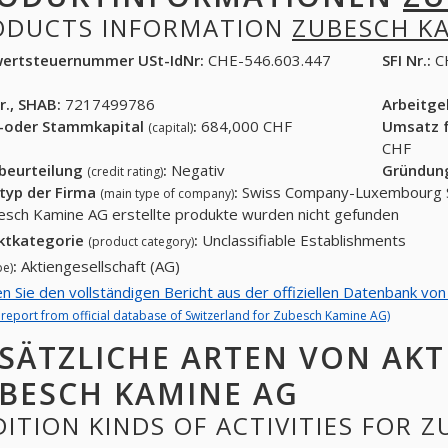
ODUCTS INFORMATION
ZUBESCH K
ertsteuernummer USt-IdNr:
CHE-546.603.447
SFI Nr.:
C
r., SHAB:
7217499786
Arbeitg
-oder Stammkapital
:
684,000 CHF
Umsatz f
(capital)
CHF
tbeurteilung
:
Negativ
Gründun
(credit rating)
typ der Firma
:
Swiss Company-Luxembourg S
(main type of company)
esch Kamine AG erstellte produkte wurden nicht gefunden
ktkategorie
:
Unclassifiable Establishments
(product category)
:
Aktiengesellschaft (AG)
pe)
en Sie den vollständigen Bericht aus der offiziellen Datenbank v
l report from official database of Switzerland for Zubesch Kamine AG)
SÄTZLICHE ARTEN VON AKT
BESCH KAMINE AG
ITION KINDS OF ACTIVITIES FOR 