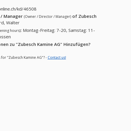
nline.ch/kd/46508
r / Manager
of
Zubesch
(Owner / Director / Manager)
d, Walter
:
Montag-Freitag: 7-20, Samstag: 11-
ening hours)
lossen
ionen zu "Zubesch Kamine AG" Hinzufügen?
ns for "Zubesch Kamine AG"? -
Contact us!