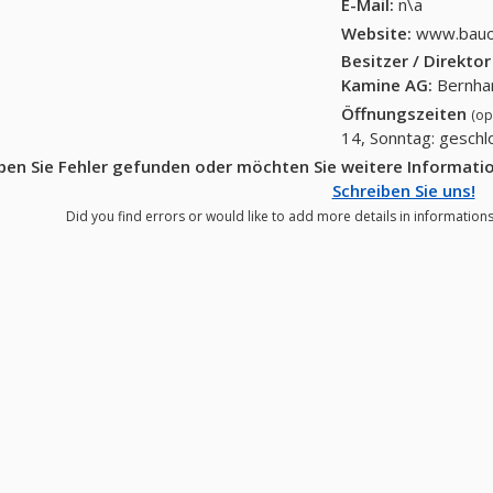
E-Mail:
n\a
Website:
www.bauo
Besitzer / Direkto
Kamine AG
:
Bernhar
Öffnungszeiten
(op
14, Sonntag: gesch
ben Sie Fehler gefunden oder möchten Sie weitere Informat
Schreiben Sie uns!
Did you find errors or would like to add more details in informatio