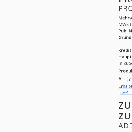
PR
Mehrw
MWST
Pub. N
Grund
Kredi
Haupt
In Zub
Produ
Art
(ty
Erhalt
(Get ful
ZU
ZU
ADD