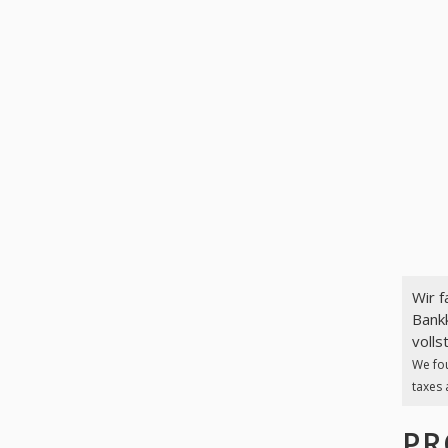
Wir 
Bank
volls
We fo
taxes 
PR