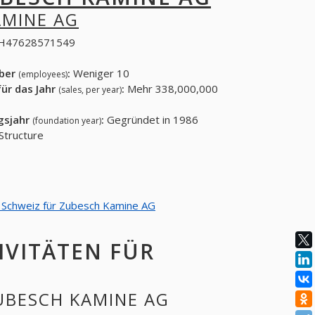
AMINE AG
H47628571549
eber
:
Weniger 10
(employees)
ür das Jahr
:
Mehr 338,000,000
(sales, per year)
gsjahr
:
Gegründet in 1986
(foundation year)
tructure
on Schweiz für Zubesch Kamine AG
IVITÄTEN FÜR
ZUBESCH KAMINE AG