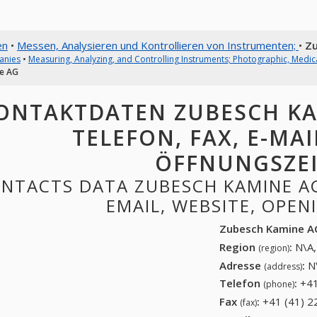
en
•
Messen, Analysieren und Kontrollieren von Instrumenten;
•
Zu
anies
•
Measuring, Analyzing, and Controlling Instruments; Photographic, Medi
e AG
ONTAKTDATEN ZUBESCH KAM
TELEFON, FAX, E-MAI
ÖFFNUNGSZE
NTACTS DATA ZUBESCH KAMINE AG
EMAIL, WEBSITE, OPE
Zubesch Kamine A
Region
:
N\A,
(region)
Adresse
:
N
(address)
Telefon
:
+41
(phone)
Fax
:
+41 (41) 2
(fax)