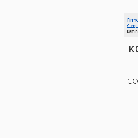
Firm
Comp
Kamin
K
CO