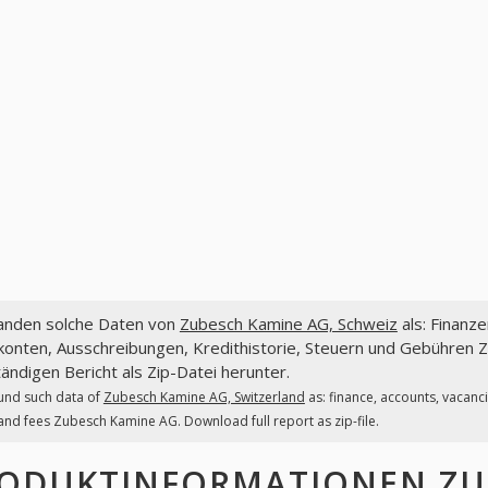
fanden solche Daten von
Zubesch Kamine AG, Schweiz
als: Finanz
konten, Ausschreibungen, Kredithistorie, Steuern und Gebühren 
tändigen Bericht als Zip-Datei herunter.
und such data of
Zubesch Kamine AG, Switzerland
as: finance, accounts, vacanc
and fees Zubesch Kamine AG. Download full report as zip-file.
ODUKTINFORMATIONEN
ZU