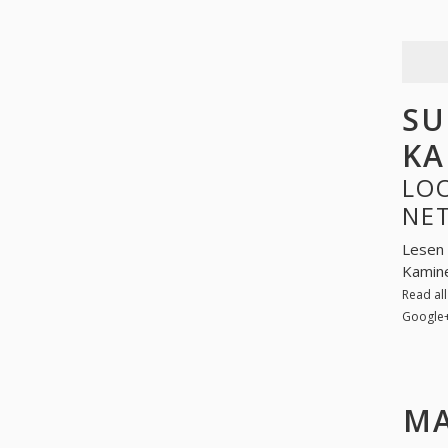
SU
KA
LOO
NE
Lesen 
Kamine
Read al
Google
MA