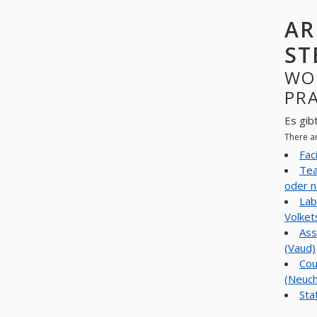
AR
ST
WO
PR
Es gib
There a
Fac
Tea
oder n
Lab
Volket
Ass
(Vaud)
Cou
(Neuch
Sta