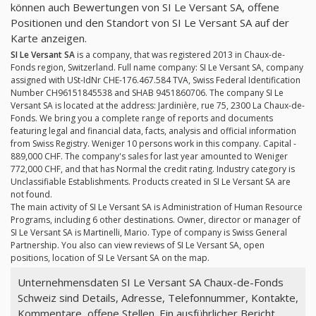
können auch Bewertungen von SI Le Versant SA, offene
Positionen und den Standort von SI Le Versant SA auf der
Karte anzeigen.
SI Le Versant SA
is a company, that was registered 2013 in Chaux-de-
Fonds region, Switzerland. Full name company: SI Le Versant SA, company
assigned with USt-IdNr CHE-176.467.584 TVA, Swiss Federal Identification
Number CH96151845538 and SHAB 9451860706. The company SI Le
Versant SA is located at the address: Jardinière, rue 75, 2300 La Chaux-de-
Fonds. We bring you a complete range of reports and documents
featuring legal and financial data, facts, analysis and official information
from Swiss Registry. Weniger 10 persons work in this company. Capital -
889,000 CHF. The company's sales for last year amounted to Weniger
772,000 CHF, and that has Normal the credit rating. Industry category is
Unclassifiable Establishments. Products created in SI Le Versant SA are
not found.
The main activity of SI Le Versant SA is Administration of Human Resource
Programs, including 6 other destinations. Owner, director or manager of
SI Le Versant SA is Martinelli, Mario. Type of company is Swiss General
Partnership. You also can view reviews of SI Le Versant SA, open
positions, location of SI Le Versant SA on the map.
Unternehmensdaten SI Le Versant SA Chaux-de-Fonds
Schweiz sind Details, Adresse, Telefonnummer, Kontakte,
Kommentare, offene Stellen. Ein ausführlicher Bericht