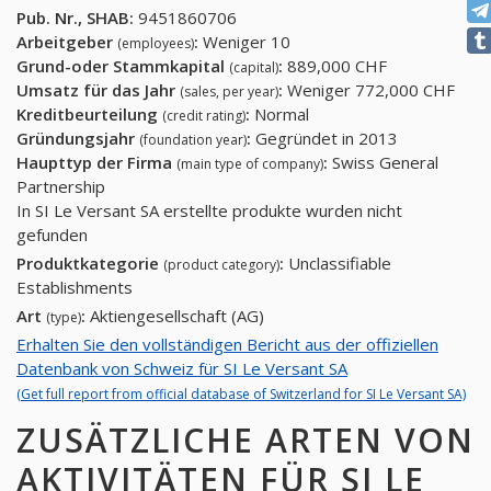
Pub. Nr., SHAB:
9451860706
Arbeitgeber
:
Weniger 10
(employees)
Grund-oder Stammkapital
:
889,000 CHF
(capital)
Umsatz für das Jahr
:
Weniger 772,000 CHF
(sales, per year)
Kreditbeurteilung
:
Normal
(credit rating)
Gründungsjahr
:
Gegründet in 2013
(foundation year)
Haupttyp der Firma
:
Swiss General
(main type of company)
Partnership
In SI Le Versant SA erstellte produkte wurden nicht
gefunden
Produktkategorie
:
Unclassifiable
(product category)
Establishments
Art
:
Aktiengesellschaft (AG)
(type)
Erhalten Sie den vollständigen Bericht aus der offiziellen
Datenbank von Schweiz für SI Le Versant SA
(Get full report from official database of Switzerland for SI Le Versant SA)
ZUSÄTZLICHE ARTEN VON
AKTIVITÄTEN FÜR SI LE