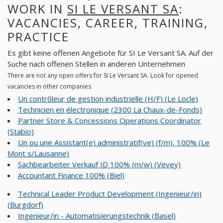
WORK IN
SI LE VERSANT SA
:
VACANCIES, CAREER, TRAINING,
PRACTICE
Es gibt keine offenen Angebote für SI Le Versant SA. Auf der
Suche nach offenen Stellen in anderen Unternehmen
There are not any open offers for SI Le Versant SA. Look for opened
vacancies in other companies
Un contrôleur de gestion industrielle (H/F) (Le Locle)
Technicien en électronique (2300 La Chaux-de-Fonds)
Partner Store & Concessions Operations Coordinator
(Stabio)
Un ou une Assistant(e) administratif(ve) (f/m), 100% (Le
Mont s/Lausanne)
Sachbearbeiter Verkauf ID 100% (m/w) (Vevey)
Accountant Finance 100% (Biel)
Technical Leader Product Development (Ingenieur/in)
(Burgdorf)
Ingenieur/in - Automatisierungstechnik (Basel)