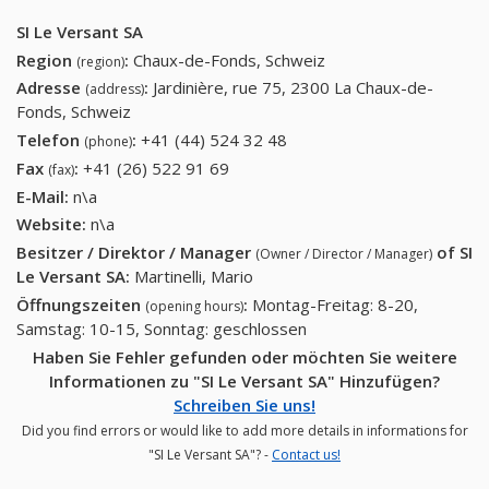
SI Le Versant SA
Region
:
Chaux-de-Fonds, Schweiz
(region)
Adresse
:
Jardinière, rue 75, 2300 La Chaux-de-
(address)
Fonds, Schweiz
Telefon
:
+41 (44) 524 32 48
+41 (44) 524 32 48
(phone)
Fax
:
+41 (26) 522 91 69
+41 (26) 522 91 69
(fax)
E-Mail:
n\a
Website:
n\a
Besitzer / Direktor / Manager
of
SI
(Owner / Director / Manager)
Le Versant SA
:
Martinelli, Mario
Öffnungszeiten
:
Montag-Freitag: 8-20,
(opening hours)
Samstag: 10-15, Sonntag: geschlossen
Haben Sie Fehler gefunden oder möchten Sie weitere
Informationen zu "SI Le Versant SA" Hinzufügen?
Schreiben Sie uns!
Did you find errors or would like to add more details in informations for
"SI Le Versant SA"? -
Contact us!