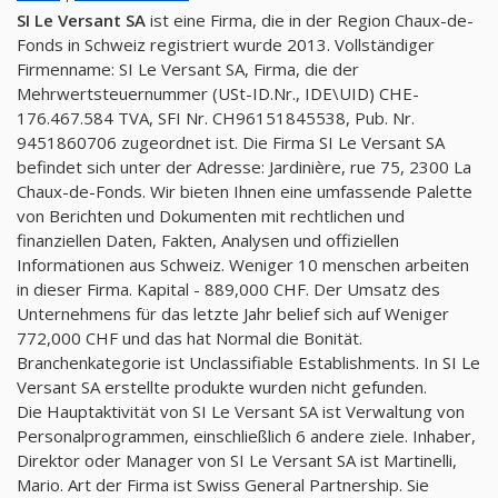
SI Le Versant SA
ist eine Firma, die in der Region Chaux-de-
Fonds in Schweiz registriert wurde 2013. Vollständiger
Firmenname: SI Le Versant SA, Firma, die der
Mehrwertsteuernummer (USt-ID.Nr., IDE\UID) CHE-
176.467.584 TVA, SFI Nr. CH96151845538, Pub. Nr.
9451860706 zugeordnet ist. Die Firma SI Le Versant SA
befindet sich unter der Adresse: Jardinière, rue 75, 2300 La
Chaux-de-Fonds. Wir bieten Ihnen eine umfassende Palette
von Berichten und Dokumenten mit rechtlichen und
finanziellen Daten, Fakten, Analysen und offiziellen
Informationen aus Schweiz. Weniger 10 menschen arbeiten
in dieser Firma. Kapital - 889,000 CHF. Der Umsatz des
Unternehmens für das letzte Jahr belief sich auf Weniger
772,000 CHF und das hat Normal die Bonität.
Branchenkategorie ist Unclassifiable Establishments. In SI Le
Versant SA erstellte produkte wurden nicht gefunden.
Die Hauptaktivität von SI Le Versant SA ist Verwaltung von
Personalprogrammen, einschließlich 6 andere ziele. Inhaber,
Direktor oder Manager von SI Le Versant SA ist Martinelli,
Mario. Art der Firma ist Swiss General Partnership. Sie