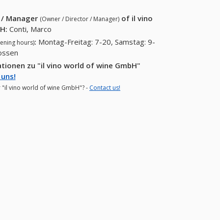
r / Manager
of
il vino
(Owner / Director / Manager)
bH
:
Conti, Marco
:
Montag-Freitag: 7-20, Samstag: 9-
ening hours)
lossen
tionen zu "il vino world of wine GmbH"
 uns!
r "il vino world of wine GmbH"? -
Contact us!