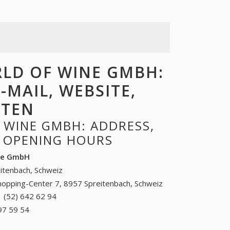
LD OF WINE GMBH:
-MAIL, WEBSITE,
ITEN
 WINE GMBH: ADDRESS,
, OPENING HOURS
ine GmbH
itenbach, Schweiz
hopping-Center 7, 8957 Spreitenbach, Schweiz
 (52) 642 62 94
+41 (52) 642 62 94
97 59 54
+41 (19) 197 59 54