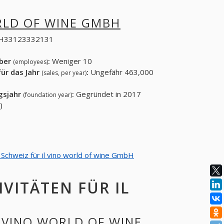
RLD OF WINE GMBH
H33123332131
eber
:
Weniger 10
(employees)
ür das Jahr
:
Ungefähr 463,000
(sales, per year)
gsjahr
:
Gegründet in 2017
(foundation year)
)
n Schweiz für il vino world of wine GmbH
VITÄTEN FÜR IL
L VINO WORLD OF WINE