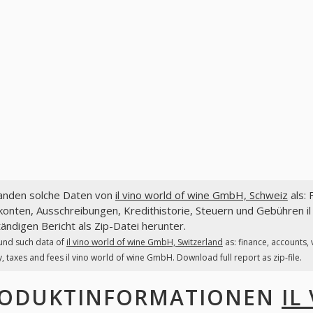
fanden solche Daten von
il vino world of wine GmbH, Schweiz
als: 
onten, Ausschreibungen, Kredithistorie, Steuern und Gebühren i
tändigen Bericht als Zip-Datei herunter.
und such data of
il vino world of wine GmbH, Switzerland
as: finance, accounts,
y, taxes and fees il vino world of wine GmbH. Download full report as zip-file.
ODUKTINFORMATIONEN
IL