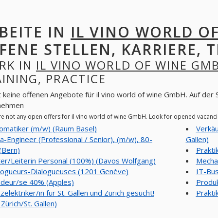
BEITE IN
IL VINO WORLD O
FENE STELLEN, KARRIERE, T
RK IN
IL VINO WORLD OF WINE GM
INING, PRACTICE
t keine offenen Angebote für il vino world of wine GmbH. Auf der 
nehmen
re not any open offers for il vino world of wine GmbH. Look for opened vacanc
omatiker (m/w) (Raum Basel)
Verkäu
a-Engineer (Professional / Senior), (m/w), 80-
Gallen)
(Bern)
Prakti
ter/Leiterin Personal (100%) (Davos Wolfgang)
Mechan
logueurs-Dialogueuses (1201 Genève)
IT-Bus
deur/se 40% (Apples)
Produk
zelektriker/in für St. Gallen und Zürich gesucht!
Prakti
Zürich/St. Gallen)