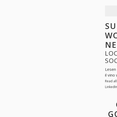
SU
WO
NE
LOO
SO
Lesen 
il vin
Read al
LinkedI
G