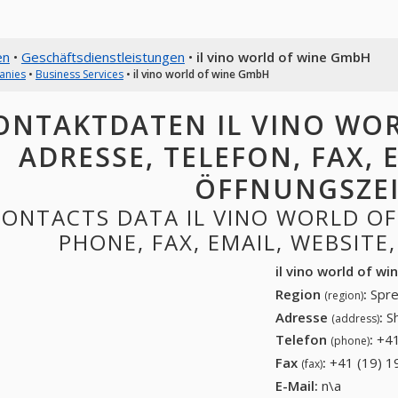
en
•
Geschäftsdienstleistungen
•
il vino world of wine GmbH
anies
•
Business Services
•
il vino world of wine GmbH
ONTAKTDATEN IL VINO WOR
ADRESSE, TELEFON, FAX, E
ÖFFNUNGSZE
ONTACTS DATA IL VINO WORLD OF
PHONE, FAX, EMAIL, WEBSITE
il vino world of w
Region
:
Spre
(region)
Adresse
:
S
(address)
Telefon
:
+41
(phone)
Fax
:
+41 (19) 1
(fax)
E-Mail:
n\a