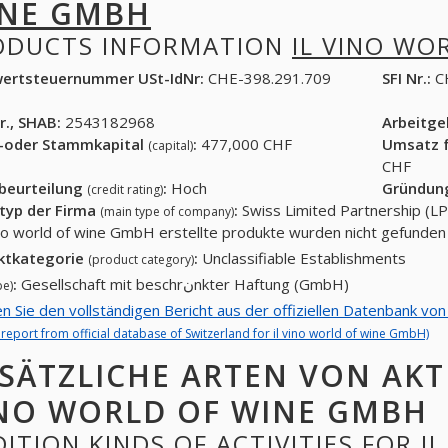
NE GMBH
ODUCTS INFORMATION
IL VINO WO
ertsteuernummer USt-IdNr:
CHE-398.291.709
SFI Nr.:
C
r., SHAB:
2543182968
Arbeitg
-oder Stammkapital
:
477,000 CHF
Umsatz f
(capital)
CHF
tbeurteilung
:
Hoch
Gründun
(credit rating)
typ der Firma
:
Swiss Limited Partnership (LP
(main type of company)
vino world of wine GmbH erstellte produkte wurden nicht gefunden
ktkategorie
:
Unclassifiable Establishments
(product category)
:
Gesellschaft mit beschrنnkter Haftung (GmbH)
pe)
en Sie den vollständigen Bericht aus der offiziellen Datenbank vo
l report from official database of Switzerland for il vino world of wine GmbH)
SÄTZLICHE ARTEN VON AKTI
NO WORLD OF WINE GMBH
ITION KINDS OF ACTIVITIES FOR I