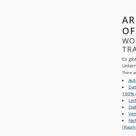
AR
OF
WO
TRA
Es gib
Unter
There a
Aut
Dat
100% 
Lei
Dia
Ven
Net
(Raum 