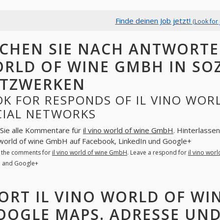
Finde deinen Job jetzt!
(Look for 
CHEN SIE NACH ANTWORTE
RLD OF WINE GMBH IN SO
TZWERKEN
K FOR RESPONDS OF IL VINO WOR
CIAL NETWORKS
Sie alle Kommentare für
il vino world of wine GmbH
. Hinterlasse
o world of wine GmbH auf Facebook, LinkedIn und Google+
l the comments for
il vino world of wine GmbH
. Leave a respond for
il vino wor
n and Google+
ORT IL VINO WORLD OF WI
OOGLE MAPS. ADRESSE UND