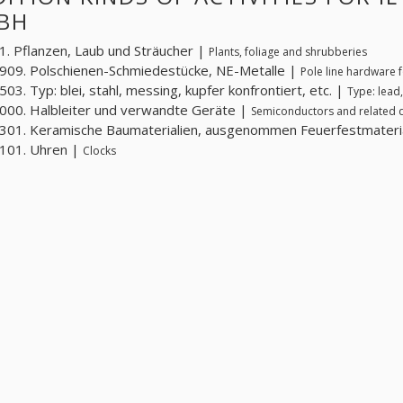
BH
. Pflanzen, Laub und Sträucher |
Plants, foliage and shrubberies
09. Polschienen-Schmiedestücke, NE-Metalle |
Pole line hardware 
03. Typ: blei, stahl, messing, kupfer konfrontiert, etc. |
Type: lead,
00. Halbleiter und verwandte Geräte |
Semiconductors and related 
01. Keramische Baumaterialien, ausgenommen Feuerfestmateri
101. Uhren |
Clocks