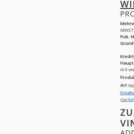
WI
PR
Mehrw
MWST
Pub. N
Grund
Kredi
Haupt
In il 
Produ
Art
(ty
Erhalt
(Get ful
ZU
VI
ADD