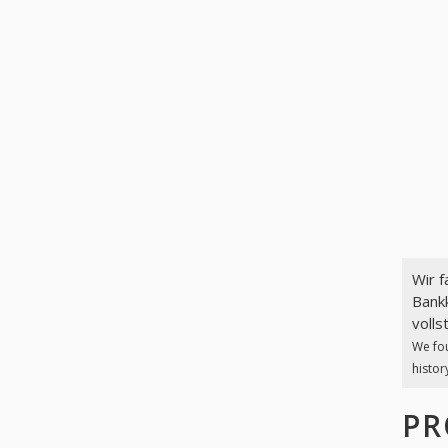
Wir 
Bankk
volls
We fo
histor
PR