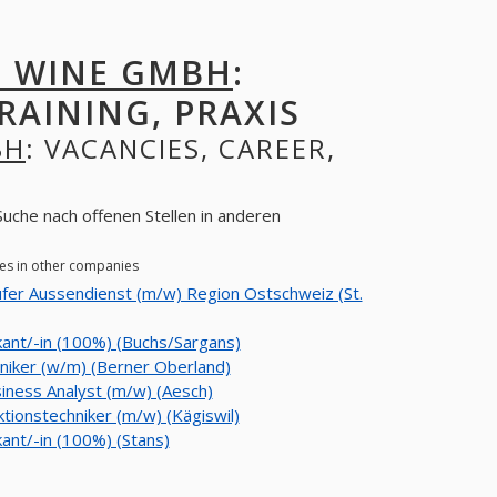
F WINE GMBH
:
RAINING, PRAXIS
BH
: VACANCIES, CAREER,
Suche nach offenen Stellen in anderen
ies in other companies
fer Aussendienst (m/w) Region Ostschweiz (St.
kant/-in (100%) (Buchs/Sargans)
iker (w/m) (Berner Oberland)
iness Analyst (m/w) (Aesch)
tionstechniker (m/w) (Kägiswil)
kant/-in (100%) (Stans)