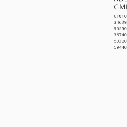
GM
018101
346399
355505
367400
503203
59440