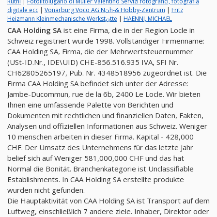
Rüthi
|
Fotolitolugano di Müller Valentino Servizi fotografici, fotografia
digitale ecc
|
Vonarburg Voco AG Nنh-& Hobby-Zentrum
|
Fritz
Heizmann Kleinmechanische Werkstنtte
|
HAENNI, MICHAEL
CAA Holding SA
ist eine Firma, die in der Region Locle in
Schweiz registriert wurde 1998. Vollständiger Firmenname:
CAA Holding SA, Firma, die der Mehrwertsteuernummer
(USt-ID.Nr., IDE\UID) CHE-856.516.935 IVA, SFI Nr.
CH62805265197, Pub. Nr. 4348518956 zugeordnet ist. Die
Firma CAA Holding SA befindet sich unter der Adresse:
Jambe-Ducommun, rue de la 6b, 2400 Le Locle. Wir bieten
Ihnen eine umfassende Palette von Berichten und
Dokumenten mit rechtlichen und finanziellen Daten, Fakten,
Analysen und offiziellen Informationen aus Schweiz. Weniger
10 menschen arbeiten in dieser Firma. Kapital - 428,000
CHF. Der Umsatz des Unternehmens für das letzte Jahr
belief sich auf Weniger 581,000,000 CHF und das hat
Normal die Bonität. Branchenkategorie ist Unclassifiable
Establishments. In CAA Holding SA erstellte produkte
wurden nicht gefunden.
Die Hauptaktivität von CAA Holding SA ist Transport auf dem
Luftweg, einschließlich 7 andere ziele. Inhaber, Direktor oder