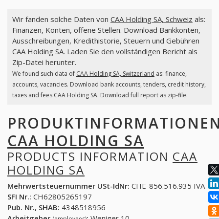
Wir fanden solche Daten von
CAA Holding SA, Schweiz
als:
Finanzen, Konten, offene Stellen. Download Bankkonten,
Ausschreibungen, Kredithistorie, Steuern und Gebühren
CAA Holding SA. Laden Sie den vollständigen Bericht als
Zip-Datei herunter.
We found such data of
CAA Holding SA, Switzerland
as: finance,
accounts, vacancies. Download bank accounts, tenders, credit history,
taxes and fees CAA Holding SA. Download full report as zip-file.
PRODUKTINFORMATIONE
CAA HOLDING SA
PRODUCTS INFORMATION
CAA
HOLDING SA
Mehrwertsteuernummer USt-IdNr:
CHE-856.516.935 IVA
SFI Nr.:
CH62805265197
Pub. Nr., SHAB:
4348518956
Arbeitgeber
:
Weniger 10
(employees)