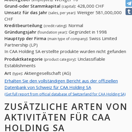
Grund-oder Stammkapital
:
428,000 CHF
(capital)
Umsatz für das Jahr
:
Weniger 581,000,000
(sales, per year)
CHF
Kreditbeurteilung
:
Normal
(credit rating)
Gründungsjahr
:
Gegründet in 1998
(foundation year)
Haupttyp der Firma
:
Swiss Limited
(main type of company)
Partnership (LP)
In CAA Holding SA erstellte produkte wurden nicht gefunden
Produktkategorie
:
Unclassifiable
(product category)
Establishments
Art
:
Aktiengesellschaft (AG)
(type)
Erhalten Sie den vollständigen Bericht aus der offiziellen
Datenbank von Schweiz für CAA Holding SA
(Get full report from official database of Switzerland for CAA Holding SA)
ZUSÄTZLICHE ARTEN VON
AKTIVITÄTEN FÜR CAA
HOLDING SA