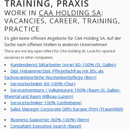
TRAINING, PRAXIS
WORK IN
CAA HOLDING SA
:
VACANCIES, CAREER, TRAINING,
PRACTICE
Es gibt keine offenen Angebote für CAA Holding SA. Auf der
Suche nach offenen Stellen in anderen Unternehmen
There are not any open offers for CAA Holding SA. Look for opened
vacancies in other companies
Kundendienst Mitarbeiter (m/w) 80-100% (St. Gallen)
Dipl. Hebamme/Dipl. Pflegefachfrau mit BSc als
Fachverantwortliche Wochenbettpflege (Bern)
Servicetechniker 80-100% (Chur)
Servicemonteure / Vulkaniseure 100% (Raum St. Gallen-
Rheintal und Raum Willisau-Luzern)
Servicetechniker 100% (Linthebene)
Sales Manager Corporate Gifts Europe (f/m) (Frauenfeld)
Business Supporter (80%-100%) (Bern)
Consultant Executive Search (Basel)