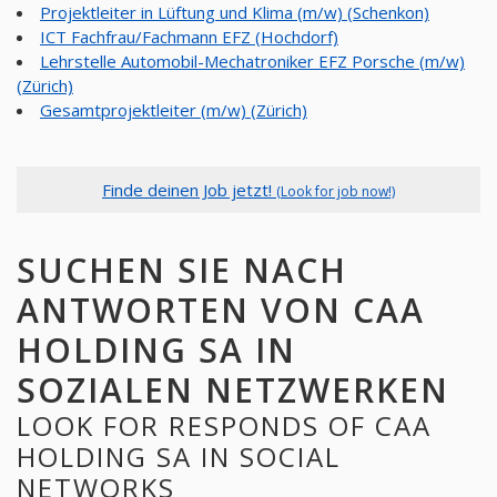
Projektleiter in Lüftung und Klima (m/w) (Schenkon)
ICT Fachfrau/Fachmann EFZ (Hochdorf)
Lehrstelle Automobil-Mechatroniker EFZ Porsche (m/w)
(Zürich)
Gesamtprojektleiter (m/w) (Zürich)
Finde deinen Job jetzt!
(Look for job now!)
SUCHEN SIE NACH
ANTWORTEN VON CAA
HOLDING SA IN
SOZIALEN NETZWERKEN
LOOK FOR RESPONDS OF CAA
HOLDING SA IN SOCIAL
NETWORKS