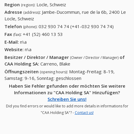
Region
:
Locle, Schweiz
(region)
Adresse
:
Jambe-Ducommun, rue de la 6b, 2400 Le
(address)
Locle, Schweiz
Telefon
:
032 930 74 74 (+41-032 930 74 74)
032 930
(phone)
74 74
Fax
:
+41 (52) 460 13 53
+41 (52) 460 13 53
(fax)
(+41-032
E-Mail:
n\a
930 74
Website:
n\a
74)
Besitzer / Direktor / Manager
of
(Owner / Director / Manager)
CAA Holding SA
:
Carreno, Blake
Öffnungszeiten
:
Montag-Freitag: 8-19,
(opening hours)
Samstag: 9-16, Sonntag: geschlossen
Haben Sie Fehler gefunden oder möchten Sie weitere
Informationen zu "CAA Holding SA" Hinzufügen?
Schreiben Sie uns!
Did you find errors or would like to add more details in informations for
"CAA Holding SA"? -
Contact us!