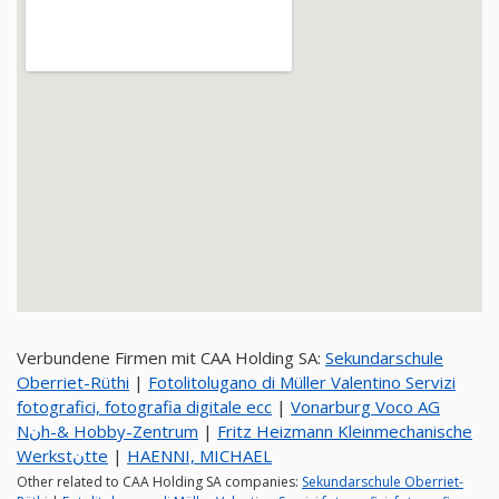
Verbundene Firmen mit CAA Holding SA:
Sekundarschule
Oberriet-Rüthi
|
Fotolitolugano di Müller Valentino Servizi
fotografici, fotografia digitale ecc
|
Vonarburg Voco AG
Nنh-& Hobby-Zentrum
|
Fritz Heizmann Kleinmechanische
Werkstنtte
|
HAENNI, MICHAEL
Other related to CAA Holding SA companies:
Sekundarschule Oberriet-