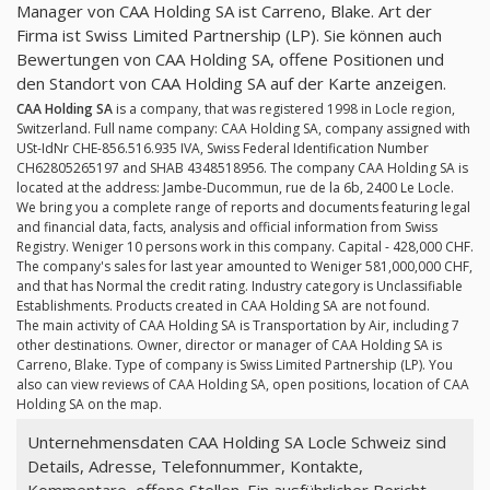
Manager von CAA Holding SA ist Carreno, Blake. Art der
Firma ist Swiss Limited Partnership (LP). Sie können auch
Bewertungen von CAA Holding SA, offene Positionen und
den Standort von CAA Holding SA auf der Karte anzeigen.
CAA Holding SA
is a company, that was registered 1998 in Locle region,
Switzerland. Full name company: CAA Holding SA, company assigned with
USt-IdNr CHE-856.516.935 IVA, Swiss Federal Identification Number
CH62805265197 and SHAB 4348518956. The company CAA Holding SA is
located at the address: Jambe-Ducommun, rue de la 6b, 2400 Le Locle.
We bring you a complete range of reports and documents featuring legal
and financial data, facts, analysis and official information from Swiss
Registry. Weniger 10 persons work in this company. Capital - 428,000 CHF.
The company's sales for last year amounted to Weniger 581,000,000 CHF,
and that has Normal the credit rating. Industry category is Unclassifiable
Establishments. Products created in CAA Holding SA are not found.
The main activity of CAA Holding SA is Transportation by Air, including 7
other destinations. Owner, director or manager of CAA Holding SA is
Carreno, Blake. Type of company is Swiss Limited Partnership (LP). You
also can view reviews of CAA Holding SA, open positions, location of CAA
Holding SA on the map.
Unternehmensdaten CAA Holding SA Locle Schweiz sind
Details, Adresse, Telefonnummer, Kontakte,
Kommentare, offene Stellen. Ein ausführlicher Bericht