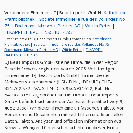
Verbundene Firmen mit DJ Beat Imports GmbH:
Katholische
Pfarrbibliothek
|
Société Immobilière rue des Vollandes No
75
|
Bachmann, Miesch + Partner AG
|
Wittlin Peter
|
FLKAPPELI, BAUTENSCHUTZ AG
Other related to DJ Beat Imports GmbH companies:
Katholische
Pfarrbibliothek
|
Société Immobilière rue des Vollandes No 75
|
Bachmann, Miesch + Partner AG
|
Wittlin Peter
|
FLKAPPELI,
BAUTENSCHUTZ AG
DJ Beat Imports GmbH
ist eine Firma, die in der Region
Basel in Schweiz registriert wurde 2005. Vollständiger
Firmenname: DJ Beat Imports GmbH, Firma, die der
Mehrwertsteuernummer (USt-ID.Nr., IDE\UID) CHE-
831.762.872 TVA, SFI Nr. CH69865931612, Pub. Nr.
5499893151 zugeordnet ist. Die Firma DJ Beat Imports
GmbH befindet sich unter der Adresse: Rüemlibachweg 9,
4052 Basel. Wir bieten Ihnen eine umfassende Palette von
Berichten und Dokumenten mit rechtlichen und finanziellen
Daten, Fakten, Analysen und offiziellen Informationen aus
Schweiz. Weniger 10 menschen arbeiten in dieser Firma.