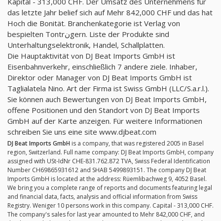
Kapital - 313,000 CHF. Der Umsatz des Unternehmens für
das letzte Jahr belief sich auf Mehr 842,000 CHF und das hat
Hoch die Bonität. Branchenkategorie ist Verlag von
bespielten Tontrنgern. Liste der Produkte sind
Unterhaltungselektronik, Handel, Schallplatten.
Die Hauptaktivität von DJ Beat Imports GmbH ist
Eisenbahnverkehr, einschließlich 7 andere ziele. Inhaber,
Direktor oder Manager von DJ Beat Imports GmbH ist
Taglialatela Nino. Art der Firma ist Swiss GmbH (LLC/S.a.r.l.).
Sie können auch Bewertungen von DJ Beat Imports GmbH,
offene Positionen und den Standort von DJ Beat Imports
GmbH auf der Karte anzeigen. Für weitere Informationen
schreiben Sie uns eine site www.djbeat.com
DJ Beat Imports GmbH
is a company, that was registered 2005 in Basel
region, Switzerland. Full name company: DJ Beat Imports GmbH, company
assigned with USt-IdNr CHE-831.762.872 TVA, Swiss Federal Identification
Number CH69865931612 and SHAB 5499893151. The company DJ Beat
Imports GmbH is located at the address: Rüemlibachweg 9, 4052 Basel.
We bring you a complete range of reports and documents featuring legal
and financial data, facts, analysis and official information from Swiss
Registry. Weniger 10 persons work in this company. Capital - 313,000 CHF.
The company's sales for last year amounted to Mehr 842,000 CHF, and