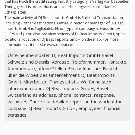
that has Hoch the credit rating. Industry category is Verlag von bespielten
Tontrنgern. List of products are Unterhaltungselektronik, Handel,
Schallplatten.
The main activity of DJ Beat Imports GmbH is Railroad Transportation,
including 7 other destinations. Owner, director or manager of DJ Beat
Imports GmbH is Taglialatela Nino. Type of company is Swiss GmbH
(LLC/S.a.r.l.). You also can view reviews of DJ Beat Imports GmbH, open
positions, location of DJ Beat Imports GmbH on the map. For more
information visit our site www.djbeat.com
Unternehmensdaten DJ Beat Imports GmbH Basel
Schweiz sind Details, Adresse, Telefonnummer, Kontakte,
Kommentare, offene Stellen. Ein ausführlicher Bericht
über die Arbeit des Unternehmens DJ Beat Imports
GmbH. Mitarbeiter, Finanzstatistik. We found such
information about DJ Beat Imports GmbH, Basel
Switzerland as address, phone, contacts, response,
vacancies. There is a detailed report on the work of the
company DJ Beat Imports GmbH, employees, financial
statistics.