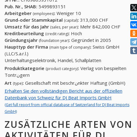
Pub. Nr., SHAB:
5499893151
Arbeitgeber
:
Weniger 10
(employees)
Grund-oder Stammkapital
:
313,000 CHF
(capital)
Umsatz für das Jahr
:
Mehr 842,000 CHF
(sales, per year)
Kreditbeurteilung
:
Hoch
(credit rating)
Gründungsjahr
:
Gegründet in 2005
(foundation year)
Haupttyp der Firma
:
Swiss GmbH
(main type of company)
(LLC/S.a.r.l.)
Unterhaltungselektronik, Handel, Schallplatten
Produktkategorie
:
Verlag von bespielten
(product category)
Tontrنgern
Art
:
Gesellschaft mit beschrنnkter Haftung (GmbH)
(type)
Erhalten Sie den vollständigen Bericht aus der offiziellen
Datenbank von Schweiz für DJ Beat Imports GmbH
(Get full report from official database of Switzerland for DJ Beat Imports
GmbH)
ZUSÄTZLICHE ARTEN VON
AKTIVITÄTEN FÜR DJ