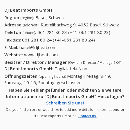
DJ Beat Imports GmbH
Region
:
Basel, Schweiz
(region)
Adresse
:
Rüemlibachweg 9, 4052 Basel, Schweiz
(address)
Telefon
:
061 281 80 23 (+41-061 281 80 23)
061 281
(phone)
80 23
Fax
:
061 281 80 24 (+41-061 281 80 24)
061 281 80 24
(fax)
(+41-061
(+41-061 281 80
E-Mail:
basel@djbeat.com
281 80
24)
Website:
www.djbeat.com
23)
Besitzer / Direktor / Manager
of
(Owner / Director / Manager)
DJ Beat Imports GmbH
:
Taglialatela Nino
Öffnungszeiten
:
Montag-Freitag: 8-19,
(opening hours)
Samstag: 10-16, Sonntag: geschlossen
Haben Sie Fehler gefunden oder möchten Sie weitere
Informationen zu "DJ Beat Imports GmbH" Hinzufügen?
Schreiben Sie uns!
Did you find errors or would like to add more details in informations for
"DJ Beat Imports GmbH"? -
Contact us!