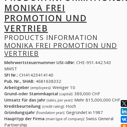
MONIKA FREI
PROMOTION UND
VERTRIEB
PRODUCTS INFORMATION
MONIKA FREI PROMOTION UND
VERTRIEB
Mehrwertsteuernummer USt-IdNr:
CHE-951.442.543
MWST
SFI Nr.:
CH41423414140
Pub. Nr., SHAB:
4681638332
Arbeitgeber
:
Weniger 10
(employees)
Grund-oder Stammkapital
:
389,000 CHF
(capital)
Umsatz für das Jahr
:
Mehr 815,000,000 CHF
(sales, per year)
Kreditbeurteilung
:
Hoch
(credit rating)
Gründungsjahr
:
Gegründet in 1987
(foundation year)
Haupttyp der Firma
:
Swiss General
(main type of company)
Partnership