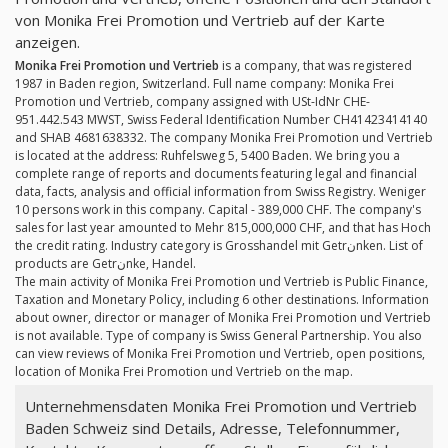
von Monika Frei Promotion und Vertrieb auf der Karte
anzeigen.
Monika Frei Promotion und Vertrieb
is a company, that was registered
1987 in Baden region, Switzerland. Full name company: Monika Frei
Promotion und Vertrieb, company assigned with USt-IdNr CHE-
951.442.543 MWST, Swiss Federal Identification Number CH41423414140
and SHAB 4681638332. The company Monika Frei Promotion und Vertrieb
is located at the address: Ruhfelsweg 5, 5400 Baden. We bring you a
complete range of reports and documents featuring legal and financial
data, facts, analysis and official information from Swiss Registry. Weniger
10 persons work in this company. Capital - 389,000 CHF. The company's
sales for last year amounted to Mehr 815,000,000 CHF, and that has Hoch
the credit rating. Industry category is Grosshandel mit Getrنnken. List of
products are Getrنnke, Handel.
The main activity of Monika Frei Promotion und Vertrieb is Public Finance,
Taxation and Monetary Policy, including 6 other destinations. Information
about owner, director or manager of Monika Frei Promotion und Vertrieb
is not available. Type of company is Swiss General Partnership. You also
can view reviews of Monika Frei Promotion und Vertrieb, open positions,
location of Monika Frei Promotion und Vertrieb on the map.
Unternehmensdaten Monika Frei Promotion und Vertrieb
Baden Schweiz sind Details, Adresse, Telefonnummer,