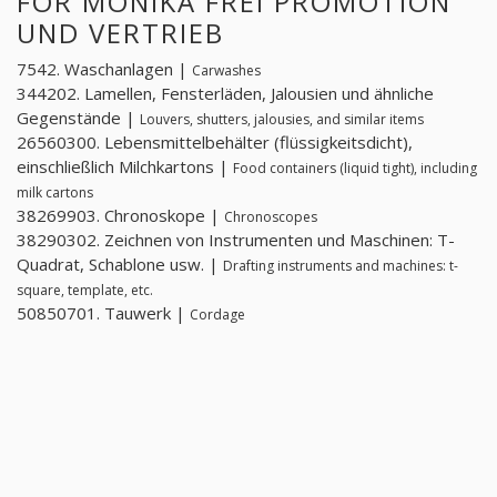
FOR MONIKA FREI PROMOTION
UND VERTRIEB
7542. Waschanlagen |
Carwashes
344202. Lamellen, Fensterläden, Jalousien und ähnliche
Gegenstände |
Louvers, shutters, jalousies, and similar items
26560300. Lebensmittelbehälter (flüssigkeitsdicht),
einschließlich Milchkartons |
Food containers (liquid tight), including
milk cartons
38269903. Chronoskope |
Chronoscopes
38290302. Zeichnen von Instrumenten und Maschinen: T-
Quadrat, Schablone usw. |
Drafting instruments and machines: t-
square, template, etc.
50850701. Tauwerk |
Cordage