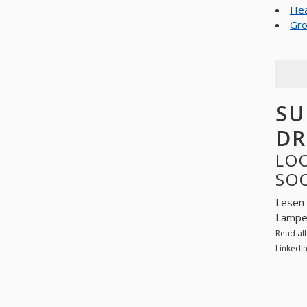
Hea
Gro
SU
DR
LO
SO
Lesen 
Lamper
Read al
LinkedI