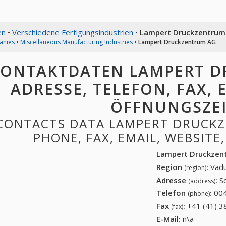
en
•
Verschiedene Fertigungsindustrien
•
Lampert Druckzentrum
anies
•
Miscellaneous Manufacturing Industries
•
Lampert Druckzentrum AG
ONTAKTDATEN LAMPERT D
ADRESSE, TELEFON, FAX, E
ÖFFNUNGSZE
CONTACTS DATA LAMPERT DRUCKZ
PHONE, FAX, EMAIL, WEBSITE
Lampert Druckzen
Region
:
Vadu
(region)
Adresse
:
S
(address)
Telefon
:
004
(phone)
Fax
:
+41 (41) 3
(fax)
E-Mail:
n\a