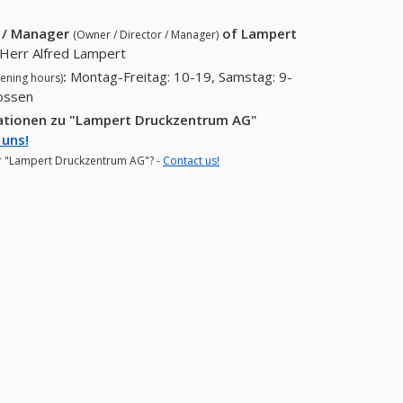
85 90)
r / Manager
of
Lampert
(Owner / Director / Manager)
Herr Alfred Lampert
:
Montag-Freitag: 10-19, Samstag: 9-
ening hours)
lossen
mationen zu "Lampert Druckzentrum AG"
 uns!
for "Lampert Druckzentrum AG"? -
Contact us!