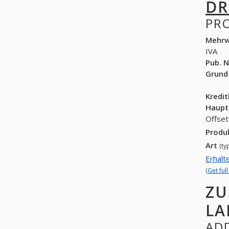
DR
PR
Mehrw
IVA
Pub. N
Grund
Kredi
Haupt
Offset
Produ
Art
(ty
Erhalt
(Get ful
ZU
LA
ADD