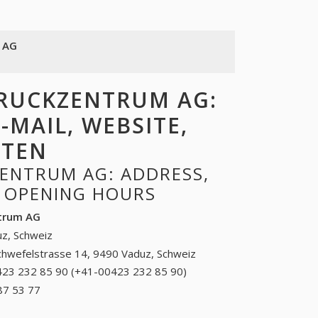
 AG
RUCKZENTRUM AG:
-MAIL, WEBSITE,
ITEN
ENTRUM AG: ADDRESS,
, OPENING HOURS
trum AG
z, Schweiz
chwefelstrasse 14, 9490 Vaduz, Schweiz
23 232 85 90 (+41-00423 232 85 90)
00423 232
85 90 (+41-
87 53 77
+41 (41) 387 53 77
00423 232