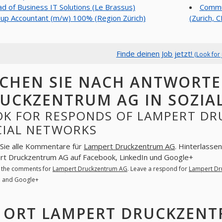
d of Business IT Solutions (Le Brassus)
Commu
up Accountant (m/w) 100% (Region Zürich)
(Zurich, 
Finde deinen Job jetzt!
(Look for 
CHEN SIE NACH ANTWORTE
UCKZENTRUM AG IN SOZIA
OK FOR RESPONDS OF LAMPERT DR
CIAL NETWORKS
Sie alle Kommentare für
Lampert Druckzentrum AG
. Hinterlasse
t Druckzentrum AG auf Facebook, LinkedIn und Google+
l the comments for
Lampert Druckzentrum AG
. Leave a respond for
Lampert Dr
n and Google+
ORT LAMPERT DRUCKZENT