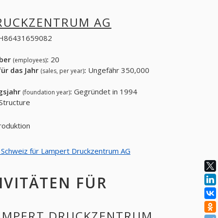
RUCKZENTRUM AG
H86431659082
eber
:
20
(employees)
ür das Jahr
:
Ungefähr 350,000
(sales, per year)
gsjahr
:
Gegründet in 1994
(foundation year)
tructure
roduktion
on Schweiz für Lampert Druckzentrum AG
IVITÄTEN FÜR
 LAMPERT DRUCKZENTRUM