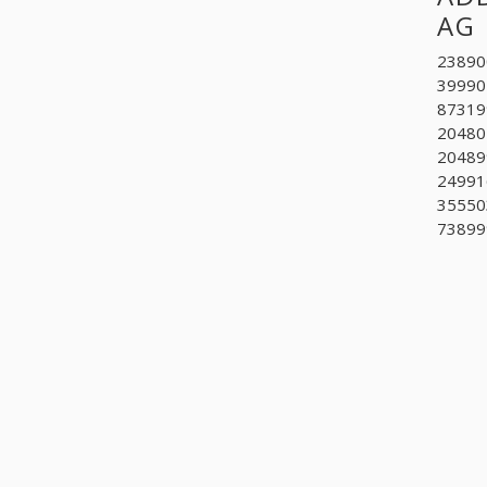
AG
238900
399905
873199
204802
204899
24991
355503
738999