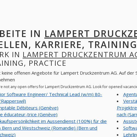
BEITE IN
LAMPERT DRUCKZ
ELLEN, KARRIERE, TRAINING
RK IN
LAMPERT DRUCKZENTRUM A
INING, PRACTICE
t keine offenen Angebote für Lampert Druckzentrum AG. Auf der S
nehmen
re not any open offers for Lampert Druckzentrum AG. Look for opened vacanci
ior Software Engineer/ Technical Lead (w/m) 80-
Agentu
(Rapperswil)
Verstä
ptable Débiteurs (Genève)
Projektre
e éducateur-trice (Genève)
nach (Sar
kaufspersönlichkeit im Aussendienst (100%) für die
Assist
 Bern und Westschweiz (Romandie) (Bern und
Softwa
chweiz)
Lehrli