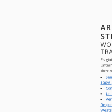
AR
ST
WO
TRA
Es gib
Unter
There a
Sen
100% 
Com
Un-
Ver
Region
Wests