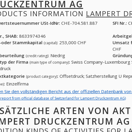
UCKZENTRUM AG
ODUCTS INFORMATION
LAMPERT D
ertsteuernummer USt-IdNr:
CHE-704.581.887
SFI Nr.:
C
r., SHAB:
8633974346
Arbeitg
-oder Stammkapital
:
253,000 CHF
Umsatz f
(capital)
CHF
tbeurteilung
:
Niedrig
Gründun
(credit rating)
typ der Firma
:
Swiss Company-Luxembourg S
(main type of company)
druck
ktkategorie
:
Offsetdruck; Satzherstellung U Rep
(product category)
:
Einzelfirma
pe)
en Sie den vollständigen Bericht aus der offiziellen Datenbank v
l report from official database of Switzerland for Lampert Druckzentrum AG)
SÄTZLICHE ARTEN VON AKT
MPERT DRUCKZENTRUM AG
ITION KINDS OF ACTIVITIES FOR