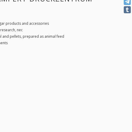
igar products and accessories
research, nec
l and pellets, prepared as animal feed
ments