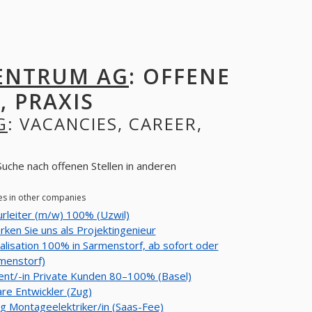
ENTRUM AG
: OFFENE
, PRAXIS
G
: VACANCIES, CAREER,
uche nach offenen Stellen in anderen
es in other companies
rleiter (m/w) 100% (Uzwil)
rken Sie uns als Projektingenieur
alisation 100% in Sarmenstorf, ab sofort oder
menstorf)
ent/-in Private Kunden 80–100% (Basel)
re Entwickler (Zug)
ng Montageelektriker/in (Saas-Fee)