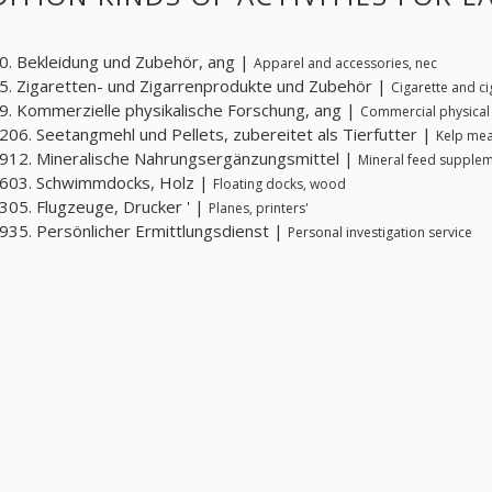
. Bekleidung und Zubehör, ang |
Apparel and accessories, nec
. Zigaretten- und Zigarrenprodukte und Zubehör |
Cigarette and c
. Kommerzielle physikalische Forschung, ang |
Commercial physical 
06. Seetangmehl und Pellets, zubereitet als Tierfutter |
Kelp mea
12. Mineralische Nahrungsergänzungsmittel |
Mineral feed supple
603. Schwimmdocks, Holz |
Floating docks, wood
05. Flugzeuge, Drucker ' |
Planes, printers'
35. Persönlicher Ermittlungsdienst |
Personal investigation service