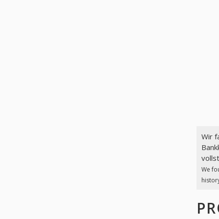
Wir 
Bank
volls
We fo
histor
PR