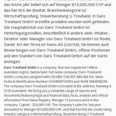
das letzte Jahr belief sich auf Weniger 810,000,000 CHF und
das hat N\A die Bonität. Branchenkategorie ist
Wirtschaftsprüfung, Steuerberatung U Treuhand. In Daro
Treuhand GmbH erstellte produkte wurden nicht gefunden.
Die Hauptaktivität von Daro Treuhand GmbH ist
Hinterlegungsstellen, einschließlich 6 andere ziele. Inhaber,
Direktor oder Manager von Daro Treuhand GmbH ist Rodel,
Daniel. Art der Firma ist Swiss AG (Ltd./SA). Sie können auch
Bewertungen von Daro Treuhand GmbH, offene Positionen
und den Standort von Daro Treuhand GmbH auf der Karte
anzeigen.
Daro Treuhand GmbH
is a company, that was registered 1998 in
Auenstein region, Switzerland. Full name company: Daro Treuhand
GmbH, company assigned with USt-IdNr CHE-601.880.443 IVA, Swiss
Federal Identification Number CH34889732059 and SHAB 9684588296.
The company Daro Treuhand GmbH is located at the address: Rainweg 4,
5105 Auenstein. We bring you a complete range of reports and
documents featuring legal and financial data, facts, analysis and official
information from Swiss Registry. Weniger 10 persons work in this
company. Capital - 324,000 CHF. The company's sales for last year
amounted to Weniger 810,000,000 CHF, and that has N\A the credit rating.
Industry category is Wirtschaftsprüfung, Steuerberatung U Treuhand.