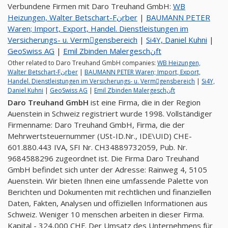
Verbundene Firmen mit Daro Treuhand GmbH:
WB
Heizungen, Walter Betschart-Fنrber
|
BAUMANN PETER
Waren; Import, Export, Handel. Dienstleistungen im
Versicherungs- u. Vermِgensbereich
|
Si4Y, Daniel Kuhni
|
GeoSwiss AG
|
Emil Zbinden Malergeschنft
Other related to Daro Treuhand GmbH companies:
WB Heizungen,
Walter Betschart-Fنrber
|
BAUMANN PETER Waren; Import, Export,
Handel. Dienstleistungen im Versicherungs- u. Vermِgensbereich
|
Si4Y,
Daniel Kuhni
|
GeoSwiss AG
|
Emil Zbinden Malergeschنft
Daro Treuhand GmbH
ist eine Firma, die in der Region
Auenstein in Schweiz registriert wurde 1998. Vollständiger
Firmenname: Daro Treuhand GmbH, Firma, die der
Mehrwertsteuernummer (USt-ID.Nr., IDE\UID) CHE-
601.880.443 IVA, SFI Nr. CH34889732059, Pub. Nr.
9684588296 zugeordnet ist. Die Firma Daro Treuhand
GmbH befindet sich unter der Adresse: Rainweg 4, 5105
Auenstein. Wir bieten Ihnen eine umfassende Palette von
Berichten und Dokumenten mit rechtlichen und finanziellen
Daten, Fakten, Analysen und offiziellen Informationen aus
Schweiz. Weniger 10 menschen arbeiten in dieser Firma.
Kapital - 324,000 CHF. Der Umsatz des Unternehmens für