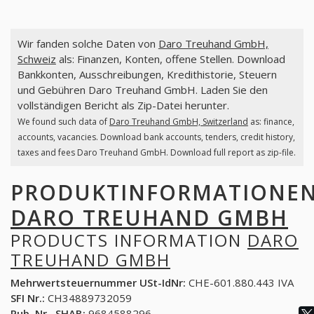
Wir fanden solche Daten von
Daro Treuhand GmbH,
Schweiz
als: Finanzen, Konten, offene Stellen. Download
Bankkonten, Ausschreibungen, Kredithistorie, Steuern
und Gebühren Daro Treuhand GmbH. Laden Sie den
vollständigen Bericht als Zip-Datei herunter.
We found such data of
Daro Treuhand GmbH, Switzerland
as: finance,
accounts, vacancies. Download bank accounts, tenders, credit history,
taxes and fees Daro Treuhand GmbH. Download full report as zip-file.
PRODUKTINFORMATIONE
DARO TREUHAND GMBH
PRODUCTS INFORMATION
DARO
TREUHAND GMBH
Mehrwertsteuernummer USt-IdNr:
CHE-601.880.443 IVA
SFI Nr.:
CH34889732059
Pub. Nr., SHAB:
9684588296