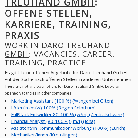
TREUHAND GMBH
:
OFFENE STELLEN,
KARRIERE, TRAINING,
PRAXIS
WORK IN
DARO TREUHAND
GMBH
: VACANCIES, CAREER,
TRAINING, PRACTICE
Es gibt keine offenen Angebote für Daro Treuhand GmbH.
Auf der Suche nach offenen Stellen in anderen Unternehmen
There are not any open offers for Daro Treuhand GmbH. Look for
opened vacancies in other companies
Marketing Assistant (100 %) (Wangen bei Olten)
Löter/in (m/w) 100% (Region Solothurn)
FullStack Entwickler 80-100 % (w/m) (Zentralschweiz)
Financial Analyst (80-100 %) (m/f) (Jona)
Assistent/In Kommunikation/Werbung (100%) (Zürich)
Mechaniker/innen (Kreuzlingen)