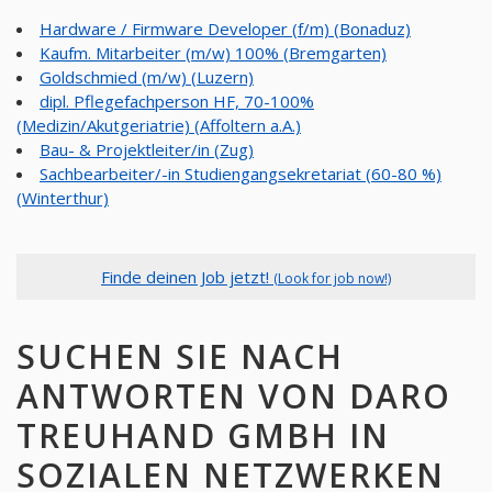
Hardware / Firmware Developer (f/m) (Bonaduz)
Kaufm. Mitarbeiter (m/w) 100% (Bremgarten)
Goldschmied (m/w) (Luzern)
dipl. Pflegefachperson HF, 70-100%
(Medizin/Akutgeriatrie) (Affoltern a.A.)
Bau- & Projektleiter/in (Zug)
Sachbearbeiter/-in Studiengangsekretariat (60-80 %)
(Winterthur)
Finde deinen Job jetzt!
(Look for job now!)
SUCHEN SIE NACH
ANTWORTEN VON DARO
TREUHAND GMBH IN
SOZIALEN NETZWERKEN