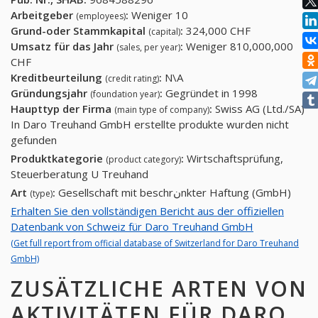
Arbeitgeber
:
Weniger 10
(employees)
Grund-oder Stammkapital
:
324,000 CHF
(capital)
Umsatz für das Jahr
:
Weniger 810,000,000
(sales, per year)
CHF
Kreditbeurteilung
:
N\A
(credit rating)
Gründungsjahr
:
Gegründet in 1998
(foundation year)
Haupttyp der Firma
:
Swiss AG (Ltd./SA)
(main type of company)
In Daro Treuhand GmbH erstellte produkte wurden nicht
gefunden
Produktkategorie
:
Wirtschaftsprüfung,
(product category)
Steuerberatung U Treuhand
Art
:
Gesellschaft mit beschrنnkter Haftung (GmbH)
(type)
Erhalten Sie den vollständigen Bericht aus der offiziellen
Datenbank von Schweiz für Daro Treuhand GmbH
(Get full report from official database of Switzerland for Daro Treuhand
GmbH)
ZUSÄTZLICHE ARTEN VON
AKTIVITÄTEN FÜR DARO