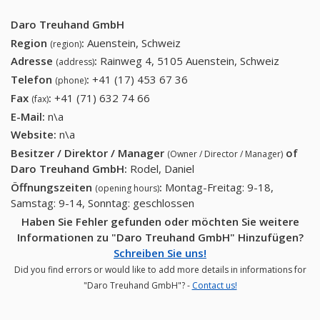
Daro Treuhand GmbH
Region
:
Auenstein, Schweiz
(region)
Adresse
:
Rainweg 4, 5105 Auenstein, Schweiz
(address)
Telefon
:
+41 (17) 453 67 36
+41 (17) 453 67 36
(phone)
Fax
:
+41 (71) 632 74 66
+41 (71) 632 74 66
(fax)
E-Mail:
n\a
Website:
n\a
Besitzer / Direktor / Manager
of
(Owner / Director / Manager)
Daro Treuhand GmbH
:
Rodel, Daniel
Öffnungszeiten
:
Montag-Freitag: 9-18,
(opening hours)
Samstag: 9-14, Sonntag: geschlossen
Haben Sie Fehler gefunden oder möchten Sie weitere
Informationen zu "Daro Treuhand GmbH" Hinzufügen?
Schreiben Sie uns!
Did you find errors or would like to add more details in informations for
"Daro Treuhand GmbH"? -
Contact us!