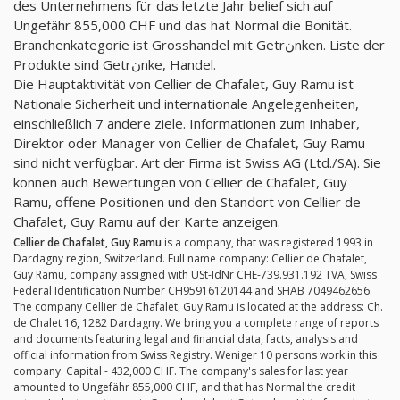
des Unternehmens für das letzte Jahr belief sich auf
Ungefähr 855,000 CHF und das hat Normal die Bonität.
Branchenkategorie ist Grosshandel mit Getrنnken. Liste der
Produkte sind Getrنnke, Handel.
Die Hauptaktivität von Cellier de Chafalet, Guy Ramu ist
Nationale Sicherheit und internationale Angelegenheiten,
einschließlich 7 andere ziele. Informationen zum Inhaber,
Direktor oder Manager von Cellier de Chafalet, Guy Ramu
sind nicht verfügbar. Art der Firma ist Swiss AG (Ltd./SA). Sie
können auch Bewertungen von Cellier de Chafalet, Guy
Ramu, offene Positionen und den Standort von Cellier de
Chafalet, Guy Ramu auf der Karte anzeigen.
Cellier de Chafalet, Guy Ramu
is a company, that was registered 1993 in
Dardagny region, Switzerland. Full name company: Cellier de Chafalet,
Guy Ramu, company assigned with USt-IdNr CHE-739.931.192 TVA, Swiss
Federal Identification Number CH95916120144 and SHAB 7049462656.
The company Cellier de Chafalet, Guy Ramu is located at the address: Ch.
de Chalet 16, 1282 Dardagny. We bring you a complete range of reports
and documents featuring legal and financial data, facts, analysis and
official information from Swiss Registry. Weniger 10 persons work in this
company. Capital - 432,000 CHF. The company's sales for last year
amounted to Ungefähr 855,000 CHF, and that has Normal the credit