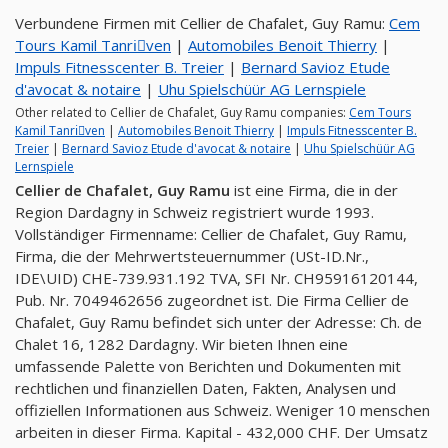
Verbundene Firmen mit Cellier de Chafalet, Guy Ramu:
Cem
Tours Kamil Tanriِven
|
Automobiles Benoit Thierry
|
Impuls Fitnesscenter B. Treier
|
Bernard Savioz Etude
d'avocat & notaire
|
Uhu Spielschüür AG Lernspiele
Other related to Cellier de Chafalet, Guy Ramu companies:
Cem Tours
Kamil Tanriِven
|
Automobiles Benoit Thierry
|
Impuls Fitnesscenter B.
Treier
|
Bernard Savioz Etude d'avocat & notaire
|
Uhu Spielschüür AG
Lernspiele
Cellier de Chafalet, Guy Ramu
ist eine Firma, die in der
Region Dardagny in Schweiz registriert wurde 1993.
Vollständiger Firmenname: Cellier de Chafalet, Guy Ramu,
Firma, die der Mehrwertsteuernummer (USt-ID.Nr.,
IDE\UID) CHE-739.931.192 TVA, SFI Nr. CH95916120144,
Pub. Nr. 7049462656 zugeordnet ist. Die Firma Cellier de
Chafalet, Guy Ramu befindet sich unter der Adresse: Ch. de
Chalet 16, 1282 Dardagny. Wir bieten Ihnen eine
umfassende Palette von Berichten und Dokumenten mit
rechtlichen und finanziellen Daten, Fakten, Analysen und
offiziellen Informationen aus Schweiz. Weniger 10 menschen
arbeiten in dieser Firma. Kapital - 432,000 CHF. Der Umsatz