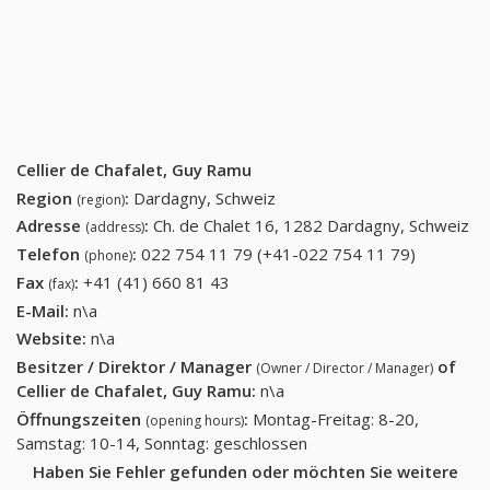
Cellier de Chafalet, Guy Ramu
Region
:
Dardagny, Schweiz
(region)
Adresse
:
Ch. de Chalet 16, 1282 Dardagny, Schweiz
(address)
Telefon
:
022 754 11 79 (+41-022 754 11 79)
022 754
(phone)
11 79
Fax
:
+41 (41) 660 81 43
+41 (41) 660 81 43
(fax)
(+41-022
E-Mail:
n\a
754 11
Website:
n\a
79)
Besitzer / Direktor / Manager
of
(Owner / Director / Manager)
Cellier de Chafalet, Guy Ramu
:
n\a
Öffnungszeiten
:
Montag-Freitag: 8-20,
(opening hours)
Samstag: 10-14, Sonntag: geschlossen
Haben Sie Fehler gefunden oder möchten Sie weitere