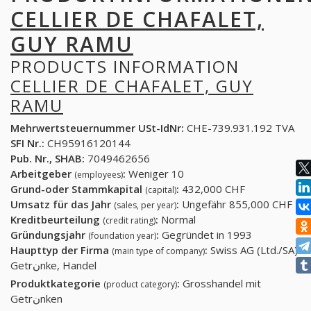
CELLIER DE CHAFALET,
GUY RAMU
PRODUCTS INFORMATION
CELLIER DE CHAFALET, GUY
RAMU
Mehrwertsteuernummer USt-IdNr:
CHE-739.931.192 TVA
SFI Nr.:
CH95916120144
Pub. Nr., SHAB:
7049462656
Arbeitgeber
:
Weniger 10
(employees)
Grund-oder Stammkapital
:
432,000 CHF
(capital)
Umsatz für das Jahr
:
Ungefähr 855,000 CHF
(sales, per year)
Kreditbeurteilung
:
Normal
(credit rating)
Gründungsjahr
:
Gegründet in 1993
(foundation year)
Haupttyp der Firma
:
Swiss AG (Ltd./SA)
(main type of company)
Getrنnke, Handel
Produktkategorie
:
Grosshandel mit
(product category)
Getrنnken