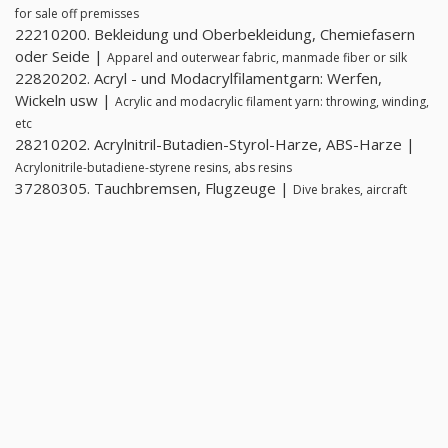
for sale off premisses
22210200. Bekleidung und Oberbekleidung, Chemiefasern
oder Seide |
Apparel and outerwear fabric, manmade fiber or silk
22820202. Acryl - und Modacrylfilamentgarn: Werfen,
Wickeln usw |
Acrylic and modacrylic filament yarn: throwing, winding,
etc
28210202. Acrylnitril-Butadien-Styrol-Harze, ABS-Harze |
Acrylonitrile-butadiene-styrene resins, abs resins
37280305. Tauchbremsen, Flugzeuge |
Dive brakes, aircraft