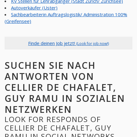
KV Stellen für Lehrabgänger (Stadt Zürich/ Zürichsee)
Autoverkäufer (Uster)
Sachbearbeiterin Auftragslogistik/ Administration 100%
(Greifensee)
Finde deinen Job jetzt!
(Look for job now!)
SUCHEN SIE NACH
ANTWORTEN VON
CELLIER DE CHAFALET,
GUY RAMU IN SOZIALEN
NETZWERKEN
LOOK FOR RESPONDS OF
CELLIER DE CHAFALET, GUY
RAMU IN SOCIAL NETWORKS