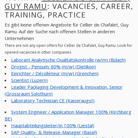
GUY RAMU
: VACANCIES, CAREER,
TRAINING, PRACTICE
Es gibt keine offenen Angebote für Cellier de Chafalet, Guy
Ramu. Auf der Suche nach offenen Stellen in anderen
Unternehmen
There are not any open offers for Cellier de Chafalet, Guy Ramu. Look for
opened vacancies in other companies
Laborant Analytische Qualitätskontrolle (w/m) (Bülach)
Drogist - Pensum: 60% (m/w) (Dietikon)
Einrichter / Décolleteur (m/w) (Grenchen)
Scientist (Luzern)
Leader Packaging Development & Innovation, Senior
(Grossraum Solothurn)
Laboratory Technician CE (Kaiseraugst)
System Engineer / Application Manager 100% (Kirchberg
BE)
Hauptabteilungsleiter/in 100% (Liestal)
SAP Quality- & Release-Manager (Basel)