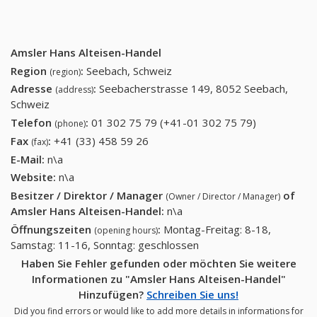
Amsler Hans Alteisen-Handel
Region
:
Seebach, Schweiz
(region)
Adresse
:
Seebacherstrasse 149, 8052 Seebach,
(address)
Schweiz
Telefon
:
01 302 75 79 (+41-01 302 75 79)
01 302 75
(phone)
79 (+41-01
Fax
:
+41 (33) 458 59 26
+41 (33) 458 59 26
(fax)
302 75 79)
E-Mail:
n\a
Website:
n\a
Besitzer / Direktor / Manager
of
(Owner / Director / Manager)
Amsler Hans Alteisen-Handel
:
n\a
Öffnungszeiten
:
Montag-Freitag: 8-18,
(opening hours)
Samstag: 11-16, Sonntag: geschlossen
Haben Sie Fehler gefunden oder möchten Sie weitere
Informationen zu "Amsler Hans Alteisen-Handel"
Hinzufügen?
Schreiben Sie uns!
Did you find errors or would like to add more details in informations for