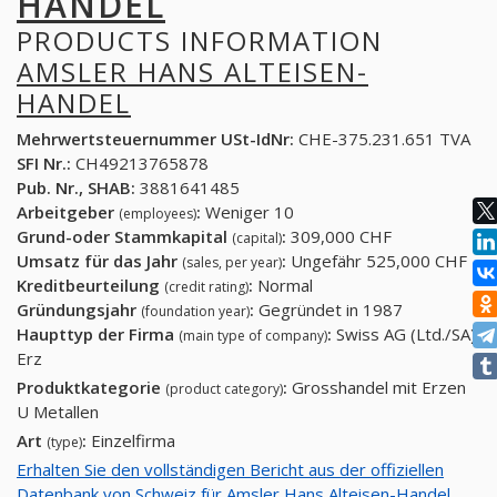
HANDEL
PRODUCTS INFORMATION
AMSLER HANS ALTEISEN-
HANDEL
Mehrwertsteuernummer USt-IdNr:
CHE-375.231.651 TVA
SFI Nr.:
CH49213765878
Pub. Nr., SHAB:
3881641485
Arbeitgeber
:
Weniger 10
(employees)
Grund-oder Stammkapital
:
309,000 CHF
(capital)
Umsatz für das Jahr
:
Ungefähr 525,000 CHF
(sales, per year)
Kreditbeurteilung
:
Normal
(credit rating)
Gründungsjahr
:
Gegründet in 1987
(foundation year)
Haupttyp der Firma
:
Swiss AG (Ltd./SA)
(main type of company)
Erz
Produktkategorie
:
Grosshandel mit Erzen
(product category)
U Metallen
Art
:
Einzelfirma
(type)
Erhalten Sie den vollständigen Bericht aus der offiziellen
Datenbank von Schweiz für Amsler Hans Alteisen-Handel