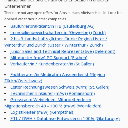
Unternehmen
There are not any open offers for Amsler Hans Alteisen-Handel. Look for
opened vacancies in other companies
Bauführerpraktikant/in HB (Laufenburg AG)
Immobilienbewirtschafter/-in (Gewerbe) (Zürich)
2 bis 3 Landschaftsgärtner für die Region Uster /
Winterthur und Zürich (Uster / Winterthur / Zürich)
Junior Sales and Technical Representative (Delémont)
Mitarbeiter (m/w) PC-Support (Eschen)
Verkäufer/in / Kundenberater/in (St.Gallen)
Fachberater/in Medical im Aussendienst (Region
Zürich/Ostschweiz)
Leiter Rechnungswesen Schweiz (w/m) (St. Gallen)
Technischer Einkäufer (m/w) (Romanshorn)
Grossraum Weinfelden: Mitarbeitende im
Migrationsbereich 40 - 100 % (m/w) (Weinfelden)
Logistikleiter (m/w) (Kemptthal)
ETL / DWH / Database Entwickler/in 100% (Glattbrugg)