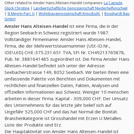
Other related to Amsler Hans Alteisen-Handel companies:
La Capsule,
Glück Christine
|
Landwirtschaftliche Genossenschaft Niederhelfenschwil
|
SI Meyrin-Parc G
|
Wohnbaugenossenschaft Kreuzbühl.
|
Bosshardt Bau
GmbH
Amsler Hans Alteisen-Handel
ist eine Firma, die in der
Region Seebach in Schweiz registriert wurde 1987.
Vollständiger Firmenname: Amsler Hans Alteisen-Handel,
Firma, die der Mehrwertsteuernummer (USt-ID.Nr.,
IDE\UID) CHE-375.231.651 TVA, SFI Nr. CH49213765878,
Pub. Nr. 3881641485 zugeordnet ist. Die Firma Amsler Hans
Alteisen-Handel befindet sich unter der Adresse:
Seebacherstrasse 149, 8052 Seebach. Wir bieten Ihnen eine
umfassende Palette von Berichten und Dokumenten mit
rechtlichen und finanziellen Daten, Fakten, Analysen und
offiziellen Informationen aus Schweiz. Weniger 10 menschen
arbeiten in dieser Firma. Kapital - 309,000 CHF. Der Umsatz
des Unternehmens für das letzte Jahr belief sich auf
Ungefähr 525,000 CHF und das hat Normal die Bonität.
Branchenkategorie ist Grosshandel mit Erzen U Metallen.
Liste der Produkte sind Erz.
Die Hauptaktivität von Amsler Hans Alteisen-Handel ist