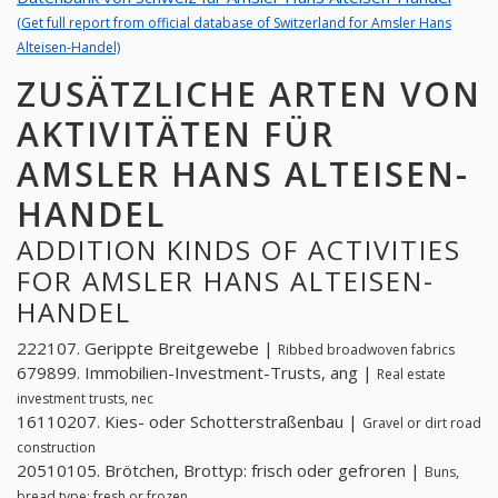
(Get full report from official database of Switzerland for Amsler Hans
Alteisen-Handel)
ZUSÄTZLICHE ARTEN VON
AKTIVITÄTEN FÜR
AMSLER HANS ALTEISEN-
HANDEL
ADDITION KINDS OF ACTIVITIES
FOR AMSLER HANS ALTEISEN-
HANDEL
222107. Gerippte Breitgewebe |
Ribbed broadwoven fabrics
679899. Immobilien-Investment-Trusts, ang |
Real estate
investment trusts, nec
16110207. Kies- oder Schotterstraßenbau |
Gravel or dirt road
construction
20510105. Brötchen, Brottyp: frisch oder gefroren |
Buns,
bread type: fresh or frozen