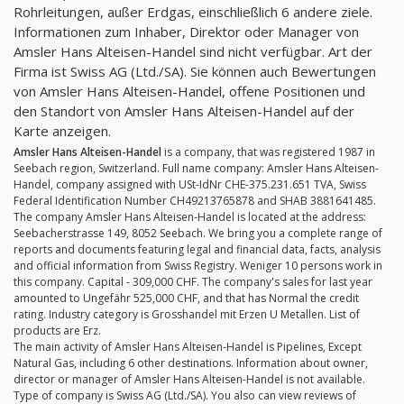
Rohrleitungen, außer Erdgas, einschließlich 6 andere ziele.
Informationen zum Inhaber, Direktor oder Manager von
Amsler Hans Alteisen-Handel sind nicht verfügbar. Art der
Firma ist Swiss AG (Ltd./SA). Sie können auch Bewertungen
von Amsler Hans Alteisen-Handel, offene Positionen und
den Standort von Amsler Hans Alteisen-Handel auf der
Karte anzeigen.
Amsler Hans Alteisen-Handel
is a company, that was registered 1987 in
Seebach region, Switzerland. Full name company: Amsler Hans Alteisen-
Handel, company assigned with USt-IdNr CHE-375.231.651 TVA, Swiss
Federal Identification Number CH49213765878 and SHAB 3881641485.
The company Amsler Hans Alteisen-Handel is located at the address:
Seebacherstrasse 149, 8052 Seebach. We bring you a complete range of
reports and documents featuring legal and financial data, facts, analysis
and official information from Swiss Registry. Weniger 10 persons work in
this company. Capital - 309,000 CHF. The company's sales for last year
amounted to Ungefähr 525,000 CHF, and that has Normal the credit
rating. Industry category is Grosshandel mit Erzen U Metallen. List of
products are Erz.
The main activity of Amsler Hans Alteisen-Handel is Pipelines, Except
Natural Gas, including 6 other destinations. Information about owner,
director or manager of Amsler Hans Alteisen-Handel is not available.
Type of company is Swiss AG (Ltd./SA). You also can view reviews of