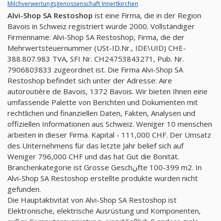
Milchverwertungsgenossenschaft Innertkirchen
Alvi-Shop SA Restoshop
ist eine Firma, die in der Region
Bavois in Schweiz registriert wurde 2000. Vollständiger
Firmenname: Alvi-Shop SA Restoshop, Firma, die der
Mehrwertsteuernummer (USt-ID.Nr., IDE\UID) CHE-
388.807.983 TVA, SFI Nr. CH24753843271, Pub. Nr.
7906803833 zugeordnet ist. Die Firma Alvi-Shop SA
Restoshop befindet sich unter der Adresse: Aire
autoroutière de Bavois, 1372 Bavois. Wir bieten Ihnen eine
umfassende Palette von Berichten und Dokumenten mit
rechtlichen und finanziellen Daten, Fakten, Analysen und
offiziellen Informationen aus Schweiz. Weniger 10 menschen
arbeiten in dieser Firma. Kapital - 111,000 CHF. Der Umsatz
des Unternehmens für das letzte Jahr belief sich auf
Weniger 796,000 CHF und das hat Gut die Bonität.
Branchenkategorie ist Grosse Geschنfte 100-399 m2. In
Alvi-Shop SA Restoshop erstellte produkte wurden nicht
gefunden.
Die Hauptaktivität von Alvi-Shop SA Restoshop ist
Elektronische, elektrische Ausrüstung und Komponenten,