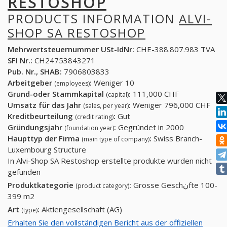
RESTOSHOP
PRODUCTS INFORMATION
ALVI-
SHOP SA RESTOSHOP
Mehrwertsteuernummer USt-IdNr:
CHE-388.807.983 TVA
SFI Nr.:
CH24753843271
Pub. Nr., SHAB:
7906803833
Arbeitgeber
:
Weniger 10
(employees)
Grund-oder Stammkapital
:
111,000 CHF
(capital)
Umsatz für das Jahr
:
Weniger 796,000 CHF
(sales, per year)
Kreditbeurteilung
:
Gut
(credit rating)
Gründungsjahr
:
Gegründet in 2000
(foundation year)
Haupttyp der Firma
:
Swiss Branch-
(main type of company)
Luxembourg Structure
In Alvi-Shop SA Restoshop erstellte produkte wurden nicht
gefunden
Produktkategorie
:
Grosse Geschنfte 100-
(product category)
399 m2
Art
:
Aktiengesellschaft (AG)
(type)
Erhalten Sie den vollständigen Bericht aus der offiziellen