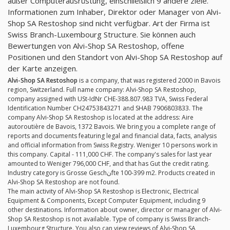
außer Computerausrüstung, einschließlich 9 andere ziele.
Informationen zum Inhaber, Direktor oder Manager von Alvi-
Shop SA Restoshop sind nicht verfügbar. Art der Firma ist
Swiss Branch-Luxembourg Structure. Sie können auch
Bewertungen von Alvi-Shop SA Restoshop, offene
Positionen und den Standort von Alvi-Shop SA Restoshop auf
der Karte anzeigen.
Alvi-Shop SA Restoshop
is a company, that was registered 2000 in Bavois
region, Switzerland. Full name company: Alvi-Shop SA Restoshop,
company assigned with USt-IdNr CHE-388.807.983 TVA, Swiss Federal
Identification Number CH24753843271 and SHAB 7906803833. The
company Alvi-Shop SA Restoshop is located at the address: Aire
autoroutière de Bavois, 1372 Bavois. We bring you a complete range of
reports and documents featuring legal and financial data, facts, analysis
and official information from Swiss Registry. Weniger 10 persons work in
this company. Capital - 111,000 CHF. The company's sales for last year
amounted to Weniger 796,000 CHF, and that has Gut the credit rating.
Industry category is Grosse Geschنfte 100-399 m2. Products created in
Alvi-Shop SA Restoshop are not found.
The main activity of Alvi-Shop SA Restoshop is Electronic, Electrical
Equipment & Components, Except Computer Equipment, including 9
other destinations. Information about owner, director or manager of Alvi-
Shop SA Restoshop is not available. Type of company is Swiss Branch-
Luxembourg Structure. You also can view reviews of Alvi-Shop SA