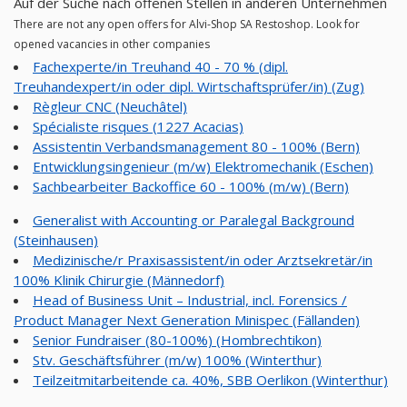
Auf der Suche nach offenen Stellen in anderen Unternehmen
There are not any open offers for Alvi-Shop SA Restoshop. Look for
opened vacancies in other companies
Fachexperte/in Treuhand 40 - 70 % (dipl.
Treuhandexpert/in oder dipl. Wirtschaftsprüfer/in) (Zug)
Règleur CNC (Neuchâtel)
Spécialiste risques (1227 Acacias)
Assistentin Verbandsmanagement 80 - 100% (Bern)
Entwicklungsingenieur (m/w) Elektromechanik (Eschen)
Sachbearbeiter Backoffice 60 - 100% (m/w) (Bern)
Generalist with Accounting or Paralegal Background
(Steinhausen)
Medizinische/r Praxisassistent/in oder Arztsekretär/in
100% Klinik Chirurgie (Männedorf)
Head of Business Unit – Industrial, incl. Forensics /
Product Manager Next Generation Minispec (Fällanden)
Senior Fundraiser (80-100%) (Hombrechtikon)
Stv. Geschäftsführer (m/w) 100% (Winterthur)
Teilzeitmitarbeitende ca. 40%, SBB Oerlikon (Winterthur)