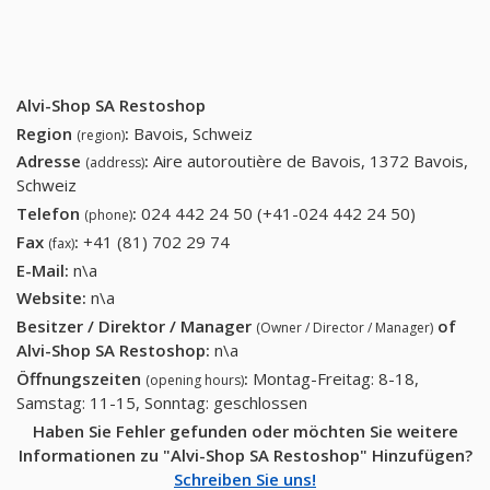
Alvi-Shop SA Restoshop
Region
:
Bavois, Schweiz
(region)
Adresse
:
Aire autoroutière de Bavois, 1372 Bavois,
(address)
Schweiz
Telefon
:
024 442 24 50 (+41-024 442 24 50)
024 442
(phone)
24 50
Fax
:
+41 (81) 702 29 74
+41 (81) 702 29 74
(fax)
(+41-024
E-Mail:
n\a
442 24
Website:
n\a
50)
Besitzer / Direktor / Manager
of
(Owner / Director / Manager)
Alvi-Shop SA Restoshop
:
n\a
Öffnungszeiten
:
Montag-Freitag: 8-18,
(opening hours)
Samstag: 11-15, Sonntag: geschlossen
Haben Sie Fehler gefunden oder möchten Sie weitere
Informationen zu "Alvi-Shop SA Restoshop" Hinzufügen?
Schreiben Sie uns!