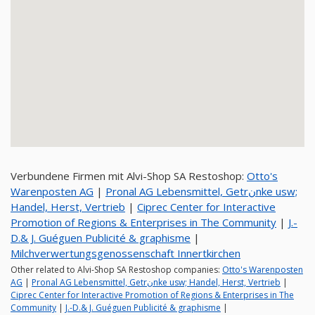
Verbundene Firmen mit Alvi-Shop SA Restoshop:
Otto's
Warenposten AG
|
Pronal AG Lebensmittel, Getrنnke usw;
Handel, Herst, Vertrieb
|
Ciprec Center for Interactive
Promotion of Regions & Enterprises in The Community
|
J.-
D.& J. Guéguen Publicité & graphisme
|
Milchverwertungsgenossenschaft Innertkirchen
Other related to Alvi-Shop SA Restoshop companies:
Otto's Warenposten
AG
|
Pronal AG Lebensmittel, Getrنnke usw; Handel, Herst, Vertrieb
|
Ciprec Center for Interactive Promotion of Regions & Enterprises in The
Community
|
J.-D.& J. Guéguen Publicité & graphisme
|