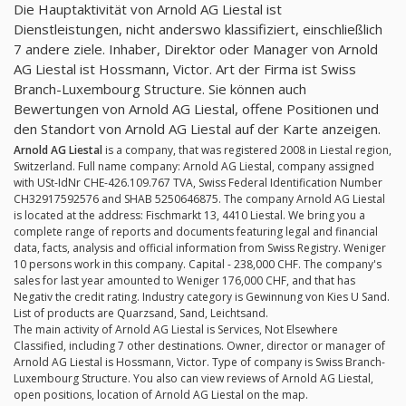
Die Hauptaktivität von Arnold AG Liestal ist
Dienstleistungen, nicht anderswo klassifiziert, einschließlich
7 andere ziele. Inhaber, Direktor oder Manager von Arnold
AG Liestal ist Hossmann, Victor. Art der Firma ist Swiss
Branch-Luxembourg Structure. Sie können auch
Bewertungen von Arnold AG Liestal, offene Positionen und
den Standort von Arnold AG Liestal auf der Karte anzeigen.
Arnold AG Liestal
is a company, that was registered 2008 in Liestal region,
Switzerland. Full name company: Arnold AG Liestal, company assigned
with USt-IdNr CHE-426.109.767 TVA, Swiss Federal Identification Number
CH32917592576 and SHAB 5250646875. The company Arnold AG Liestal
is located at the address: Fischmarkt 13, 4410 Liestal. We bring you a
complete range of reports and documents featuring legal and financial
data, facts, analysis and official information from Swiss Registry. Weniger
10 persons work in this company. Capital - 238,000 CHF. The company's
sales for last year amounted to Weniger 176,000 CHF, and that has
Negativ the credit rating. Industry category is Gewinnung von Kies U Sand.
List of products are Quarzsand, Sand, Leichtsand.
The main activity of Arnold AG Liestal is Services, Not Elsewhere
Classified, including 7 other destinations. Owner, director or manager of
Arnold AG Liestal is Hossmann, Victor. Type of company is Swiss Branch-
Luxembourg Structure. You also can view reviews of Arnold AG Liestal,
open positions, location of Arnold AG Liestal on the map.