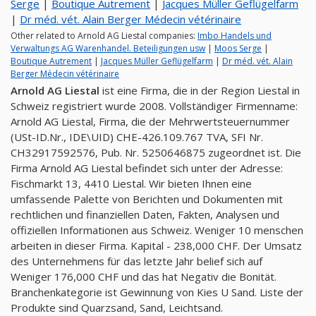
Serge
|
Boutique Autrement
|
Jacques Müller Geflügelfarm
|
Dr méd. vét. Alain Berger Médecin vétérinaire
Other related to Arnold AG Liestal companies:
Imbo Handels und
Verwaltungs AG Warenhandel. Beteiligungen usw
|
Moos Serge
|
Boutique Autrement
|
Jacques Müller Geflügelfarm
|
Dr méd. vét. Alain
Berger Médecin vétérinaire
Arnold AG Liestal
ist eine Firma, die in der Region Liestal in
Schweiz registriert wurde 2008. Vollständiger Firmenname:
Arnold AG Liestal, Firma, die der Mehrwertsteuernummer
(USt-ID.Nr., IDE\UID) CHE-426.109.767 TVA, SFI Nr.
CH32917592576, Pub. Nr. 5250646875 zugeordnet ist. Die
Firma Arnold AG Liestal befindet sich unter der Adresse:
Fischmarkt 13, 4410 Liestal. Wir bieten Ihnen eine
umfassende Palette von Berichten und Dokumenten mit
rechtlichen und finanziellen Daten, Fakten, Analysen und
offiziellen Informationen aus Schweiz. Weniger 10 menschen
arbeiten in dieser Firma. Kapital - 238,000 CHF. Der Umsatz
des Unternehmens für das letzte Jahr belief sich auf
Weniger 176,000 CHF und das hat Negativ die Bonität.
Branchenkategorie ist Gewinnung von Kies U Sand. Liste der
Produkte sind Quarzsand, Sand, Leichtsand.