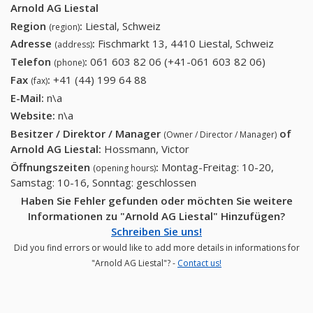
Arnold AG Liestal
Region
:
Liestal, Schweiz
(region)
Adresse
:
Fischmarkt 13, 4410 Liestal, Schweiz
(address)
Telefon
:
061 603 82 06 (+41-061 603 82 06)
061 603
(phone)
82 06
Fax
:
+41 (44) 199 64 88
+41 (44) 199 64 88
(fax)
(+41-061
E-Mail:
n\a
603 82
Website:
n\a
06)
Besitzer / Direktor / Manager
of
(Owner / Director / Manager)
Arnold AG Liestal
:
Hossmann, Victor
Öffnungszeiten
:
Montag-Freitag: 10-20,
(opening hours)
Samstag: 10-16, Sonntag: geschlossen
Haben Sie Fehler gefunden oder möchten Sie weitere
Informationen zu "Arnold AG Liestal" Hinzufügen?
Schreiben Sie uns!
Did you find errors or would like to add more details in informations for
"Arnold AG Liestal"? -
Contact us!