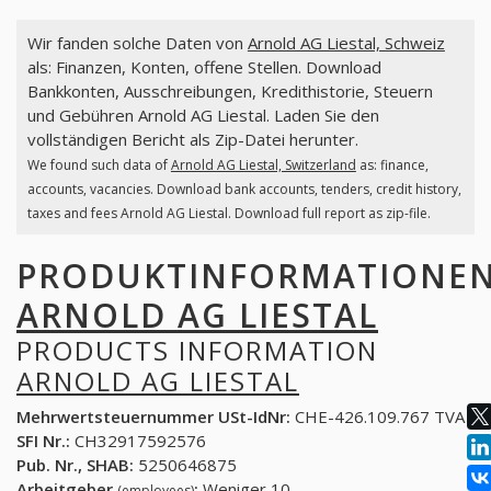
Wir fanden solche Daten von
Arnold AG Liestal, Schweiz
als: Finanzen, Konten, offene Stellen. Download
Bankkonten, Ausschreibungen, Kredithistorie, Steuern
und Gebühren Arnold AG Liestal. Laden Sie den
vollständigen Bericht als Zip-Datei herunter.
We found such data of
Arnold AG Liestal, Switzerland
as: finance,
accounts, vacancies. Download bank accounts, tenders, credit history,
taxes and fees Arnold AG Liestal. Download full report as zip-file.
PRODUKTINFORMATIONE
ARNOLD AG LIESTAL
PRODUCTS INFORMATION
ARNOLD AG LIESTAL
Mehrwertsteuernummer USt-IdNr:
CHE-426.109.767 TVA
SFI Nr.:
CH32917592576
Pub. Nr., SHAB:
5250646875
Arbeitgeber
:
Weniger 10
(employees)