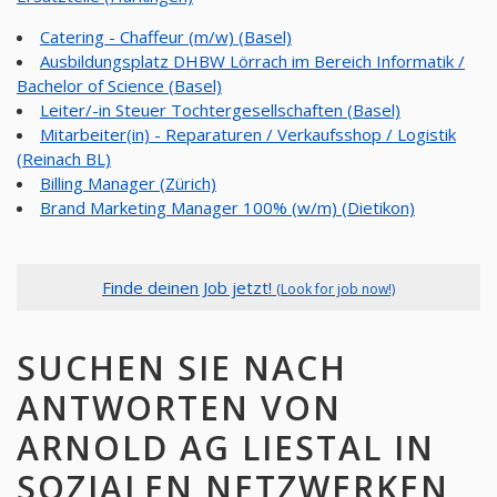
Catering - Chaffeur (m/w) (Basel)
Ausbildungsplatz DHBW Lörrach im Bereich Informatik /
Bachelor of Science (Basel)
Leiter/-in Steuer Tochtergesellschaften (Basel)
Mitarbeiter(in) - Reparaturen / Verkaufsshop / Logistik
(Reinach BL)
Billing Manager (Zürich)
Brand Marketing Manager 100% (w/m) (Dietikon)
Finde deinen Job jetzt!
(Look for job now!)
SUCHEN SIE NACH
ANTWORTEN VON
ARNOLD AG LIESTAL IN
SOZIALEN NETZWERKEN