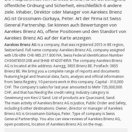
öffentliche Ordnung und Sicherheit, einschließlich 6 andere
ziele. Inhaber, Direktor oder Manager von Aarekies Brienz
AG ist Grossmann-Gürkaya, Peter. Art der Firma ist Swiss
General Partnership. Sie können auch Bewertungen von
Aarekies Brienz AG, offene Positionen und den Standort von
Aarekies Brienz AG auf der Karte anzeigen.
Aarekies Brienz AG
is a company, that was registered 2015 in BE region,
Switzerland. Full name company: Aarekies Brienz AG, company assigned
with USt-IdNr CHE-985.217.800 IVA, Swiss Federal Identification Number
CH30478501208 and SHAB 4742074959. The company Aarekies Brienz
AG is located at the address: Aaregg, 3855 Brienz BE. Postfach: 3855
Brienz BE. We bring you a complete range of reports and documents
featuring legal and financial data, facts, analysis and official information
from Swiss Registry. 10 persons work in this company. Capital - 310,000
CHF. The company's sales for last year amounted to Mehr 735,000,000
CHF, and that has Niedrig the credit rating. Industry category is
Gewinnung von Kies U Sand. List of products are Quarzsand, Sand.
The main activity of Aarekies Brienz AG is Justice, Public Order and Safety,
including 6 other destinations. Owner, director or manager of Aarekies
Brienz AG is Grossmann-Gürkaya, Peter. Type of company is Swiss
General Partnership. You also can view reviews of Aarekies Brienz AG,
open positions, location of Aarekies Brienz AG on the map.