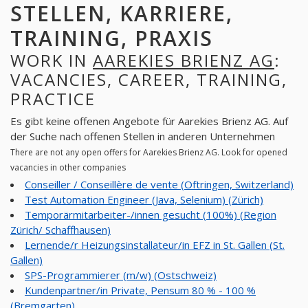
STELLEN, KARRIERE,
TRAINING, PRAXIS
WORK IN
AAREKIES BRIENZ AG
:
VACANCIES, CAREER, TRAINING,
PRACTICE
Es gibt keine offenen Angebote für Aarekies Brienz AG. Auf
der Suche nach offenen Stellen in anderen Unternehmen
There are not any open offers for Aarekies Brienz AG. Look for opened
vacancies in other companies
Conseiller / Conseillère de vente (Oftringen, Switzerland)
Test Automation Engineer (Java, Selenium) (Zürich)
Temporärmitarbeiter-/innen gesucht (100%) (Region
Zürich/ Schaffhausen)
Lernende/r Heizungsinstallateur/in EFZ in St. Gallen (St.
Gallen)
SPS-Programmierer (m/w) (Ostschweiz)
Kundenpartner/in Private, Pensum 80 % - 100 %
(Bremgarten)