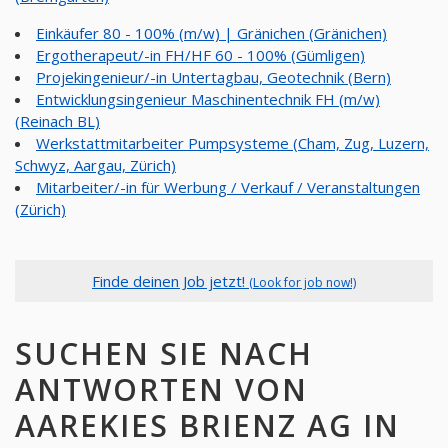
Einkäufer 80 - 100% (m/w) | Gränichen (Gränichen)
Ergotherapeut/-in FH/HF 60 - 100% (Gümligen)
Projekingenieur/-in Untertagbau, Geotechnik (Bern)
Entwicklungsingenieur Maschinentechnik FH (m/w)
(Reinach BL)
Werkstattmitarbeiter Pumpsysteme (Cham, Zug, Luzern,
Schwyz, Aargau, Zürich)
Mitarbeiter/-in für Werbung / Verkauf / Veranstaltungen
(Zürich)
Finde deinen Job jetzt!
(Look for job now!)
SUCHEN SIE NACH
ANTWORTEN VON
AAREKIES BRIENZ AG IN