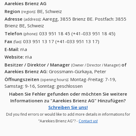
Aarekies Brienz AG
Region
:
BE, Schweiz
(region)
Adresse
:
Aaregg, 3855 Brienz BE. Postfach: 3855
(address)
Brienz BE, Schweiz
Telefon
:
033 951 18 45 (+41-033 951 18 45)
033 951
(phone)
18 45
Fax
:
033 951 13 17 (+41-033 951 13 17)
033 951 13 17
(fax)
(+41-033
(+41-033 951 13
E-Mail:
n\a
951 18
17)
Website:
n\a
45)
Besitzer / Direktor / Manager
of
(Owner / Director / Manager)
Aarekies Brienz AG
:
Grossmann-Gürkaya, Peter
Öffnungszeiten
:
Montag-Freitag: 7-19,
(opening hours)
Samstag: 9-16, Sonntag: geschlossen
Haben Sie Fehler gefunden oder möchten Sie weitere
Informationen zu "Aarekies Brienz AG" Hinzufügen?
Schreiben Sie uns!
Did you find errors or would like to add more details in informations for
"Aarekies Brienz AG"? -
Contact us!