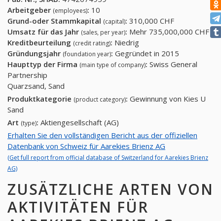
Arbeitgeber
:
10
(employees)
Grund-oder Stammkapital
:
310,000 CHF
(capital)
Umsatz für das Jahr
:
Mehr 735,000,000 CHF
(sales, per year)
Kreditbeurteilung
:
Niedrig
(credit rating)
Gründungsjahr
:
Gegründet in 2015
(foundation year)
Haupttyp der Firma
:
Swiss General
(main type of company)
Partnership
Quarzsand, Sand
Produktkategorie
:
Gewinnung von Kies U
(product category)
Sand
Art
:
Aktiengesellschaft (AG)
(type)
Erhalten Sie den vollständigen Bericht aus der offiziellen
Datenbank von Schweiz für Aarekies Brienz AG
(Get full report from official database of Switzerland for Aarekies Brienz
AG)
ZUSÄTZLICHE ARTEN VON
AKTIVITÄTEN FÜR