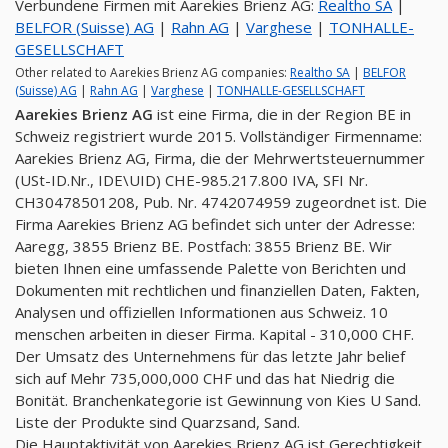
Verbundene Firmen mit Aarekies Brienz AG:
Realtho SA
|
BELFOR (Suisse) AG
|
Rahn AG
|
Varghese
|
TONHALLE-
GESELLSCHAFT
Other related to Aarekies Brienz AG companies:
Realtho SA
|
BELFOR
(Suisse) AG
|
Rahn AG
|
Varghese
|
TONHALLE-GESELLSCHAFT
Aarekies Brienz AG
ist eine Firma, die in der Region BE in
Schweiz registriert wurde 2015. Vollständiger Firmenname:
Aarekies Brienz AG, Firma, die der Mehrwertsteuernummer
(USt-ID.Nr., IDE\UID) CHE-985.217.800 IVA, SFI Nr.
CH30478501208, Pub. Nr. 4742074959 zugeordnet ist. Die
Firma Aarekies Brienz AG befindet sich unter der Adresse:
Aaregg, 3855 Brienz BE. Postfach: 3855 Brienz BE. Wir
bieten Ihnen eine umfassende Palette von Berichten und
Dokumenten mit rechtlichen und finanziellen Daten, Fakten,
Analysen und offiziellen Informationen aus Schweiz. 10
menschen arbeiten in dieser Firma. Kapital - 310,000 CHF.
Der Umsatz des Unternehmens für das letzte Jahr belief
sich auf Mehr 735,000,000 CHF und das hat Niedrig die
Bonität. Branchenkategorie ist Gewinnung von Kies U Sand.
Liste der Produkte sind Quarzsand, Sand.
Die Hauptaktivität von Aarekies Brienz AG ist Gerechtigkeit,