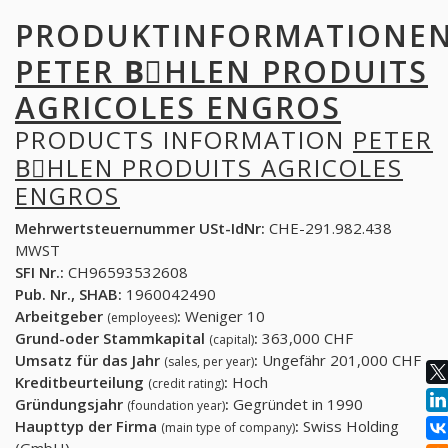
PRODUKTINFORMATIONE
PETER BِHLEN PRODUITS
AGRICOLES ENGROS
PRODUCTS INFORMATION
PETER
BِHLEN PRODUITS AGRICOLES
ENGROS
Mehrwertsteuernummer USt-IdNr:
CHE-291.982.438
MWST
SFI Nr.:
CH96593532608
Pub. Nr., SHAB:
1960042490
Arbeitgeber
:
Weniger 10
(employees)
Grund-oder Stammkapital
:
363,000 CHF
(capital)
Umsatz für das Jahr
:
Ungefähr 201,000 CHF
(sales, per year)
Kreditbeurteilung
:
Hoch
(credit rating)
Gründungsjahr
:
Gegründet in 1990
(foundation year)
Haupttyp der Firma
:
Swiss Holding
(main type of company)