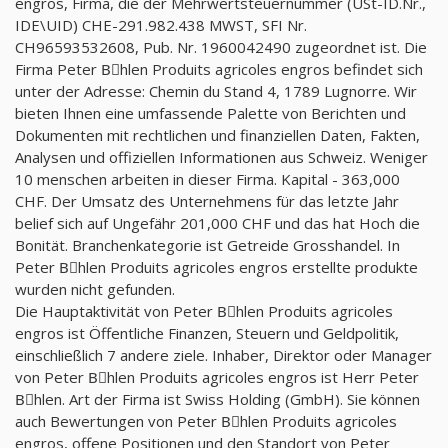
engros, Firma, die der Mehrwertsteuernummer (USt-ID.Nr.,
IDE\UID) CHE-291.982.438 MWST, SFI Nr.
CH96593532608, Pub. Nr. 1960042490 zugeordnet ist. Die
Firma Peter Bِhlen Produits agricoles engros befindet sich
unter der Adresse: Chemin du Stand 4, 1789 Lugnorre. Wir
bieten Ihnen eine umfassende Palette von Berichten und
Dokumenten mit rechtlichen und finanziellen Daten, Fakten,
Analysen und offiziellen Informationen aus Schweiz. Weniger
10 menschen arbeiten in dieser Firma. Kapital - 363,000
CHF. Der Umsatz des Unternehmens für das letzte Jahr
belief sich auf Ungefähr 201,000 CHF und das hat Hoch die
Bonität. Branchenkategorie ist Getreide Grosshandel. In
Peter Bِhlen Produits agricoles engros erstellte produkte
wurden nicht gefunden.
Die Hauptaktivität von Peter Bِhlen Produits agricoles
engros ist Öffentliche Finanzen, Steuern und Geldpolitik,
einschließlich 7 andere ziele. Inhaber, Direktor oder Manager
von Peter Bِhlen Produits agricoles engros ist Herr Peter
Bِhlen. Art der Firma ist Swiss Holding (GmbH). Sie können
auch Bewertungen von Peter Bِhlen Produits agricoles
engros, offene Positionen und den Standort von Peter