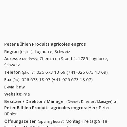
Peter Bِhlen Produits agricoles engros
Region
:
Lugnorre, Schweiz
(region)
Adresse
:
Chemin du Stand 4, 1789 Lugnorre,
(address)
Schweiz
Telefon
:
026 673 13 69 (+41-026 673 13 69)
026 673
(phone)
13 69
Fax
:
026 673 18 07 (+41-026 673 18 07)
026 673 18 07
(fax)
(+41-026
(+41-026 673 18
E-Mail:
n\a
673 13
07)
Website:
n\a
69)
Besitzer / Direktor / Manager
of
(Owner / Director / Manager)
Peter Bِhlen Produits agricoles engros
:
Herr Peter
Bِhlen
Öffnungszeiten
:
Montag-Freitag: 9-18,
(opening hours)