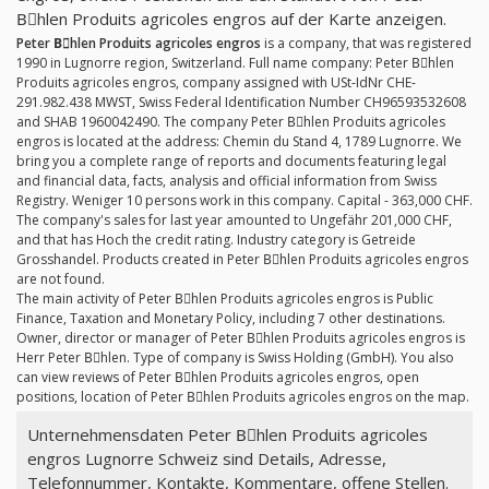
Bِhlen Produits agricoles engros auf der Karte anzeigen.
Peter Bِhlen Produits agricoles engros
is a company, that was registered
1990 in Lugnorre region, Switzerland. Full name company: Peter Bِhlen
Produits agricoles engros, company assigned with USt-IdNr CHE-
291.982.438 MWST, Swiss Federal Identification Number CH96593532608
and SHAB 1960042490. The company Peter Bِhlen Produits agricoles
engros is located at the address: Chemin du Stand 4, 1789 Lugnorre. We
bring you a complete range of reports and documents featuring legal
and financial data, facts, analysis and official information from Swiss
Registry. Weniger 10 persons work in this company. Capital - 363,000 CHF.
The company's sales for last year amounted to Ungefähr 201,000 CHF,
and that has Hoch the credit rating. Industry category is Getreide
Grosshandel. Products created in Peter Bِhlen Produits agricoles engros
are not found.
The main activity of Peter Bِhlen Produits agricoles engros is Public
Finance, Taxation and Monetary Policy, including 7 other destinations.
Owner, director or manager of Peter Bِhlen Produits agricoles engros is
Herr Peter Bِhlen. Type of company is Swiss Holding (GmbH). You also
can view reviews of Peter Bِhlen Produits agricoles engros, open
positions, location of Peter Bِhlen Produits agricoles engros on the map.
Unternehmensdaten Peter Bِhlen Produits agricoles
engros Lugnorre Schweiz sind Details, Adresse,
Telefonnummer, Kontakte, Kommentare, offene Stellen.