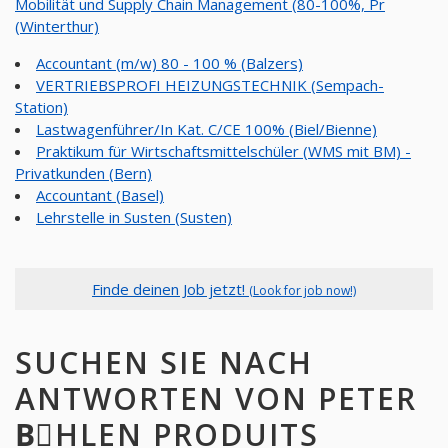
Mobilität und Supply Chain Management (80-100%, Pr
(Winterthur)
Accountant (m/w) 80 - 100 % (Balzers)
VERTRIEBSPROFI HEIZUNGSTECHNIK (Sempach-
Station)
Lastwagenführer/In Kat. C/CE 100% (Biel/Bienne)
Praktikum für Wirtschaftsmittelschüler (WMS mit BM) -
Privatkunden (Bern)
Accountant (Basel)
Lehrstelle in Susten (Susten)
Finde deinen Job jetzt!
(Look for job now!)
SUCHEN SIE NACH
ANTWORTEN VON PETER
BِHLEN PRODUITS