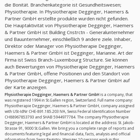
die Bonität. Branchenkategorie ist Gesundheitswesen;
Physiotherapie. In Physiotherapie Degginger, Haemers &
Partner GmbH erstellte produkte wurden nicht gefunden.
Die Hauptaktivität von Physiotherapie Degginger, Haemers
& Partner GmbH ist Building Cnstrctn - Generalunternehmer
und Bauunternehmer, einschließlich 9 andere ziele. Inhaber,
Direktor oder Manager von Physiotherapie Degginger,
Haemers & Partner GmbH ist Degginger, Marianne. Art der
Firma ist Swiss Branch-Luxembourg Structure. Sie können
auch Bewertungen von Physiotherapie Degginger, Haemers
& Partner GmbH, offene Positionen und den Standort von
Physiotherapie Degginger, Haemers & Partner GmbH auf
der Karte anzeigen.
Physiotherapie Degginger, Haemers & Partner GmbH
is a company, that
was registered 1994 in St.Gallen region, Switzerland. Full name company:
Physiotherapie Degginger, Haemers & Partner GmbH, company assigned
with USt-IdNr CHE-891.185.203 IVA, Swiss Federal Identification Number
CH88967853793 and SHAB 5944977784. The company Physiotherapie
Degginger, Haemers & Partner GmbH is located at the address: St. Jakob-
Strasse 91, 9000 St.Gallen. We bring you a complete range of reports and
documents featuring legal and financial data, facts, analysis and official
information from Swiss Registry. Weniger 10 persons work in this