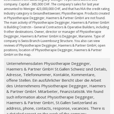
company. Capital - 385,000 CHF. The company's sales for last year
amounted to Weniger 423,000,000 CHF, and that has N\A the credit rating.
Industry category is Gesundheitswesen; Physiotherapie. Products created
in Physiotherapie Degginger, Haemers & Partner GmbH are not found.
The main activity of Physiotherapie Degginger, Haemers & Partner GmbH
is Building Cnstrctn - General Contractors & Operative Builders, including
9 other destinations. Owner, director or manager of Physiotherapie
Degginger, Haemers & Partner GmbH is Degginger, Marianne. Type of
company is Swiss Branch-Luxembourg Structure. You also can view
reviews of Physiotherapie Degginger, Haemers & Partner GmbH, open
positions, location of Physiotherapie Degginger, Haemers & Partner
GmbH on the map.
Unternehmensdaten Physiotherapie Degginger,
Haemers & Partner GmbH St.Gallen Schweiz sind Details,
Adresse, Telefonnummer, Kontakte, Kommentare,
offene Stellen. Ein ausführlicher Bericht über die Arbeit
des Unternehmens Physiotherapie Degginger, Haemers
& Partner GmbH. Mitarbeiter, Finanzstatistik. We found
such information about Physiotherapie Degginger,
Haemers & Partner GmbH, St.Gallen Switzerland as
address, phone, contacts, response, vacancies. There is
a detailed report on the work of the company