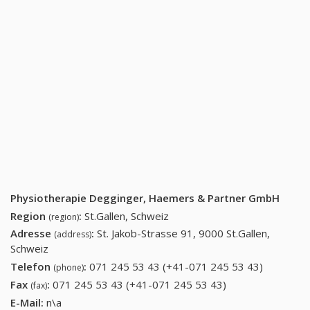
Physiotherapie Degginger, Haemers & Partner GmbH
Region
:
St.Gallen, Schweiz
(region)
Adresse
:
St. Jakob-Strasse 91, 9000 St.Gallen,
(address)
Schweiz
Telefon
:
071 245 53 43 (+41-071 245 53 43)
071 245
(phone)
53 43
Fax
:
071 245 53 43 (+41-071 245 53 43)
071 245 53 43
(fax)
(+41-071
(+41-071 245 53
E-Mail:
n\a