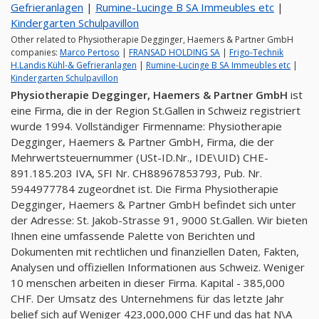
Gefrieranlagen
|
Rumine-Lucinge B SA Immeubles etc
|
Kindergarten Schulpavillon
Other related to Physiotherapie Degginger, Haemers & Partner GmbH
companies:
Marco Pertoso
|
FRANSAD HOLDING SA
|
Frigo-Technik
H.Landis Kühl-& Gefrieranlagen
|
Rumine-Lucinge B SA Immeubles etc
|
Kindergarten Schulpavillon
Physiotherapie Degginger, Haemers & Partner GmbH
ist
eine Firma, die in der Region St.Gallen in Schweiz registriert
wurde 1994. Vollständiger Firmenname: Physiotherapie
Degginger, Haemers & Partner GmbH, Firma, die der
Mehrwertsteuernummer (USt-ID.Nr., IDE\UID) CHE-
891.185.203 IVA, SFI Nr. CH88967853793, Pub. Nr.
5944977784 zugeordnet ist. Die Firma Physiotherapie
Degginger, Haemers & Partner GmbH befindet sich unter
der Adresse: St. Jakob-Strasse 91, 9000 St.Gallen. Wir bieten
Ihnen eine umfassende Palette von Berichten und
Dokumenten mit rechtlichen und finanziellen Daten, Fakten,
Analysen und offiziellen Informationen aus Schweiz. Weniger
10 menschen arbeiten in dieser Firma. Kapital - 385,000
CHF. Der Umsatz des Unternehmens für das letzte Jahr
belief sich auf Weniger 423,000,000 CHF und das hat N\A