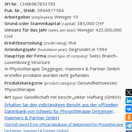
SFI Nr.:
CH88967853793
Pub. Nr., SHAB:
5944977784
Arbeitgeber
:
Weniger 10
(employees)
Grund-oder Stammkapital
:
385,000 CHF
(capital)
Umsatz für das Jahr
:
Weniger 423,000,000
(sales, per year)
CHF
Kreditbeurteilung
:
N\A
(credit rating)
Gründungsjahr
:
Gegründet in 1994
(foundation year)
Haupttyp der Firma
:
Swiss Branch-
(main type of company)
Luxembourg Structure
In Physiotherapie Degginger, Haemers & Partner GmbH
erstellte produkte wurden nicht gefunden
Produktkategorie
:
Gesundheitswesen;
(product category)
Physiotherapie
Art
:
Gesellschaft mit beschrنnkter Haftung (GmbH)
(type)
Erhalten Sie den vollständigen Bericht aus der offiziellen
Datenbank von Schweiz für Physiotherapie Degginger,
Haemers & Partner GmbH
(Get full report from official database of Switzerland for Physiotherapie
Degginger, Haemers & Partner GmbH)