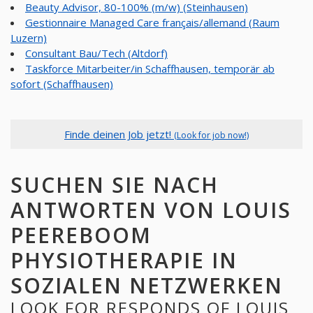
Beauty Advisor, 80-100% (m/w) (Steinhausen)
Gestionnaire Managed Care français/allemand (Raum
Luzern)
Consultant Bau/Tech (Altdorf)
Taskforce Mitarbeiter/in Schaffhausen, temporär ab
sofort (Schaffhausen)
Finde deinen Job jetzt!
(Look for job now!)
SUCHEN SIE NACH
ANTWORTEN VON LOUIS
PEEREBOOM
PHYSIOTHERAPIE IN
SOZIALEN NETZWERKEN
LOOK FOR RESPONDS OF LOUIS