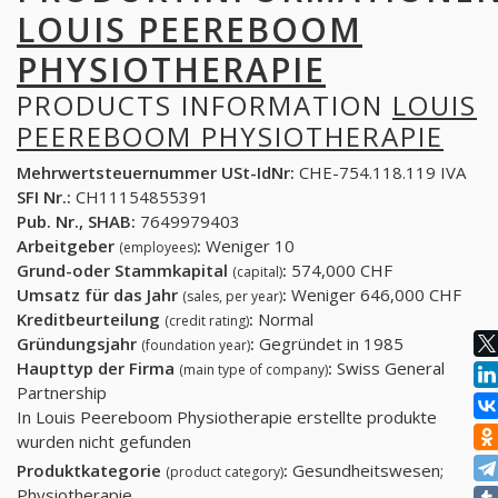
LOUIS PEEREBOOM
PHYSIOTHERAPIE
PRODUCTS INFORMATION
LOUIS
PEEREBOOM PHYSIOTHERAPIE
Mehrwertsteuernummer USt-IdNr:
CHE-754.118.119 IVA
SFI Nr.:
CH11154855391
Pub. Nr., SHAB:
7649979403
Arbeitgeber
:
Weniger 10
(employees)
Grund-oder Stammkapital
:
574,000 CHF
(capital)
Umsatz für das Jahr
:
Weniger 646,000 CHF
(sales, per year)
Kreditbeurteilung
:
Normal
(credit rating)
Gründungsjahr
:
Gegründet in 1985
(foundation year)
Haupttyp der Firma
:
Swiss General
(main type of company)
Partnership
In Louis Peereboom Physiotherapie erstellte produkte
wurden nicht gefunden
Produktkategorie
:
Gesundheitswesen;
(product category)
Physiotherapie