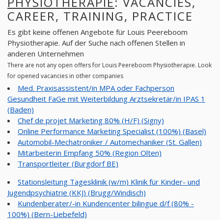
PHYSIOTHERAPIE
: VACANCIES,
CAREER, TRAINING, PRACTICE
Es gibt keine offenen Angebote für Louis Peereboom
Physiotherapie. Auf der Suche nach offenen Stellen in
anderen Unternehmen
There are not any open offers for Louis Peereboom Physiotherapie. Look
for opened vacancies in other companies
Med. Praxisassistent/in MPA oder Fachperson
Gesundheit FaGe mit Weiterbildung Arztsekretär/in IPAS 1
(Baden)
Chef de projet Marketing 80% (H/F) (Signy)
Online Performance Marketing Specialist (100%) (Basel)
Automobil-Mechatroniker / Automechaniker (St. Gallen)
Mitarbeiterin Empfang 50% (Region Olten)
Transportleiter (Burgdorf BE)
Stationsleitung Tagesklinik (w/m) Klinik für Kinder- und
Jugendpsychiatrie (KKJ) (Brugg/Windisch)
Kundenberater/-in Kundencenter bilingue d/f (80% -
100%) (Bern-Liebefeld)