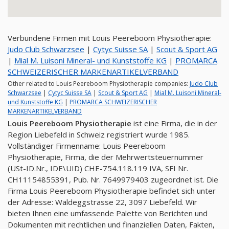
Verbundene Firmen mit Louis Peereboom Physiotherapie:
Judo Club Schwarzsee
|
Cytyc Suisse SA
|
Scout & Sport AG
|
Mial M. Luisoni Mineral- und Kunststoffe KG
|
PROMARCA
SCHWEIZERISCHER MARKENARTIKELVERBAND
Other related to Louis Peereboom Physiotherapie companies:
Judo Club
Schwarzsee
|
Cytyc Suisse SA
|
Scout & Sport AG
|
Mial M. Luisoni Mineral-
und Kunststoffe KG
|
PROMARCA SCHWEIZERISCHER
MARKENARTIKELVERBAND
Louis Peereboom Physiotherapie
ist eine Firma, die in der
Region Liebefeld in Schweiz registriert wurde 1985.
Vollständiger Firmenname: Louis Peereboom
Physiotherapie, Firma, die der Mehrwertsteuernummer
(USt-ID.Nr., IDE\UID) CHE-754.118.119 IVA, SFI Nr.
CH11154855391, Pub. Nr. 7649979403 zugeordnet ist. Die
Firma Louis Peereboom Physiotherapie befindet sich unter
der Adresse: Waldeggstrasse 22, 3097 Liebefeld. Wir
bieten Ihnen eine umfassende Palette von Berichten und
Dokumenten mit rechtlichen und finanziellen Daten, Fakten,