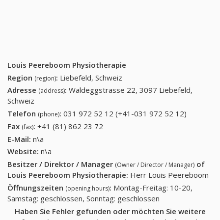
Louis Peereboom Physiotherapie
Region
:
Liebefeld, Schweiz
(region)
Adresse
:
Waldeggstrasse 22, 3097 Liebefeld,
(address)
Schweiz
Telefon
:
031 972 52 12 (+41-031 972 52 12)
031 972
(phone)
52 12
Fax
:
+41 (81) 862 23 72
+41 (81) 862 23 72
(fax)
(+41-031
E-Mail:
n\a
972 52
Website:
n\a
12)
Besitzer / Direktor / Manager
of
(Owner / Director / Manager)
Louis Peereboom Physiotherapie
:
Herr Louis Peereboom
Öffnungszeiten
:
Montag-Freitag: 10-20,
(opening hours)
Samstag: geschlossen, Sonntag: geschlossen
Haben Sie Fehler gefunden oder möchten Sie weitere