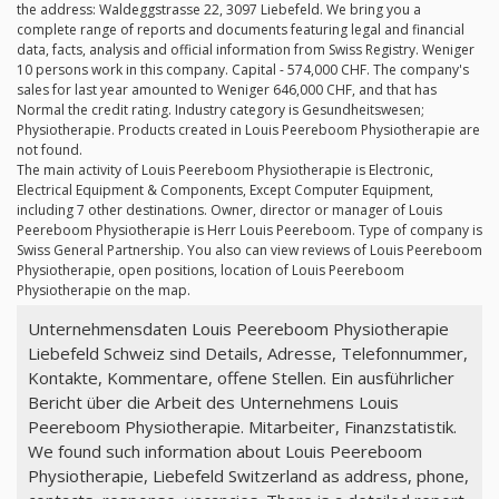
the address: Waldeggstrasse 22, 3097 Liebefeld. We bring you a
complete range of reports and documents featuring legal and financial
data, facts, analysis and official information from Swiss Registry. Weniger
10 persons work in this company. Capital - 574,000 CHF. The company's
sales for last year amounted to Weniger 646,000 CHF, and that has
Normal the credit rating. Industry category is Gesundheitswesen;
Physiotherapie. Products created in Louis Peereboom Physiotherapie are
not found.
The main activity of Louis Peereboom Physiotherapie is Electronic,
Electrical Equipment & Components, Except Computer Equipment,
including 7 other destinations. Owner, director or manager of Louis
Peereboom Physiotherapie is Herr Louis Peereboom. Type of company is
Swiss General Partnership. You also can view reviews of Louis Peereboom
Physiotherapie, open positions, location of Louis Peereboom
Physiotherapie on the map.
Unternehmensdaten Louis Peereboom Physiotherapie
Liebefeld Schweiz sind Details, Adresse, Telefonnummer,
Kontakte, Kommentare, offene Stellen. Ein ausführlicher
Bericht über die Arbeit des Unternehmens Louis
Peereboom Physiotherapie. Mitarbeiter, Finanzstatistik.
We found such information about Louis Peereboom
Physiotherapie, Liebefeld Switzerland as address, phone,